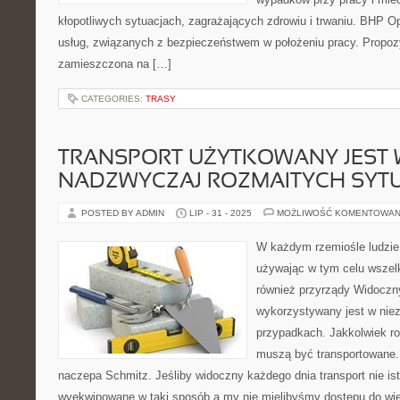
kłopotliwych sytuacjach, zagrażających zdrowiu i trwaniu. BHP Op
usług, związanych z bezpieczeństwem w położeniu pracy. Propozyc
zamieszczona na […]
CATEGORIES:
TRASY
TRANSPORT UŻYTKOWANY JEST
NADZWYCZAJ ROZMAITYCH SYT
POSTED BY ADMIN
LIP - 31 - 2025
MOŻLIWOŚĆ KOMENTOWAN
W każdym rzemiośle ludzie 
używając w tym celu wszelk
również przyrządy Widoczny
wykorzystywany jest w niez
przypadkach. Jakkolwiek ro
muszą być transportowane.
naczepa Schmitz. Jeśliby widoczny każdego dnia transport nie ist
wyekwipowane w taki sposób a my nie mielibyśmy dostępu do wi