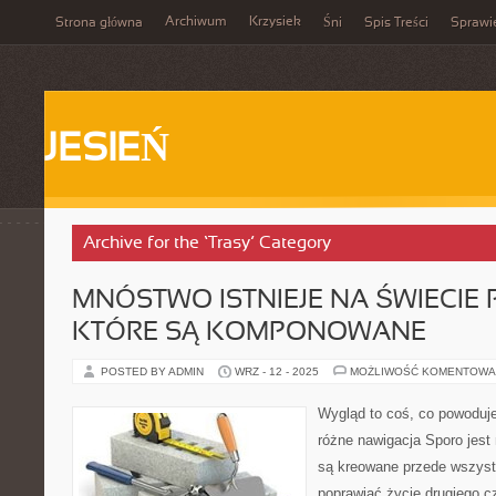
Archiwum
Krzysiek
Strona główna
Śni
Spis Treści
Sprawi
JESIEŃ
Archive for the ‘Trasy’ Category
MNÓSTWO ISTNIEJE NA ŚWIECIE P
KTÓRE SĄ KOMPONOWANE
POSTED BY ADMIN
WRZ - 12 - 2025
MOŻLIWOŚĆ KOMENTOWA
Wygląd to coś, co powoduje
różne nawigacja Sporo jest
są kreowane przede wszyst
poprawiać życie drugiego cz