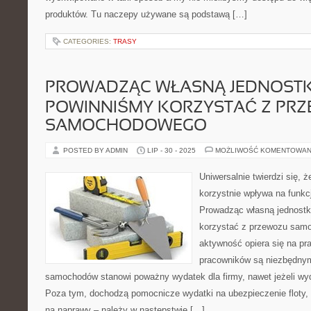
produktów. Tu naczepy używane są podstawą […]
CATEGORIES:
TRASY
PROWADZĄC WŁASNĄ JEDNOSTKĘ
POWINNIŚMY KORZYSTAĆ Z PR
SAMOCHODOWEGO
POSTED BY ADMIN
LIP - 30 - 2025
MOŻLIWOŚĆ KOMENTOWAN
Uniwersalnie twierdzi się, ż
korzystnie wpływa na funk
Prowadząc własną jednostk
korzystać z przewozu samo
aktywność opiera się na pr
pracowników są niezbędny
samochodów stanowi poważny wydatek dla firmy, nawet jeżeli wyda
Poza tym, dochodzą pomocnicze wydatki na ubezpieczenie floty, 
na naprawy – należy w następstwie […]