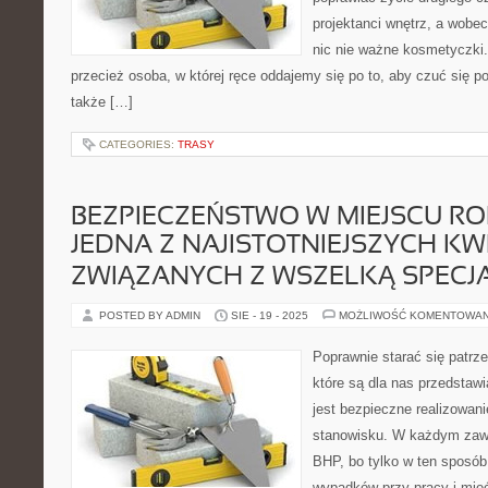
projektanci wnętrz, a wobec 
nic nie ważne kosmetyczki
przecież osoba, w której ręce oddajemy się po to, aby czuć się po
także […]
CATEGORIES:
TRASY
BEZPIECZEŃSTWO W MIEJSCU RO
JEDNA Z NAJISTOTNIEJSZYCH KWE
ZWIĄZANYCH Z WSZELKĄ SPECJ
POSTED BY ADMIN
SIE - 19 - 2025
MOŻLIWOŚĆ KOMENTOWA
Poprawnie starać się patrz
które są dla nas przedstaw
jest bezpieczne realizowan
stanowisku. W każdym zaw
BHP, bo tylko w ten sposób
wypadków przy pracy i mieć