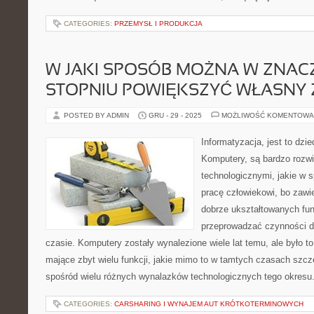
CATEGORIES:
PRZEMYSŁ I PRODUKCJA
W JAKI SPOSÓB MOŻNA W ZNA
STOPNIU POWIĘKSZYĆ WŁASNY 
POSTED BY ADMIN
GRU - 29 - 2025
MOŻLIWOŚĆ KOMENTOWA
Informatyzacja, jest to dzi
Komputery, są bardzo rozwi
technologicznymi, jakie w s
pracę człowiekowi, bo zawi
dobrze ukształtowanych funk
przeprowadzać czynności du
czasie. Komputery zostały wynalezione wiele lat temu, ale było to
mające zbyt wielu funkcji, jakie mimo to w tamtych czasach szcze
spośród wielu różnych wynalazków technologicznych tego okresu
CATEGORIES:
CARSHARING I WYNAJEM AUT KRÓTKOTERMINOWYCH