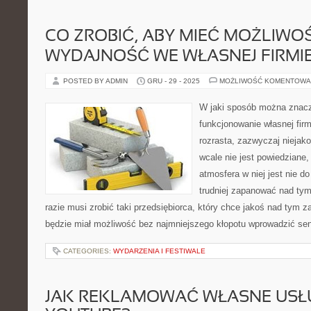
CO ZROBIĆ, ABY MIEĆ MOŻLIWO
WYDAJNOŚĆ WE WŁASNEJ FIRMI
POSTED BY ADMIN
GRU - 29 - 2025
MOŻLIWOŚĆ KOMENTOWA
W jaki sposób można znacz
funkcjonowanie własnej fir
rozrasta, zazwyczaj niejako
wcale nie jest powiedziane
atmosfera w niej jest nie do
trudniej zapanować nad ty
razie musi zrobić taki przedsiębiorca, który chce jakoś nad tym
będzie miał możliwość bez najmniejszego kłopotu wprowadzić s
CATEGORIES:
WYDARZENIA I FESTIWALE
JAK REKLAMOWAĆ WŁASNE USŁ