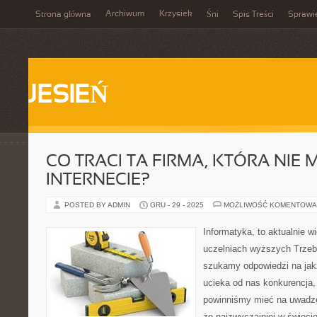
Archiwum
Krzysiek
Strona główna
Śni
Spis Treści
Sprawi
JESIEŃ
CO TRACI TA FIRMA, KTÓRA NIE
INTERNECIE?
POSTED BY ADMIN
GRU - 29 - 2025
MOŻLIWOŚĆ KOMENTOWA
Informatyka, to aktualnie w
uczelniach wyższych Trzeba
szukamy odpowiedzi na jakż
ucieka od nas konkurencja
powinniśmy mieć na uwadze,
że najzwyczajniej w świeci