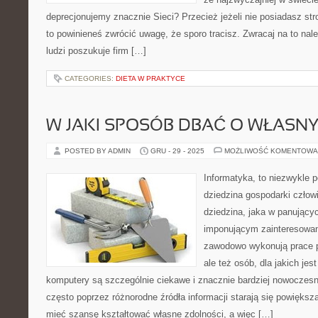
deprecjonujemy znacznie Sieci? Przecież jeżeli nie posiadasz stro
to powinieneś zwrócić uwagę, że sporo tracisz. Zwracaj na to nal
ludzi poszukuje firm […]
CATEGORIES:
DIETA W PRAKTYCE
W JAKI SPOSÓB DBAĆ O WŁASN
POSTED BY ADMIN
GRU - 29 - 2025
MOŻLIWOŚĆ KOMENTOWA
Informatyka, to niezwykle
dziedzina gospodarki człow
dziedzina, jaka w panujący
imponującym zainteresowani
zawodowo wykonują prace p
ale też osób, dla jakich jes
komputery są szczególnie ciekawe i znacznie bardziej nowoczesn
często poprzez różnorodne źródła informacji starają się powiększ
mieć szansę kształtować własne zdolności, a więc […]