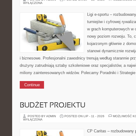
WYŁĄCZONA
Ligi e-sportu – rozbudowany
turniejów i cyfrowej rywaliz
w grach komputerowych w ci
nowy poziom rozwoju. To, c
kojarzonym głównie z dom
stanowi dynamicznie rozwij
i biznesowe. Profesjonalni zawodnicy trenują według starannie p
drużyny zatrudniają sztaby szkoleniowe oraz specjalistów, a najwi
miliony zainteresowanych widzów. Polecamy Poradniki i Strategie
Continue
BUDŻET PROJEKTU
POSTED BY ADMIN
POSTED ON LIP - 11 - 2026
MOŻLIWOŚĆ K
WYŁĄCZONA
CP Caritas – rozbudowany p