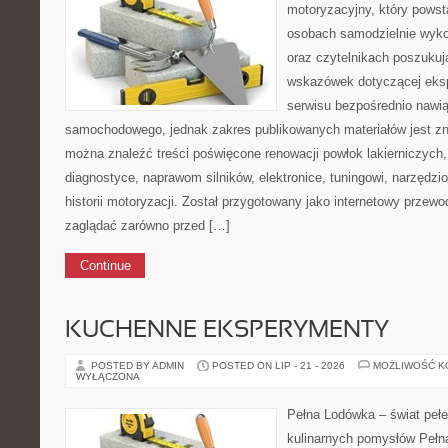
motoryzacyjny, który powst
osobach samodzielnie wyk
oraz czytelnikach poszuku
wskazówek dotyczącej eksp
serwisu bezpośrednio nawią
samochodowego, jednak zakres publikowanych materiałów jest zn
można znaleźć treści poświęcone renowacji powłok lakierniczych
diagnostyce, naprawom silników, elektronice, tuningowi, narzędz
historii motoryzacji. Został przygotowany jako internetowy przew
zaglądać zarówno przed […]
Continue
KUCHENNE EKSPERYMENTY
POSTED BY ADMIN
POSTED ON LIP - 21 - 2026
MOŻLIWOŚĆ 
WYŁĄCZONA
Pełna Lodówka – świat peł
kulinarnych pomysłów Pełn