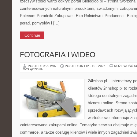
rzeczywistości warto odkryć portal Biologico.pl – strona tworzon
zainteresowanych naturalnymi produktami, świadomymi zakupami
Polecam Poradniki Zakupowe i Eko Rolnictwo i Producenci. Biolog
porad, pomysłów i […]
Continue
FOTOGRAFIA I WIDEO
POSTED BY ADMIN
POSTED ON LIP - 19 - 2026
MOŻLIWOŚĆ 
WYŁĄCZONA
24hshop.pl – internetowy p
klientów 24hshop.pl to rozb
którego centralnym zagadni
biznesu online. Strona zos
sprzedawcach rozwijających
wartościowe informacje zna
zainteresowane zakupami online. Tematyka serwisu obejmuje międ
commerce, a także obsługę klientów i wiele innych zagadnień z