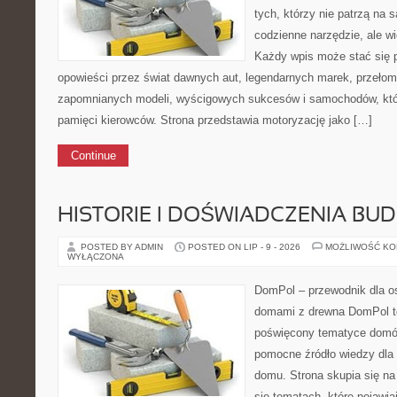
tych, którzy nie patrzą na
codzienne narzędzie, ale w
Każdy wpis może stać się 
opowieści przez świat dawnych aut, legendarnych marek, przełom
zapomnianych modeli, wyścigowych sukcesów i samochodów, które
pamięci kierowców. Strona przedstawia motoryzację jako […]
Continue
HISTORIE I DOŚWIADCZENIA BU
POSTED BY ADMIN
POSTED ON LIP - 9 - 2026
MOŻLIWOŚĆ K
WYŁĄCZONA
DomPol – przewodnik dla o
domami z drewna DomPol to
poświęcony tematyce domó
pomocne źródło wiedzy dla 
domu. Strona skupia się na
się tematach, które pojawia