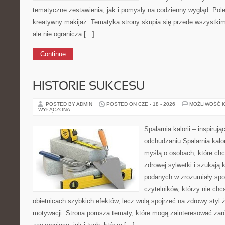
tematyczne zestawienia, jak i pomysły na codzienny wygląd. Pol
kreatywny makijaż. Tematyka strony skupia się przede wszystkim
ale nie ogranicza […]
Continue
HISTORIE SUKCESU
POSTED BY ADMIN
POSTED ON CZE - 18 - 2026
MOŻLIWOŚĆ 
WYŁĄCZONA
Spalarnia kalorii – inspiruj
odchudzaniu Spalarnia kalor
myślą o osobach, które chc
zdrowej sylwetki i szukają 
podanych w zrozumiały spos
czytelników, którzy nie chc
obietnicach szybkich efektów, lecz wolą spojrzeć na zdrowy styl 
motywacji. Strona porusza tematy, które mogą zainteresować zar