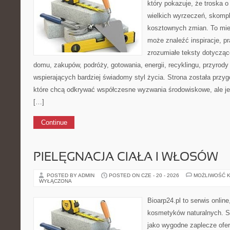
który pokazuje, że troska 
wielkich wyrzeczeń, skompl
kosztownych zmian. To miej
może znaleźć inspiracje, p
zrozumiałe teksty dotyczą
domu, zakupów, podróży, gotowania, energii, recyklingu, przyrod
wspierających bardziej świadomy styl życia. Strona została przy
które chcą odkrywać współczesne wyzwania środowiskowe, ale je
[…]
Continue
PIELĘGNACJA CIAŁA I WŁOSÓW
POSTED BY ADMIN
POSTED ON CZE - 20 - 2026
MOŻLIWOŚĆ 
WYŁĄCZONA
Bioarp24.pl to serwis online
kosmetyków naturalnych. S
jako wygodne zaplecze ofer