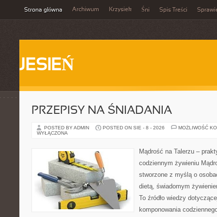
Archiwum
Krzysiek
Strona główna
Śni
Spis Treści
Sprawi
JESIEŃ
PRZEPISY NA ŚNIADANIA
POSTED BY ADMIN
POSTED ON SIE - 8 - 2026
MOŻLIWOŚĆ K
WYŁĄCZONA
Mądrość na Talerzu – prakt
codziennym żywieniu Mądro
stworzone z myślą o osoba
dietą, świadomym żywienie
To źródło wiedzy dotyczącej
komponowania codziennego 