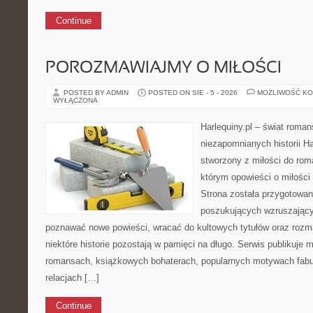
Continue
POROZMAWIAJMY O MIŁOŚCI
POSTED BY ADMIN
POSTED ON SIE - 5 - 2026
MOŻLIWOŚĆ K
WYŁĄCZONA
Harlequiny.pl – świat roman
niezapomnianych historii Ha
stworzony z miłości do roma
którym opowieści o miłości
Strona została przygotowan
poszukujących wzruszającyc
poznawać nowe powieści, wracać do kultowych tytułów oraz rozm
niektóre historie pozostają w pamięci na długo. Serwis publikuje 
romansach, książkowych bohaterach, popularnych motywach fabu
relacjach […]
Continue