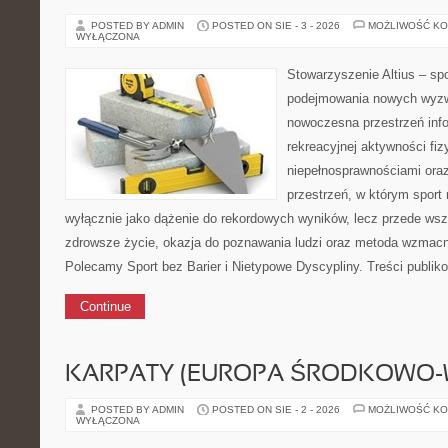
POSTED BY ADMIN
POSTED ON SIE - 3 - 2026
MOŻLIWOŚĆ K
WYŁĄCZONA
Stowarzyszenie Altius – spor
podejmowania nowych wyzwa
nowoczesna przestrzeń inf
rekreacyjnej aktywności fiz
niepełnosprawnościami ora
przestrzeń, w którym sport 
wyłącznie jako dążenie do rekordowych wyników, lecz przede ws
zdrowsze życie, okazja do poznawania ludzi oraz metoda wzmacni
Polecamy Sport bez Barier i Nietypowe Dyscypliny. Treści publi
Continue
KARPATY (EUROPA ŚRODKOWO-
POSTED BY ADMIN
POSTED ON SIE - 2 - 2026
MOŻLIWOŚĆ K
WYŁĄCZONA