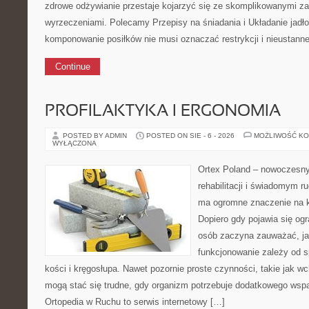
zdrowe odżywianie przestaje kojarzyć się ze skomplikowanymi za
wyrzeczeniami. Polecamy Przepisy na śniadania i Układanie jad
komponowanie posiłków nie musi oznaczać restrykcji i nieustanne
Continue
PROFILAKTYKA I ERGONOMIA
POSTED BY ADMIN
POSTED ON SIE - 6 - 2026
MOŻLIWOŚĆ K
WYŁĄCZONA
Ortex Poland – nowoczesny p
rehabilitacji i świadomym r
ma ogromne znaczenie na k
Dopiero gdy pojawia się ogr
osób zaczyna zauważać, ja
funkcjonowanie zależy od 
kości i kręgosłupa. Nawet pozornie proste czynności, takie jak 
mogą stać się trudne, gdy organizm potrzebuje dodatkowego wspa
Ortopedia w Ruchu to serwis internetowy […]