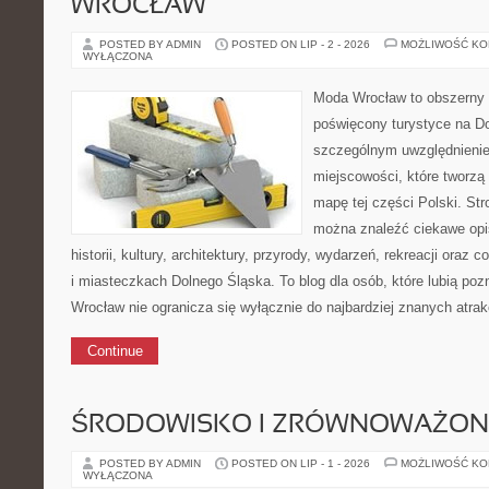
WROCŁAW
POSTED BY ADMIN
POSTED ON LIP - 2 - 2026
MOŻLIWOŚĆ K
WYŁĄCZONA
Moda Wrocław to obszerny 
poświęcony turystyce na D
szczególnym uwzględnieni
miejscowości, które tworzą
mapę tej części Polski. Str
można znaleźć ciekawe opi
historii, kultury, architektury, przyrody, wydarzeń, rekreacji oraz
i miasteczkach Dolnego Śląska. To blog dla osób, które lubią poz
Wrocław nie ogranicza się wyłącznie do najbardziej znanych atrakc
Continue
ŚRODOWISKO I ZRÓWNOWAŻON
POSTED BY ADMIN
POSTED ON LIP - 1 - 2026
MOŻLIWOŚĆ K
WYŁĄCZONA