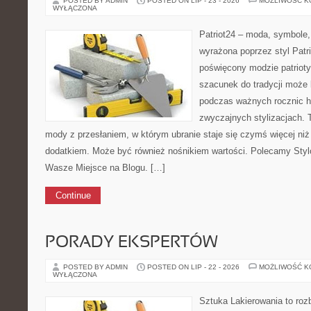
POSTED BY ADMIN
POSTED ON LIP - 23 - 2026
MOŻLIWOŚĆ 
WYŁĄCZONA
Patriot24 – moda, symbole,
wyrażona poprzez styl Patr
poświęcony modzie patrioty
szacunek do tradycji może 
podczas ważnych rocznic hi
zwyczajnych stylizacjach. 
mody z przesłaniem, w którym ubranie staje się czymś więcej n
dodatkiem. Może być również nośnikiem wartości. Polecamy Sty
Wasze Miejsce na Blogu. […]
Continue
PORADY EKSPERTÓW
POSTED BY ADMIN
POSTED ON LIP - 22 - 2026
MOŻLIWOŚĆ 
WYŁĄCZONA
Sztuka Lakierowania to roz