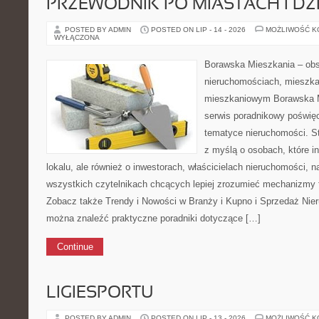
PRZEWODNIK PO MIASTACH I DZ
POSTED BY ADMIN
POSTED ON LIP - 14 - 2026
MOŻLIWOŚĆ 
WYŁĄCZONA
Borawska Mieszkania – ob
nieruchomościach, mieszka
mieszkaniowym Borawska M
serwis poradnikowy poświę
tematyce nieruchomości. S
z myślą o osobach, które i
lokalu, ale również o inwestorach, właścicielach nieruchomości, 
wszystkich czytelnikach chcących lepiej zrozumieć mechanizmy 
Zobacz także Trendy i Nowości w Branży i Kupno i Sprzedaż Nie
można znaleźć praktyczne poradniki dotyczące […]
Continue
LIGIESPORTU
POSTED BY ADMIN
POSTED ON LIP - 13 - 2026
MOŻLIWOŚĆ 