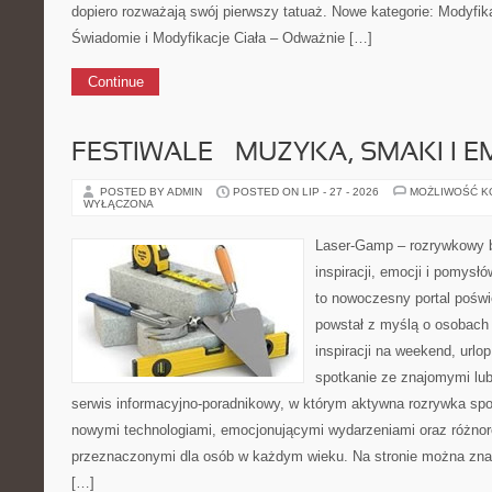
dopiero rozważają swój pierwszy tatuaż. Nowe kategorie: Modyfik
Świadomie i Modyfikacje Ciała – Odważnie […]
Continue
FESTIWALE – MUZYKA, SMAKI I E
POSTED BY ADMIN
POSTED ON LIP - 27 - 2026
MOŻLIWOŚĆ 
WYŁĄCZONA
Laser-Gamp – rozrywkowy b
inspiracji, emocji i pomys
to nowoczesny portal poświ
powstał z myślą o osobach
inspiracji na weekend, urlop
spotkanie ze znajomymi lub
serwis informacyjno-poradnikowy, w którym aktywna rozrywka spo
nowymi technologiami, emocjonującymi wydarzeniami oraz różnor
przeznaczonymi dla osób w każdym wieku. Na stronie można zna
[…]