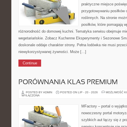
praktyczne miejsce poświ
przygotowywaniu posiłków 
roślinnych. Na stronie moż
posiłków, które pomagają 
różnorodność do domowej kuchni. Tematyka serwisu obejmuje mi
wegetariańskie. Zobacz Kuchenne Eksperymenty i Sezonowe Sma
doskonale oddaje charakter strony. Pełna lodówka nie musi przeci
niewykorzystywanej żywności. Może […]
Continue
PORÓWNANIA KLAS PREMIUM
POSTED BY ADMIN
POSTED ON LIP - 20 - 2026
MOŻLIWOŚĆ 
WYŁĄCZONA
MFactory – portal o wyjątk
nowoczesny portal motoryz
szybkich aut łączy się z p
serwisu koncentruje się pr