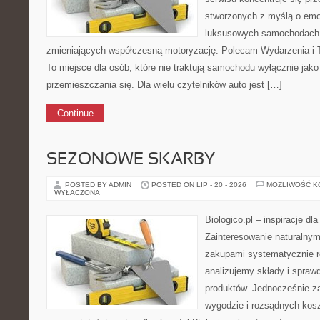
stworzonych z myślą o emoc
luksusowych samochodach 
zmieniających współczesną motoryzację. Polecam Wydarzenia i T
To miejsce dla osób, które nie traktują samochodu wyłącznie jak
przemieszczania się. Dla wielu czytelników auto jest […]
Continue
SEZONOWE SKARBY
POSTED BY ADMIN
POSTED ON LIP - 20 - 2026
MOŻLIWOŚĆ 
WYŁĄCZONA
Biologico.pl – inspiracje dl
Zainteresowanie naturalny
zakupami systematycznie r
analizujemy składy i spra
produktów. Jednocześnie z
wygodzie i rozsądnych kosz