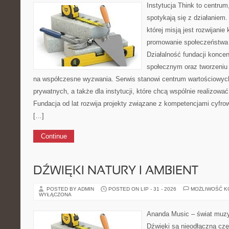
Instytucja Think to centru
spotykają się z działaniem
której misją jest rozwijani
promowanie społeczeństwa 
Działalność fundacji koncen
społecznym oraz tworzeniu
na współczesne wyzwania. Serwis stanowi centrum wartościowych
prywatnych, a także dla instytucji, które chcą wspólnie realizowa
Fundacja od lat rozwija projekty związane z kompetencjami cyfro
[…]
Continue
DŹWIĘKI NATURY I AMBIENT
POSTED BY ADMIN
POSTED ON LIP - 31 - 2026
MOŻLIWOŚĆ 
WYŁĄCZONA
Ananda Music – świat muzyk
Dźwięki są nieodłączną cz