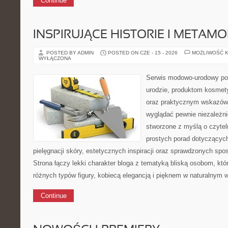
Continue
INSPIRUJĄCE HISTORIE I METAM
POSTED BY ADMIN
POSTED ON CZE - 15 - 2026
MOŻLIWOŚĆ 
WYŁĄCZONA
Serwis modowo-urodowy poś
urodzie, produktom kosmet
oraz praktycznym wskazówk
wyglądać pewnie niezależnie
stworzone z myślą o czytel
prostych porad dotyczących
pielęgnacji skóry, estetycznych inspiracji oraz sprawdzonych sp
Strona łączy lekki charakter bloga z tematyką bliską osobom, któr
różnych typów figury, kobiecą elegancją i pięknem w naturalnym 
Continue