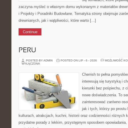
zaczyna myśleć o własnym domu wykonanym z materiałów drewni
i Projekty i Poradniki Budowlane. Tematyka strony obejmuje za
drewnianych, jak i wątpliwości, które warto […]
Continue
PERU
POSTED BY ADMIN
POSTED ON LIP - 6 - 2026
MOŻLIWOŚĆ K
WYŁĄCZONA
Cherrish to pełna pomysłów 
interesują się turystyką i
kierunki bez pośpiechu, z c
nowe doświadczenia. To ser
zainteresować zarówno osob
jak i tych, którzy po prostu
kulturach, atrakcjach, kuchni, historii oraz codzienności różnych 
przydatne porady z lekkim, przystępnym sposobem opowiadania,