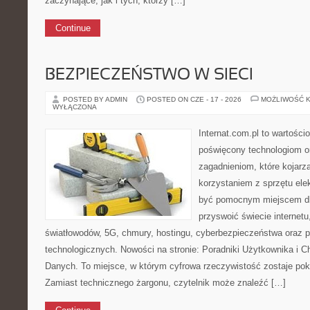
zaczynające, jak i tych, którzy […]
Continue
BEZPIECZEŃSTWO W SIECI
POSTED BY ADMIN
POSTED ON CZE - 17 - 2026
MOŻLIWOŚĆ 
WYŁĄCZONA
Internat.com.pl to wartośc
poświęcony technologiom o
zagadnieniom, które kojarz
korzystaniem z sprzętu ele
być pomocnym miejscem dl
przyswoić świecie internet
światłowodów, 5G, chmury, hostingu, cyberbezpieczeństwa oraz 
technologicznych. Nowości na stronie: Poradniki Użytkownika i 
Danych. To miejsce, w którym cyfrowa rzeczywistość zostaje po
Zamiast technicznego żargonu, czytelnik może znaleźć […]