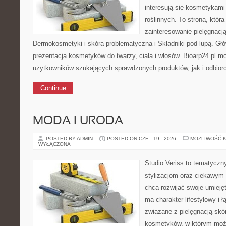
interesują się kosmetykami
roślinnych. To strona, któr
zainteresowanie pielęgnacj
Dermokosmetyki i skóra problematyczna i Składniki pod lupą. G
prezentacja kosmetyków do twarzy, ciała i włosów. Bioarp24.pl 
użytkowników szukających sprawdzonych produktów, jak i odbior
Continue
MODA I URODA
POSTED BY ADMIN
POSTED ON CZE - 19 - 2026
MOŻLIWOŚĆ 
WYŁĄCZONA
Studio Veriss to tematyczn
stylizacjom oraz ciekawym
chcą rozwijać swoje umieję
ma charakter lifestylowy i 
związane z pielęgnacją skó
kosmetyków, w którym moż