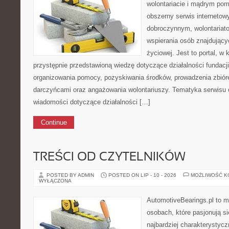
wolontariacie i mądrym pom
obszerny serwis interneto
dobroczynnym, wolontariat
wspierania osób znajdującyc
życiowej. Jest to portal, 
przystępnie przedstawioną wiedzę dotyczące działalności fundacji
organizowania pomocy, pozyskiwania środków, prowadzenia zbiór
darczyńcami oraz angażowania wolontariuszy. Tematyka serwisu 
wiadomości dotyczące działalności […]
Continue
TREŚCI OD CZYTELNIKÓW
POSTED BY ADMIN
POSTED ON LIP - 10 - 2026
MOŻLIWOŚĆ 
WYŁĄCZONA
AutomotiveBearings.pl to m
osobach, które pasjonują si
najbardziej charakterystyc