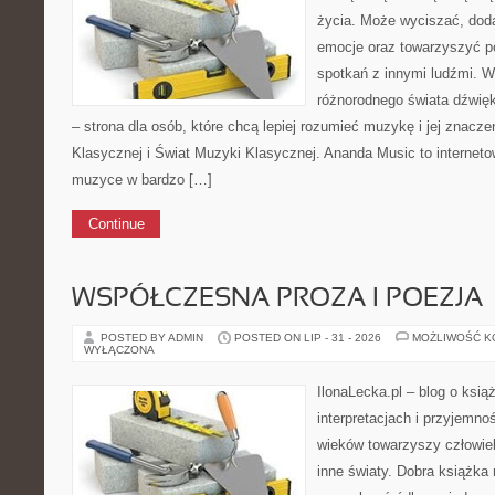
życia. Może wyciszać, dod
emocje oraz towarzyszyć p
spotkań z innymi ludźmi. W
różnorodnego świata dźwię
– strona dla osób, które chcą lepiej rozumieć muzykę i jej znac
Klasycznej i Świat Muzyki Klasycznej. Ananda Music to internet
muzyce w bardzo […]
Continue
WSPÓŁCZESNA PROZA I POEZJA
POSTED BY ADMIN
POSTED ON LIP - 31 - 2026
MOŻLIWOŚĆ 
WYŁĄCZONA
IlonaLecka.pl – blog o ksią
interpretacjach i przyjemnoś
wieków towarzyszy człowie
inne światy. Dobra książka