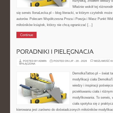
rozrywką, źródłem wiedzy 
Właśnie wokół tej różnorodn
się serwis IlonaLecka.pl – blog literacki, w którym czytelnik moż
autorów. Polecam Współczesna Proza i Poezja i Wasz Punkt Widz
miłośników książek, którzy nie chcą ograniczać […]
Continue
PORADNIKI I PIELĘGNACJA
POSTED BY ADMIN
POSTED ON LIP - 29 - 2026
MOŻLIWOŚĆ 
WYŁĄCZONA
DemolkaTattoo.pl – świat ta
modyfikacji ciała DemolkaTa
wiedzy i inspiracji poświęc
przekłuwaniu ciała i różny
modyfikowania. To serwis, 
ciała spotyka się z praktyc
kierowana jest zarówno do doświadczonych miłośników modyfikacji 