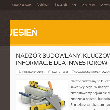
Archiwum
Krzysiek
Strona główna
Śni
Spis Treści
Sprawi
JESIEŃ
NADZÓR BUDOWLANY: KLUCZO
INFORMACJE DLA INWESTORÓW
POSTED BY ADMIN
KWI - 9 - 2025
MOŻLIWOŚĆ KOMENTOWAN
Nadzór budowlany to klucz
inwestycyjnego. W naszym
przedstawiamy najważniejsze
znaczenia nadzoru budowla
Znajdziesz tu także prakt