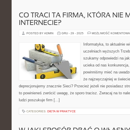
CO TRACI TA FIRMA, KTÓRA NIE
INTERNECIE?
POSTED BY ADMIN
GRU - 29 - 2025
MOŻLIWOŚĆ KOMENTOWA
Informatyka, to aktualnie w
uczelniach wyższych Trzeba
szukamy odpowiedzi na jakż
ucieka od nas konkurencja
powinniśmy mieć na uwadze,
że najzwyczajniej w świeci
deprecjonujemy znacznie Sieci? Przecież jeżeli nie posiadasz stro
to powinieneś zwrócić uwagę, że sporo tracisz. Zwracaj na to nal
ludzi poszukuje firm […]
CATEGORIES:
DIETA W PRAKTYCE