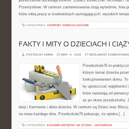
jednocześnie doceniają konkret. Zobacz koniecznie Techneau i Su
Przemysłowe. W centrum zainteresowania stoją wytwórnie, linia p
które robią pracę w środowiskach wymagających: wysokich tempe
CATEGORIES:
CHOROBY GINEKOLOGICZNE
FAKTY I MITY O DZIECIACH I CIĄŻ
POSTED BY ADMIN
MAR - 6 - 2026
MOŻLIWOŚĆ KOMENTOWAN
Przedszkole76 to praktyczn
którym temat dziecka przen
funkcjonowaniem domu. To 
by upraszczać wątpliwości
które narastają od pierwszy
aż po okres przedszkolny. 
lata) i Karmienie i dieta dziecka. W centrum są Dzieci oraz Bliscy,
na nowo każdego dnia. Przedszkole76 pokazuje, że opieka […]
CATEGORIES:
EGZAMIN WSTĘPNY NA STUDIA – GEOGRAFIA