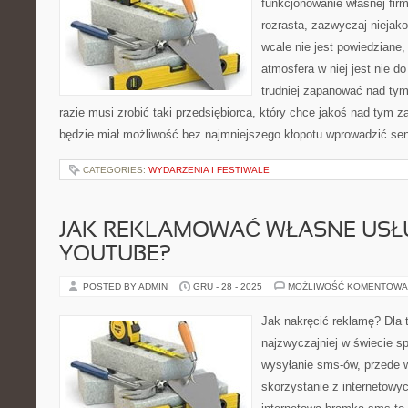
funkcjonowanie własnej fir
rozrasta, zazwyczaj niejako
wcale nie jest powiedziane
atmosfera w niej jest nie do
trudniej zapanować nad ty
razie musi zrobić taki przedsiębiorca, który chce jakoś nad tym
będzie miał możliwość bez najmniejszego kłopotu wprowadzić s
CATEGORIES:
WYDARZENIA I FESTIWALE
JAK REKLAMOWAĆ WŁASNE USŁ
YOUTUBE?
POSTED BY ADMIN
GRU - 28 - 2025
MOŻLIWOŚĆ KOMENTOWA
Jak nakręcić reklamę? Dla 
najzwyczajniej w świecie sp
wysyłanie sms-ów, przede 
skorzystanie z internetow