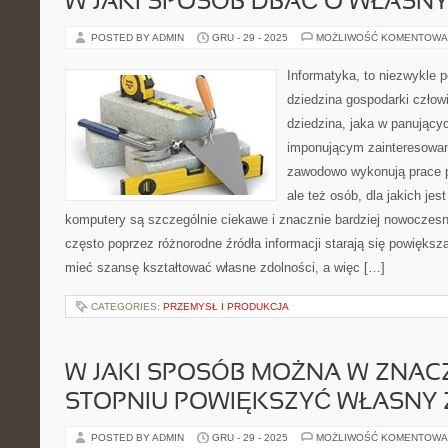
W JAKI SPOSÓB DBAĆ O WŁASN
POSTED BY ADMIN
GRU - 29 - 2025
MOŻLIWOŚĆ KOMENTOWA
Informatyka, to niezwykle
dziedzina gospodarki człow
dziedzina, jaka w panujący
imponującym zainteresowani
zawodowo wykonują prace p
ale też osób, dla jakich jes
komputery są szczególnie ciekawe i znacznie bardziej nowoczesn
często poprzez różnorodne źródła informacji starają się powiększ
mieć szansę kształtować własne zdolności, a więc […]
CATEGORIES:
PRZEMYSŁ I PRODUKCJA
W JAKI SPOSÓB MOŻNA W ZNA
STOPNIU POWIĘKSZYĆ WŁASNY 
POSTED BY ADMIN
GRU - 29 - 2025
MOŻLIWOŚĆ KOMENTOWA