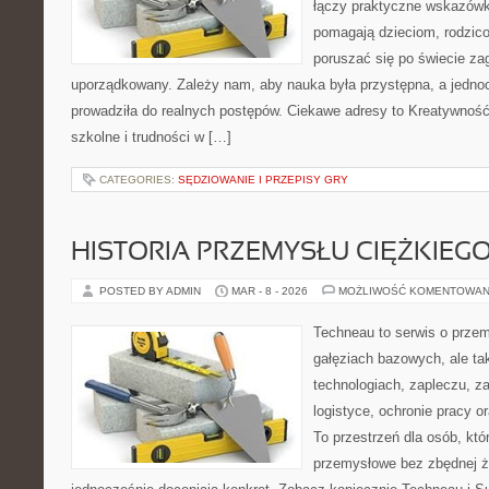
łączy praktyczne wskazówki
pomagają dzieciom, rodzi
poruszać się po świecie z
uporządkowany. Zależy nam, aby nauka była przystępna, a jedno
prowadziła do realnych postępów. Ciekawe adresy to Kreatywność
szkolne i trudności w […]
CATEGORIES:
SĘDZIOWANIE I PRZEPISY GRY
HISTORIA PRZEMYSŁU CIĘŻKIEG
POSTED BY ADMIN
MAR - 8 - 2026
MOŻLIWOŚĆ KOMENTOWAN
Techneau to serwis o prze
gałęziach bazowych, ale ta
technologiach, zapleczu, za
logistyce, ochronie pracy o
To przestrzeń dla osób, któ
przemysłowe bez zbędnej ża