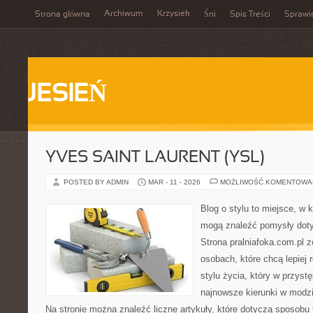
Archiwum
Krzysiek
Strona główna
Śni
Spis Treści
Sprawi
JESIEŃ
YVES SAINT LAURENT (YSL)
POSTED BY ADMIN
MAR - 11 - 2026
MOŻLIWOŚĆ KOMENTOWA
Blog o stylu to miejsce, w k
mogą znaleźć pomysły dot
Strona pralniafoka.com.pl 
osobach, które chcą lepiej
stylu życia, który w przys
najnowsze kierunki w modzi
Na stronie można znaleźć liczne artykuły, które dotyczą sposobu t