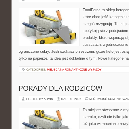
FoodForce to sklep ketogen
które chcą jeść ketogeniczn
czegoś rezygnują. To miejs
spotykają się z podejściem
produkty, które wspierają s
tłuszczach, a jednocześni
ograniczone cukry. Jeśli szukasz przestrzeni, gdzie keto jest osią
tylko na papierze, ta idea jest dokładnie o tym. Nowe kategorie na
CATEGORIES:
MIEJSCA NA ROMANTYCZNE WYJAZDY
PORADY DLA RODZICÓW
POSTED BY ADMIN
MAR - 8 - 2026
MOŻLIWOŚĆ KOMENTOWAN
To miejsce stworzone z myś
szeroko, czyli nie tylko jak
też jako wzmacnianie nawy