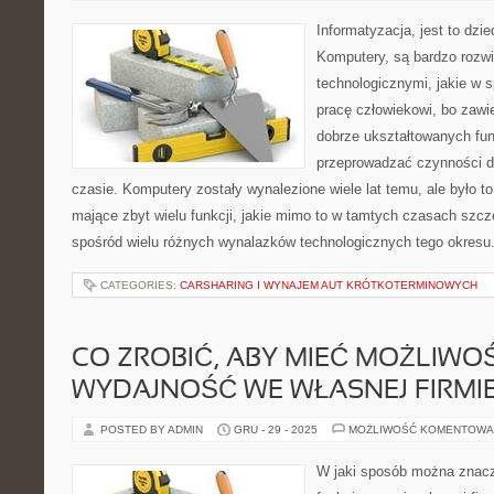
Informatyzacja, jest to dzi
Komputery, są bardzo rozwi
technologicznymi, jakie w s
pracę człowiekowi, bo zawi
dobrze ukształtowanych funk
przeprowadzać czynności du
czasie. Komputery zostały wynalezione wiele lat temu, ale było to
mające zbyt wielu funkcji, jakie mimo to w tamtych czasach szcze
spośród wielu różnych wynalazków technologicznych tego okresu
CATEGORIES:
CARSHARING I WYNAJEM AUT KRÓTKOTERMINOWYCH
CO ZROBIĆ, ABY MIEĆ MOŻLIWO
WYDAJNOŚĆ WE WŁASNEJ FIRMI
POSTED BY ADMIN
GRU - 29 - 2025
MOŻLIWOŚĆ KOMENTOWA
W jaki sposób można znacz