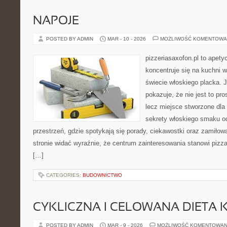
NAPOJE
POSTED BY ADMIN
MAR - 10 - 2026
MOŻLIWOŚĆ KOMENTOWA
pizzeriasaxofon.pl to apetyc
koncentruje się na kuchni w
świecie włoskiego placka. 
pokazuje, że nie jest to pro
lecz miejsce stworzone dla
sekrety włoskiego smaku od
przestrzeń, gdzie spotykają się porady, ciekawostki oraz zamiłow
stronie widać wyraźnie, że centrum zainteresowania stanowi pizza
[…]
CATEGORIES:
BUDOWNICTWO
CYKLICZNA I CELOWANA DIETA 
POSTED BY ADMIN
MAR - 9 - 2026
MOŻLIWOŚĆ KOMENTOWAN