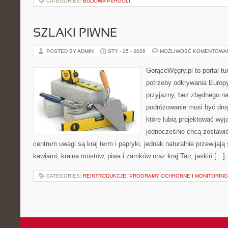
CATEGORIES:
BUDOWA PERGOLI
SZLAKI PIWNE
POSTED BY ADMIN
STY - 25 - 2026
MOŻLIWOŚĆ KOMENTOWA
GorąceWęgry.pl to portal tu
potrzeby odkrywania Europ
przyjazny, bez zbędnego na
podróżowanie musi być drog
które lubią projektować wyj
jednocześnie chcą zostawi
centrum uwagi są kraj term i papryki, jednak naturalnie przewijają s
kawiarni, kraina mostów, piwa i zamków oraz kraj Tatr, jaskiń […]
CATEGORIES:
REINTRODUKCJE, PROGRAMY OCHRONNE I MONITORING