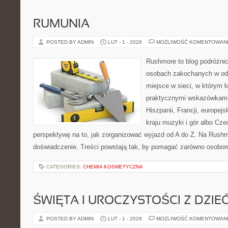
RUMUNIA
POSTED BY ADMIN
LUT - 1 - 2026
MOŻLIWOŚĆ KOMENTOWAN
Rushmore to blog podróżnic
osobach zakochanych w od
miejsce w sieci, w którym 
praktycznymi wskazówkami.
Hiszpanii, Francji, europejs
kraju muzyki i gór albo Cze
perspektywę na to, jak zorganizować wyjazd od A do Z. Na Rushm
doświadczenie. Treści powstają tak, by pomagać zarówno osobom
CATEGORIES:
CHEMIA KOSMETYCZNA
ŚWIĘTA I UROCZYSTOŚCI Z DZIE
POSTED BY ADMIN
LUT - 1 - 2026
MOŻLIWOŚĆ KOMENTOWAN