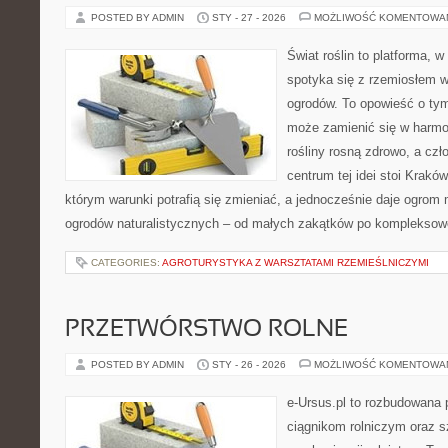
POSTED BY ADMIN
STY - 27 - 2026
MOŻLIWOŚĆ KOMENTOWA
Świat roślin to platforma, w 
spotyka się z rzemiosłem w 
ogrodów. To opowieść o ty
może zamienić się w harmon
rośliny rosną zdrowo, a cz
centrum tej idei stoi Kraków 
którym warunki potrafią się zmieniać, a jednocześnie daje ogrom 
ogrodów naturalistycznych – od małych zakątków po kompleksow
CATEGORIES:
AGROTURYSTYKA Z WARSZTATAMI RZEMIEŚLNICZYMI
PRZETWÓRSTWO ROLNE
POSTED BY ADMIN
STY - 26 - 2026
MOŻLIWOŚĆ KOMENTOWA
e-Ursus.pl to rozbudowana 
ciągnikom rolniczym oraz s