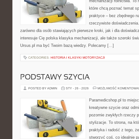
mechanizacji rolnictwa. To 
które chcą poznać temat s
praktyce – bez zbędnego na
rzeczywiste doświadczenia.
zarówno dla osób stawiających pierwsze kroki, jak i dla doświadc
interesuje Cię polska klasyka mechanizacji, ale także szeroki świ
Ursus.pl ma być Twoim bazą wiedzy. Polecamy […]
CATEGORIES:
HISTORIA I KLASYKI MOTORYZACJI
PODSTAWY SZYCIA
POSTED BY ADMIN
STY - 26 - 2026
MOŻLIWOŚĆ KOMENTOWA
Paramedicshop.pl to miejsc
kreatywne szycie oraz odmi
pozornie zwykłych rzeczy p
stylizacje. To strona, na kt
praktyka i radość z tego, 
stworzyć coś, co idealnie p