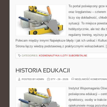
To portal poświęcony grze w
oraz kręglarstwu – czterem 
liczy się dokładność, chłod
sytuacji. To miejsce powsta
hobbystycznie, ale też dla 
regularny trening, wyższy p
Polecam między innymi Największe błędy i jak ich unikać i Kultur
Strona łączy wiedzę podstawową z praktycznymi wskazówkami. 
CATEGORIES:
KOSMONAUTYKA I LOTY SUBORBITALNE
HISTORIA EDUKACJI
POSTED BY ADMIN
STY - 29 - 2026
MOŻLIWOŚĆ KOMENTOWA
Instytut Wspomagania Oświa
poświęcona edukacji – cen
dyrektorzy, osoby w trakcie
opiekunowie mogą pozyska