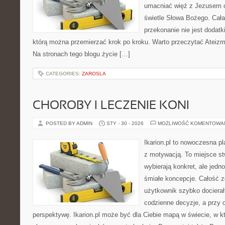
umacniać więź z Jezusem o
świetle Słowa Bożego. Cała 
przekonanie nie jest dodatk
którą można przemierzać krok po kroku. Warto przeczytać Ateizm
Na stronach tego blogu życie […]
CATEGORIES:
ZAROSLA
CHOROBY I LECZENIE KONI
POSTED BY ADMIN
STY - 30 - 2026
MOŻLIWOŚĆ KOMENTOWA
Ikarion.pl to nowoczesna pl
z motywacją. To miejsce st
wybierają konkret, ale jed
śmiałe koncepcje. Całość z
użytkownik szybko docierał 
codzienne decyzje, a przy 
perspektywę. Ikarion.pl może być dla Ciebie mapą w świecie, w kt