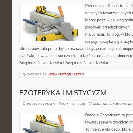
Przedszkole Kubuś to plat
dorosłych towarzyszących 
którzy poszukują wiarygodn
placówek przedszkolnych i 
maluchami. To blog, w któr
rozwoju spotyka się z uży
Strona powstała po to, by upraszczać decyzje i zmniejszać nie
placówki, oswajaniem się dziecka, a także z organizacją dnia w r
Bezpieczeństwo dziecka i Bezpieczeństwo dziecka. […]
CATEGORIES:
MODA VINTAGE I RETRO
EZOTERYKA I MISTYCYZM
POSTED BY ADMIN
STY - 31 - 2026
MOŻLIWOŚĆ KOMENTOWA
Droga z Chrystusem to porta
towarzyszem w zwykłym dn
To miejsce dla osób, które