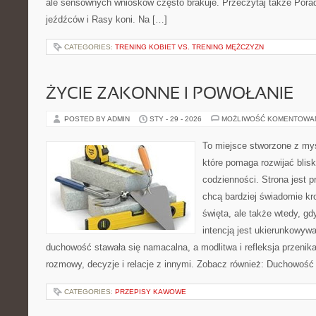
ale sensownych wniosków często brakuje. Przeczytaj także Pora
jeźdźców i Rasy koni. Na […]
CATEGORIES:
TRENING KOBIET VS. TRENING MĘŻCZYZN
ŻYCIE ZAKONNE I POWOŁANIE
POSTED BY ADMIN
STY - 29 - 2026
MOŻLIWOŚĆ KOMENTOWA
To miejsce stworzone z my
które pomaga rozwijać bli
codzienności. Strona jest p
chcą bardziej świadomie kr
święta, ale także wtedy, gd
intencją jest ukierunkowyw
duchowość stawała się namacalna, a modlitwa i refleksja przenik
rozmowy, decyzje i relacje z innymi. Zobacz również: Duchowość 
CATEGORIES:
PRZEPISY KAWOWE