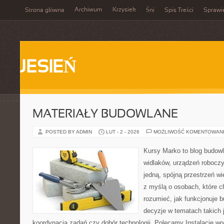
Archiwum
Krzysiek
Strona główna
Śni
Spis Treści
Sprawi
JESIEŃ
MATERIAŁY BUDOWLANE
POSTED BY ADMIN
LUT - 2 - 2026
MOŻLIWOŚĆ KOMENTOWAN
Kursy Marko to blog budowl
widlaków, urządzeń roboczy
jedną, spójną przestrzeń w
z myślą o osobach, które c
rozumieć, jak funkcjonuje 
decyzje w tematach takich 
koordynacja zadań czy dobór technologii. Polecamy Instalacje wod