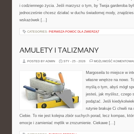
i codziennego życia. Jeśli marzysz o tym, by Twoja garderoba by
jednocześnie chcesz działać w duchu świadomej mody, znajdziesz
wskazówek […]
CATEGORIES:
PIERWSZA POMOC DLA ZWIERZĄT
AMULETY I TALIZMANY
POSTED BY ADMIN
STY - 25 - 2026
MOŻLIWOŚĆ KOMENTOWA
Margoseila to miejsce w in
własne wnętrze na nowo. To
myślą o tym, abyś mógł sp
jesteś, jak myślisz, czego
podążać. Jeśli kiedykolwie
rutynie brakuje Ci chwili na
Ciebie. To nie jest kolejna zbiór suchych porad, lecz kompas, k
emocje i zamieniać mętlik w zrozumienie. Ciekawe […]