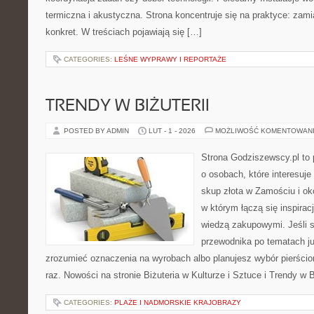
termiczna i akustyczna. Strona koncentruje się na praktyce: zami
konkret. W treściach pojawiają się […]
CATEGORIES:
LEŚNE WYPRAWY I REPORTAŻE
TRENDY W BIŻUTERII
POSTED BY ADMIN
LUT - 1 - 2026
MOŻLIWOŚĆ KOMENTOWAN
Strona Godziszewscy.pl to 
o osobach, które interesuje
skup złota w Zamościu i oko
w którym łączą się inspirac
wiedzą zakupowymi. Jeśli 
przewodnika po tematach jub
zrozumieć oznaczenia na wyrobach albo planujesz wybór pierścio
raz. Nowości na stronie Biżuteria w Kulturze i Sztuce i Trendy w B
CATEGORIES:
PLAŻE I NADMORSKIE KRAJOBRAZY