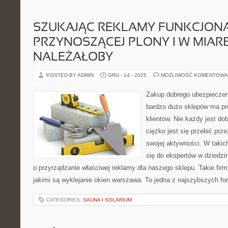
SZUKAJĄC REKLAMY FUNKCJONA
PRZYNOSZĄCEJ PLONY I W MIARĘ
NALEŻAŁOBY
POSTED BY ADMIN
GRU - 14 - 2025
MOŻLIWOŚĆ KOMENTOWA
Zakup dobrego ubezpiecze
bardzo dużo sklepów ma p
klientów. Nie każdy jest d
ciężko jest się przebić prz
swojej aktywności. W takic
się do ekspertów w dziedzin
o przyrządzanie właściwej reklamy dla naszego sklepu. Takie firm
jakimi są wyklejanie okien warszawa. To jedna z najszybszych fo
CATEGORIES:
SAUNA I SOLARIUM