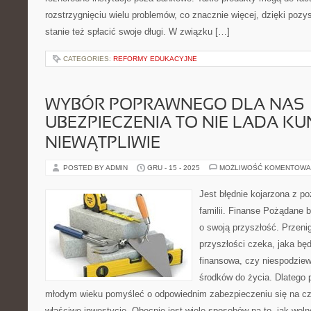
rozstrzygnięciu wielu problemów, co znacznie więcej, dzięki poz
stanie też spłacić swoje długi. W związku […]
CATEGORIES:
REFORMY EDUKACYJNE
WYBÓR POPRAWNEGO DLA NAS
UBEZPIECZENIA TO NIE LADA KU
NIEWĄTPLIWIE
POSTED BY ADMIN
GRU - 15 - 2025
MOŻLIWOŚĆ KOMENTOWA
Jest błędnie kojarzona z po
familii. Finanse Pożądane 
o swoją przyszłość. Przeni
przyszłości czeka, jaka bę
finansowa, czy niespodziew
środków do życia. Dlatego 
młodym wieku pomyśleć o odpowiednim zabezpieczeniu się na cz
właściwe inwestycje. Obecnie jest wiele sposobów na to, jak wol