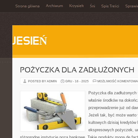
Archiwum
Krzysiek
Strona główna
Śni
Spis Treści
Sprawi
JESIEŃ
POŻYCZKA DLA ZADŁUŻONYCH
POSTED BY ADMIN
GRU - 16 - 2025
MOŻLIWOŚĆ KOMENTOWA
Pożyczka dla zadłużonych 
właśnie środków na dokoń
przeprowadzenie już od da
Jeżeli tak, być może warto
kultowych dzisiaj kredytów 
ekspresowych pożyczek, u
różnorodne instytucje poza bankowe. Takie produkty mogą de fa