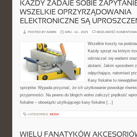
KAŻDY ZADAJE SOBIE ZAPYTANI
WSZELKIE OPRZYRZĄDOWANIA
ELEKTRONICZNE SĄ UPROSZCZE
POSTED BY ADMIN
GRU - 14 - 2025
MOŻLIWOŚĆ KOMENTOWA
Wszelkie koszty na podsta
Każdy sprzęt na którym tr
odznaczać się wadami oraz
atutami. Jakim sposobem z
odpychające, natomiast przy
Kasy fiskalne tu niewątpliw
sprzętów. Wypada przyznać, że ich użytkowanie powoduje również 
przyjemności. Na pewno do błogich wolno zaliczyć prędkość wpr
fiskalne – obowiązki użytkującego kasy fiskalne […]
CATEGORIES:
MODA
WIELU FANATYKÓW AKCESORIÓ