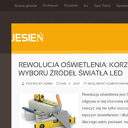
Archiwum
Krzysiek
Strona główna
Śni
Spis Treści
Sprawi
JESIEŃ
REWOLUCJA OŚWIETLENIA: KORZ
WYBORU ŹRÓDEŁ ŚWIATŁA LED
POSTED BY ADMIN
KWI - 5 - 2025
MOŻLIWOŚĆ KOMENTOWAN
Rewolucja oświetlenia jest 
odgrywa w niej kluczową ro
cieszyć się nie tylko oszcz
lepszym oświetleniem i dłu
dlaczego warto postawić na