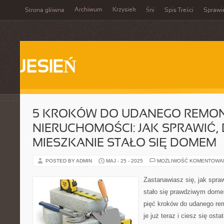
Archiwum
Krzysiek
Strona główna
Śni
Spis Treści
Sprawi
JESIEŃ
5 KROKÓW DO UDANEGO REMO
NIERUCHOMOŚCI: JAK SPRAWIĆ, 
MIESZKANIE STAŁO SIĘ DOMEM
POSTED BY ADMIN
MAJ - 25 - 2025
MOŻLIWOŚĆ KOMENTOWA
Zastanawiasz się, jak spra
stało się prawdziwym dome
pięć kroków do udanego re
je już teraz i ciesz się os