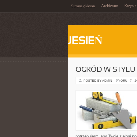
Archiwum
Krzysi
Strona główna
JESIEŃ
OGRÓD W STYLU
POSTED BY ADMIN
GRU - 7 - 
potrzebujesz, aby Twoje zieloni p