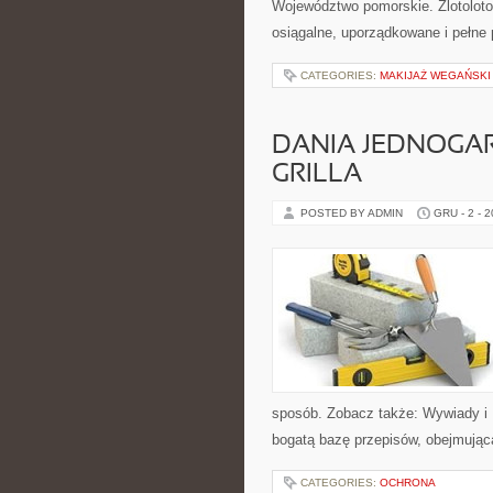
Województwo pomorskie. Zlotoloto
osiągalne, uporządkowane i pełne 
CATEGORIES:
MAKIJAŻ WEGAŃSKI
DANIA JEDNOGAR
GRILLA
POSTED BY ADMIN
GRU - 2 - 
sposób. Zobacz także: Wywiady i 
bogatą bazę przepisów, obejmującą
CATEGORIES:
OCHRONA