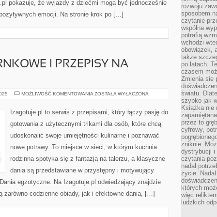
.pl pokazuje, że wyjazdy z dziećmi mogą być jednocześnie
rozwoju zaw
sposobem na
pozytywnych emocji. Na stronie krok po […]
czytanie pr
wspólna wypr
potrafią wzm
wchodzi wted
obowiązek, a
także szcze
NKOWE I PRZEPISY NA
po latach. T
czasem może
Zmienia się 
doświadczeni
światu. Dlate
DANIA
2025
MOŻLIWOŚĆ KOMENTOWANIA
ZOSTAŁA WYŁĄCZONA
JEDNOGARNKOWE
szybko jak w
I
Książka nie 
PRZEPISY
Izagotuje.pl to serwis z przepisami, który łączy pasję do
zapamiętana.
NA
GRILLA
przez to głę
gotowania z użytecznymi trikami dla osób, które chcą
cyfrowy, potr
udoskonalić swoje umiejętności kulinarne i poznawać
pogłębionego
zniknie. Moż
nowe potrawy. To miejsce w sieci, w którym kuchnia
dystrybucji 
rodzinna spotyka się z fantazją na talerzu, a klasyczne
czytania poz
nadal potrze
dania są przedstawiane w przystępny i motywujący
życie. Nadal
doświadczeni
Dania egzotyczne. Na Izagotuje.pl odwiedzający znajdzie
których moż
 zarówno codzienne obiady, jak i efektowne dania, […]
więc relikte
ludzkich od