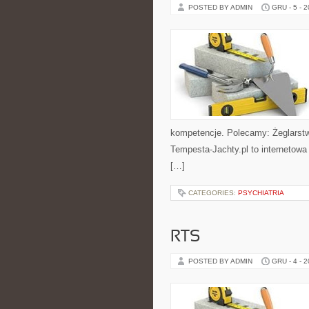
POSTED BY ADMIN
GRU - 5 - 
kompetencje. Polecamy: Żeglarstwo
Tempesta-Jachty.pl to internetowa 
[…]
CATEGORIES:
PSYCHIATRIA
RTS
POSTED BY ADMIN
GRU - 4 - 