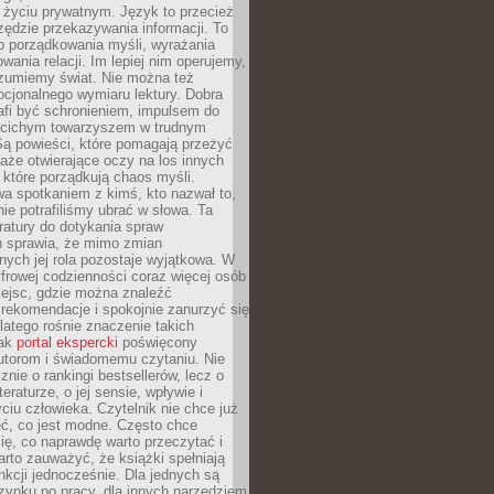
i życiu prywatnym. Język to przecież
rzędzie przekazywania informacji. To
b porządkowania myśli, wyrażania
owania relacji. Im lepiej nim operujemy,
ozumiemy świat. Nie można też
cjonalnego wymiaru lektury. Dobra
afi być schronieniem, impulsem do
 cichym towarzyszem w trudnym
ą powieści, które pomagają przeżyć
rtaże otwierające oczy na los innych
e, które porządkują chaos myśli.
a spotkaniem z kimś, kto nazwał to,
ie potrafiliśmy ubrać w słowa. Ta
eratury do dotykania spraw
h sprawia, że mimo zmian
nych jej rola pozostaje wyjątkowa. W
yfrowej codzienności coraz więcej osób
iejsc, gdzie można znaleźć
rekomendacje i spokojnie zanurzyć się
dlatego rośnie znaczenie takich
jak
portal ekspercki
poświęcony
utorom i świadomemu czytaniu. Nie
znie o rankingi bestsellerów, lecz o
eraturze, o jej sensie, wpływie i
ciu człowieka. Czytelnik nie chce już
eć, co jest modne. Często chce
ię, co naprawdę warto przeczytać i
rto zauważyć, że książki spełniają
unkcji jednocześnie. Dla jednych są
zynku po pracy, dla innych narzędziem