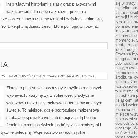
się w pracy 
inspirującymi historiami z trasy oraz praktycznymi
nie tylko na
wskazówkami dla osób na każdym poziomie
także sposó
emocji i bud
 czy dopiero stawiasz pierwsze kroki w świecie kolarstwa,
tym lepiej r
ProfiBike.pl znajdziesz treści, które pomogą Ci rozwijać
pominąć emo
książka potr
zmiany albo
momencie. S
stratę, repo
ludzi i esej
Czytanie byw
czego sami n
zdolność lit
JA
najgłębszyc
technologicz
SZKOCJA
2025
MOŻLIWOŚĆ KOMENTOWANIA
ZOSTAŁA WYŁĄCZONA
środku tej c
I
szuka też m
TUNEZJA
wartościowe 
Zlotoloto.pl to serwis stworzony z myślą o rodzinnych
w kulturze, 
wyprawach, który łączy w sobie idee, praktyczne
przestrzeni 
książkom, a
wskazówki oraz opisy ciekawych kierunków na całym
chodzi wyłąc
rozmowę o lit
świecie. To miejsce, gdzie podróżujące małżeństwa
miejscu w ży
szukające sprawdzonych informacji znajdą bogate
tylko wiedzi
dowiedzieć s
źródło inspiracji po świecie podróży z najmłodszymi i
dlaczego. Wa
stycznie polecamy Województwo świętokrzyskie i
dziś wiele f
formą odpoc