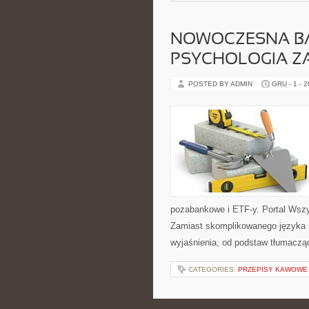
NOWOCZESNA B
PSYCHOLOGIA Z
POSTED BY ADMIN
GRU - 1 - 
pozabankowe i ETF-y. Portal Wszy
Zamiast skomplikowanego języka 
wyjaśnienia, od podstaw tłumacząc
CATEGORIES:
PRZEPISY KAWOWE