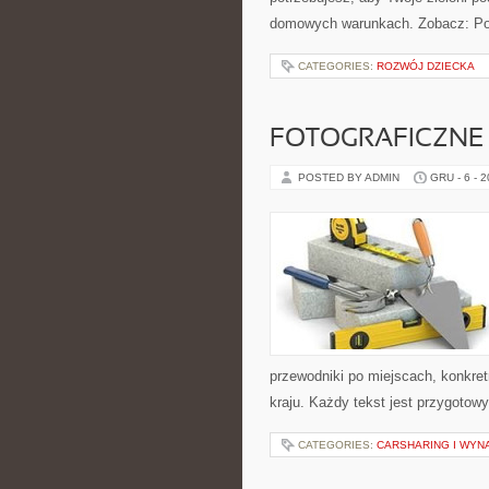
domowych warunkach. Zobacz: Pora
CATEGORIES:
ROZWÓJ DZIECKA
FOTOGRAFICZNE 
POSTED BY ADMIN
GRU - 6 - 
przewodniki po miejscach, konkret
kraju. Każdy tekst jest przygotow
CATEGORIES:
CARSHARING I WYN