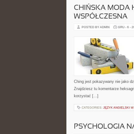
CHIŃSKA MODA H
WSPÓŁCZESNA
POSTED BY ADMIN
GRU - 6 - 
Ching jest pokazywany nie jako dz
Znajdziesz tu komentarze heksagr
korzystać […]
CATEGORIES:
JĘZYK ANGIELSKI W
PSYCHOLOGIA N