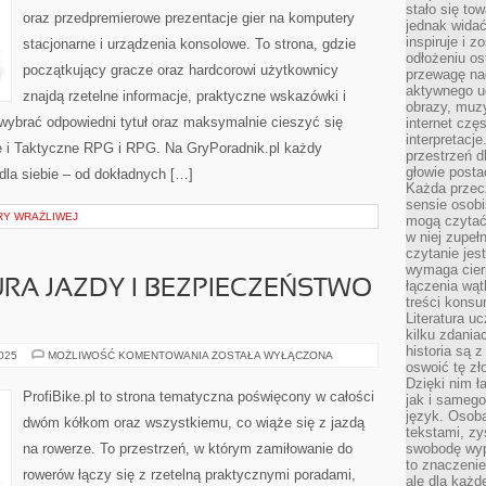
stało się t
oraz przedpremierowe prezentacje gier na komputery
jednak widać
inspiruje i z
stacjonarne i urządzenia konsolowe. To strona, gdzie
odłożeniu os
początkujący gracze oraz hardcorowi użytkownicy
przewagę na
aktywnego ud
znajdą rzetelne informacje, praktyczne wskazówki i
obrazy, muz
wybrać odpowiedni tytuł oraz maksymalnie cieszyć się
internet cz
interpretacj
e i Taktyczne RPG i RPG. Na GryPoradnik.pl każdy
przestrzeń d
głowie posta
 dla siebie – od dokładnych […]
Każda przecz
sensie osob
RY WRAŻLIWEJ
mogą czytać
w niej zupeł
czytanie jes
wymaga cierp
URA JAZDY I BEZPIECZEŃSTWO
łączenia wą
treści kons
Literatura u
kilku zdania
historia są 
ETYKIETA
2025
MOŻLIWOŚĆ KOMENTOWANIA
ZOSTAŁA WYŁĄCZONA
oswoić tę zł
I
KULTURA
Dzięki nim ł
JAZDY
ProfiBike.pl to strona tematyczna poświęcony w całości
jak i samego
I
BEZPIECZEŃSTWO
język. Osoba
dwóm kółkom oraz wszystkiemu, co wiąże się z jazdą
NA
tekstami, zy
ROWERZE
na rowerze. To przestrzeń, w którym zamiłowanie do
swobodę wyp
to znaczenie
rowerów łączy się z rzetelną praktycznymi poradami,
ale dla każ