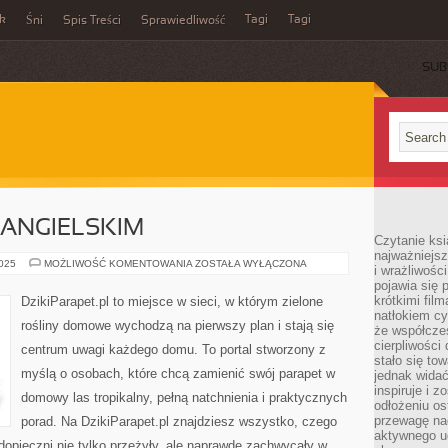
ek
Tagi
Tagi
Śni
Spis Treści
Sprawiedliwość
SUB
 ANGIELSKIM
Czytanie ksi
najważniejsz
OGRÓD
2025
MOŻLIWOŚĆ KOMENTOWANIA
ZOSTAŁA WYŁĄCZONA
i wrażliwośc
W
pojawia się 
STYLU
ANGIELSKIM
krótkimi fil
DzikiParapet.pl to miejsce w sieci, w którym zielone
natłokiem cy
rośliny domowe wychodzą na pierwszy plan i stają się
że współcze
cierpliwości
centrum uwagi każdego domu. To portal stworzony z
stało się t
myślą o osobach, które chcą zamienić swój parapet w
jednak widać
inspiruje i z
domowy las tropikalny, pełną natchnienia i praktycznych
odłożeniu os
przewagę na
porad. Na DzikiParapet.pl znajdziesz wszystko, czego
aktywnego ud
odopieczni nie tylko przeżyły, ale naprawdę zachwycały w