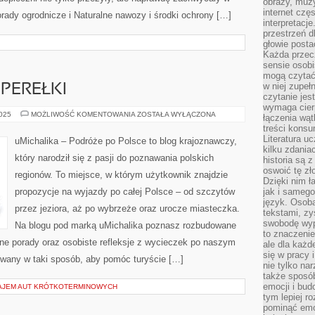
obrazy, muz
internet cz
dy ogrodnicze i Naturalne nawozy i środki ochrony […]
interpretacj
przestrzeń d
głowie posta
Każda przecz
sensie osob
mogą czytać
w niej zupeł
PEREŁKI
czytanie jes
wymaga cierp
FOTOGRAFICZNE
2025
MOŻLIWOŚĆ KOMENTOWANIA
ZOSTAŁA WYŁĄCZONA
łączenia wą
PEREŁKI
treści kons
Literatura u
uMichalika – Podróże po Polsce to blog krajoznawczy,
kilku zdania
który narodził się z pasji do poznawania polskich
historia są 
oswoić tę zł
regionów. To miejsce, w którym użytkownik znajdzie
Dzięki nim ł
propozycje na wyjazdy po całej Polsce – od szczytów
jak i samego
język. Osoba
przez jeziora, aż po wybrzeże oraz urocze miasteczka.
tekstami, zy
swobodę wyp
Na blogu pod marką uMichalika poznasz rozbudowane
to znaczenie
ne porady oraz osobiste refleksje z wycieczek po naszym
ale dla każ
się w pracy 
ywany w taki sposób, aby pomóc turyście […]
nie tylko na
także sposó
emocji i bud
AJEM AUT KRÓTKOTERMINOWYCH
tym lepiej r
pominąć emo