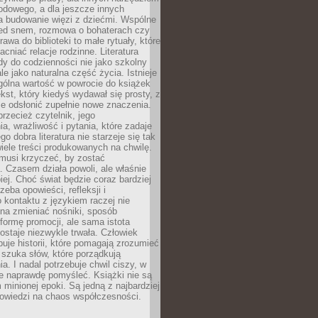
odowego, a dla jeszcze innych
 budowanie więzi z dziećmi. Wspólne
zed snem, rozmowa o bohaterach czy
awa do biblioteki to małe rytuały, które
acniać relacje rodzinne. Literatura
y do codzienności nie jako szkolny
le jako naturalna część życia. Istnieje
gólna wartość w powrocie do książek
ekst, który kiedyś wydawał się prosty, z
 odsłonić zupełnie nowe znaczenia.
przecież czytelnik, jego
a, wrażliwość i pytania, które zadaje
go dobra literatura nie starzeje się tak
iele treści produkowanych na chwilę.
musi krzyczeć, by zostać
 Czasem działa powoli, ale właśnie
biej. Choć świat będzie coraz bardziej
zeba opowieści, refleksji i
 kontaktu z językiem raczej nie
na zmieniać nośniki, sposób
i formę promocji, ale sama istota
ostaje niezwykle trwała. Człowiek
buje historii, które pomagają zrozumieć
 szuka słów, które porządkują
a. I nadal potrzebuje chwil ciszy, w
e naprawdę pomyśleć. Książki nie są
m minionej epoki. Są jedną z najbardziej
powiedzi na chaos współczesności.