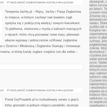
obowiązek, a
PSYCHOLOGIA
2025
MOŻLIWOŚĆ KOMENTOWANIA
ZOSTAŁA WYŁĄCZONA
także szcze
NA
MORZU
po latach. T
Tempesta-Jachty.pl – Rejsy, Jachty i Pasja Żeglarstwa
czasem może
Zmienia się 
to miejsce, w którym zachwyt nad światem żagli
doświadczeni
spotyka się z praktyczną wiedzą i nowymi kierunkami.
światu. Dlate
szybko jak w
To platforma, stworzona z myślą o ludziach marzących
Książka nie 
zapamiętana.
o rejsach, które chcą poznawać nowe trasy, planować
przez to głę
własne wyprawy i jednocześnie szlifować żeglarskie
cyfrowy, potr
pogłębionego
 z Dziećmi i Młodzieżą i Żeglarskie Startupy i Innowacje.
zniknie. Moż
marina, w której każdy żeglarz znajdzie coś dla siebie –
dystrybucji 
czytania poz
nadal potrze
życie. Nadal
doświadczeni
których moż
więc relikte
ludzkich od
Czytanie ksi
najważniejsz
i wrażliwośc
RTS
2025
MOŻLIWOŚĆ KOMENTOWANIA
ZOSTAŁA WYŁĄCZONA
pojawia się 
krótkimi fil
natłokiem cy
Portal GryPoradnik.pl to rozbudowany serwis o grach,
że współcze
który gromadzi w jednym miejscu poradniki, recenzje
cierpliwości