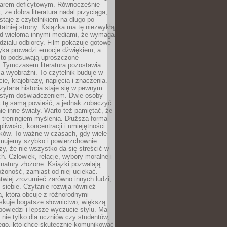
owarem deficytowym. Równocześnie
, że dobra literatura nadal przyciąga,
ostaje z czytelnikiem na długo po
tatniej strony. Książka ma tę niezwykłą
d wieloma innymi mediami, że wymaga
ziału odbiorcy. Film pokazuje gotowe
yka prowadzi emocje dźwiękiem, a
ęsto podsuwają uproszczone
e. Tymczasem literatura pozostawia
la wyobraźni. To czytelnik buduje w
cie, krajobrazy, napięcia i znaczenia.
ytana historia staje się w pewnym
istym doświadczeniem. Dwie osoby
 tę samą powieść, a jednak zobaczyć
nie inne światy. Warto też pamiętać, że
t treningiem myślenia. Dłuższa forma
liwości, koncentracji i umiejętności
tków. To ważne w czasach, gdy wiele
umujemy szybko i powierzchownie.
czy, że nie wszystko da się streścić w
ch. Człowiek, relacje, wybory moralne i
z natury złożone. Książki pozwalają
ożoność, zamiast od niej uciekać.
atwiej zrozumieć zarówno innych ludzi,
 siebie. Czytanie rozwija również
, która obcuje z różnorodnymi
skuje bogatsze słownictwo, większą
owiedzi i lepsze wyczucie stylu. Ma
 nie tylko dla uczniów czy studentów,
dego, kto chce skutecznie komunikować