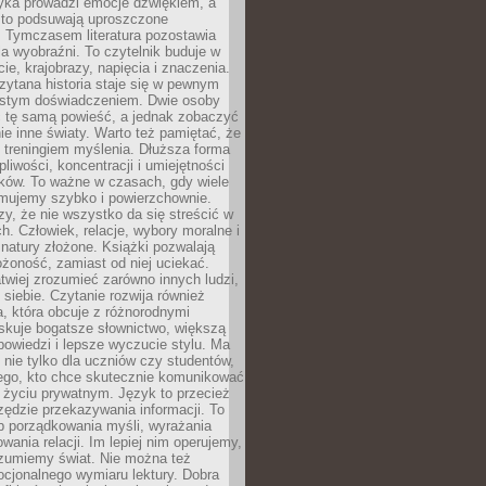
yka prowadzi emocje dźwiękiem, a
ęsto podsuwają uproszczone
e. Tymczasem literatura pozostawia
la wyobraźni. To czytelnik buduje w
cie, krajobrazy, napięcia i znaczenia.
ytana historia staje się w pewnym
istym doświadczeniem. Dwie osoby
 tę samą powieść, a jednak zobaczyć
nie inne światy. Warto też pamiętać, że
t treningiem myślenia. Dłuższa forma
liwości, koncentracji i umiejętności
tków. To ważne w czasach, gdy wiele
umujemy szybko i powierzchownie.
czy, że nie wszystko da się streścić w
ch. Człowiek, relacje, wybory moralne i
z natury złożone. Książki pozwalają
ożoność, zamiast od niej uciekać.
atwiej zrozumieć zarówno innych ludzi,
 siebie. Czytanie rozwija również
, która obcuje z różnorodnymi
skuje bogatsze słownictwo, większą
owiedzi i lepsze wyczucie stylu. Ma
 nie tylko dla uczniów czy studentów,
dego, kto chce skutecznie komunikować
i życiu prywatnym. Język to przecież
rzędzie przekazywania informacji. To
b porządkowania myśli, wyrażania
owania relacji. Im lepiej nim operujemy,
ozumiemy świat. Nie można też
cjonalnego wymiaru lektury. Dobra