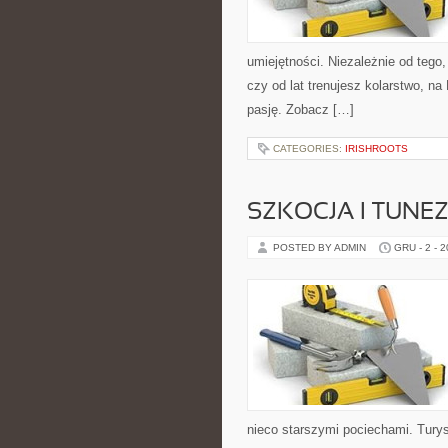
umiejętności. Niezależnie od tego,
czy od lat trenujesz kolarstwo, na 
pasję. Zobacz […]
CATEGORIES:
IRISHROOTS
SZKOCJA I TUNEZ
POSTED BY ADMIN
GRU - 2 - 
nieco starszymi pociechami. Tury