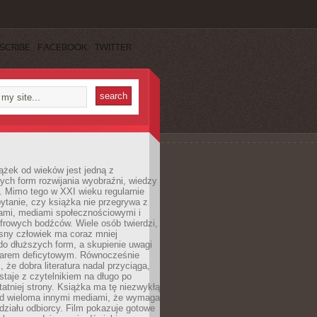
SCRIBE
FACEBOOK
TWITTER
ążek od wieków jest jedną z
ych form rozwijania wyobraźni, wiedzy
i. Mimo tego w XXI wieku regularnie
pytanie, czy książka nie przegrywa z
mami, mediami społecznościowymi i
frowych bodźców. Wiele osób twierdzi,
sny człowiek ma coraz mniej
 do dłuższych form, a skupienie uwagi
owarem deficytowym. Równocześnie
, że dobra literatura nadal przyciąga,
ostaje z czytelnikiem na długo po
tatniej strony. Książka ma tę niezwykłą
d wieloma innymi mediami, że wymaga
ziału odbiorcy. Film pokazuje gotowe