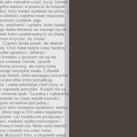
le jako naturalna część życia. Istnieje
gólna wartość w powrocie do książek
ekst, który kiedyś wydawał się prosty, z
 odsłonić zupełnie nowe znaczenia.
przecież czytelnik, jego
a, wrażliwość i pytania, które zadaje
go dobra literatura nie starzeje się tak
iele treści produkowanych na chwilę.
musi krzyczeć, by zostać
 Czasem działa powoli, ale właśnie
biej. Choć świat będzie coraz bardziej
zeba opowieści, refleksji i
 kontaktu z językiem raczej nie
na zmieniać nośniki, sposób
i formę promocji, ale sama istota
ostaje niezwykle trwała. Człowiek
buje historii, które pomagają zrozumieć
 szuka słów, które porządkują
a. I nadal potrzebuje chwil ciszy, w
e naprawdę pomyśleć. Książki nie są
m minionej epoki. Są jedną z najbardziej
powiedzi na chaos współczesności.
ążek od wieków jest jedną z
ych form rozwijania wyobraźni, wiedzy
i. Mimo tego w XXI wieku regularnie
pytanie, czy książka nie przegrywa z
mami, mediami społecznościowymi i
frowych bodźców. Wiele osób twierdzi,
sny człowiek ma coraz mniej
 do dłuższych form, a skupienie uwagi