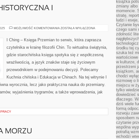
książka potr
zmiany albo
ISTORYCZNA I
momencie. S
stratę, repo
ludzi i esej
Czytanie byw
CHIŃSKA
2025
MOŻLIWOŚĆ KOMENTOWANIA
ZOSTAŁA WYŁĄCZONA
czego sami n
MODA
zdolność lit
HISTORYCZNA
I
najgłębszyc
I Ching – Księga Przemian to serwis, która zaprasza
WSPÓŁCZESNA
technologicz
czytelnika w krainę filozofii Chin. To wirtualna świątynia,
środku tej c
szuka też m
gdzie starochińska księga spotyka się z współczesną
wartościowe 
w kulturze, 
wrażliwością, a język znaków staje się życiowym
przestrzeni 
przewodnikiem w podejmowaniu decyzji. Polecamy
książkom, a
chodzi wyłąc
Kuchnia chińska i Edukacja w Chinach. Na tej witrynie I
rozmowę o lit
iwna wyrocznia, lecz jako praktyczna nauka do przemiany.
miejscu w ży
tylko wiedzi
amów, wyjaśnienia trygramów, a także wprowadzenia, jak
dowiedzieć s
dlaczego. Wa
dziś wiele f
formą odpoc
 PRACY
rozwoju zaw
sposobem na
czytanie pr
wspólna wypr
A MORZU
potrafią wzm
wchodzi wted