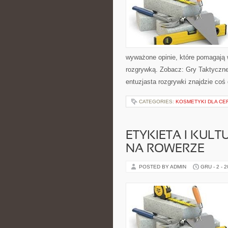
wyważone opinie, które pomagają 
rozgrywką. Zobacz: Gry Taktyczn
entuzjasta rozgrywki znajdzie coś
CATEGORIES:
KOSMETYKI DLA CE
ETYKIETA I KULT
NA ROWERZE
POSTED BY ADMIN
GRU - 2 - 