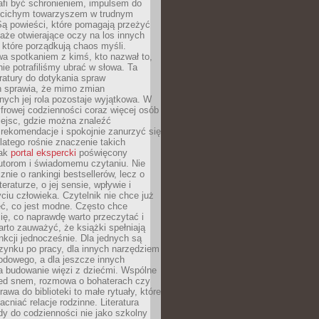
afi być schronieniem, impulsem do
 cichym towarzyszem w trudnym
ą powieści, które pomagają przeżyć
rtaże otwierające oczy na los innych
e, które porządkują chaos myśli.
a spotkaniem z kimś, kto nazwał to,
ie potrafiliśmy ubrać w słowa. Ta
eratury do dotykania spraw
h sprawia, że mimo zmian
nych jej rola pozostaje wyjątkowa. W
yfrowej codzienności coraz więcej osób
iejsc, gdzie można znaleźć
rekomendacje i spokojnie zanurzyć się
dlatego rośnie znaczenie takich
jak
portal ekspercki
poświęcony
utorom i świadomemu czytaniu. Nie
znie o rankingi bestsellerów, lecz o
eraturze, o jej sensie, wpływie i
ciu człowieka. Czytelnik nie chce już
eć, co jest modne. Często chce
ię, co naprawdę warto przeczytać i
rto zauważyć, że książki spełniają
unkcji jednocześnie. Dla jednych są
zynku po pracy, dla innych narzędziem
odowego, a dla jeszcze innych
 budowanie więzi z dziećmi. Wspólne
zed snem, rozmowa o bohaterach czy
awa do biblioteki to małe rytuały, które
acniać relacje rodzinne. Literatura
y do codzienności nie jako szkolny