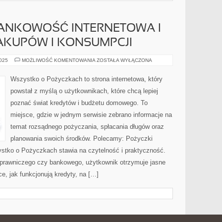
ANKOWOŚĆ INTERNETOWA I
AKUPÓW I KONSUMPCJI
NOWOCZESNA
2025
MOŻLIWOŚĆ KOMENTOWANIA
ZOSTAŁA WYŁĄCZONA
BANKOWOŚĆ
INTERNETOWA
I
Wszystko o Pożyczkach to strona internetowa, który
PSYCHOLOGIA
ZAKUPÓW
powstał z myślą o użytkownikach, które chcą lepiej
I
KONSUMPCJI
poznać świat kredytów i budżetu domowego. To
miejsce, gdzie w jednym serwisie zebrano informacje na
temat rozsądnego pożyczania, spłacania długów oraz
planowania swoich środków. Polecamy: Pożyczki
stko o Pożyczkach stawia na czytelność i praktyczność.
prawniczego czy bankowego, użytkownik otrzymuje jasne
e, jak funkcjonują kredyty, na […]