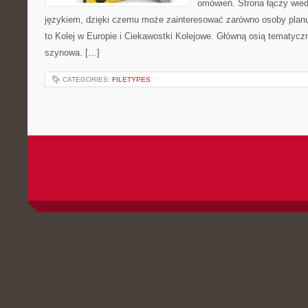
omówień. Strona łączy wied
językiem, dzięki czemu może zainteresować zarówno osoby planuj
to Kolej w Europie i Ciekawostki Kolejowe. Główną osią tematycz
szynowa. […]
CATEGORIES:
FILETYPES