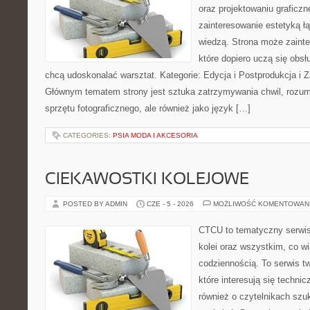
oraz projektowaniu graficzn
zainteresowanie estetyką ł
wiedzą. Strona może zaint
które dopiero uczą się obsłu
chcą udoskonalać warsztat. Kategorie: Edycja i Postprodukcja i Z
Głównym tematem strony jest sztuka zatrzymywania chwil, rozumi
sprzętu fotograficznego, ale również jako język […]
CATEGORIES:
PSIA MODA I AKCESORIA
CIEKAWOSTKI KOLEJOWE
POSTED BY ADMIN
CZE - 5 - 2026
MOŻLIWOŚĆ KOMENTOWAN
CTCU to tematyczny serwis,
kolei oraz wszystkim, co wi
codziennością. To serwis t
które interesują się technic
również o czytelnikach szu