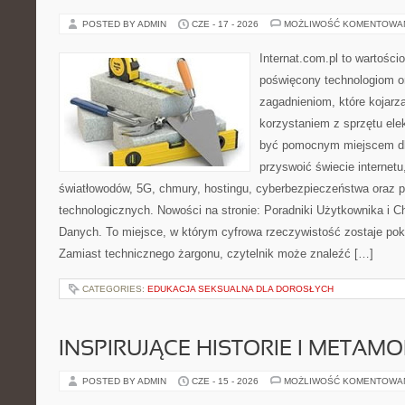
POSTED BY ADMIN
CZE - 17 - 2026
MOŻLIWOŚĆ KOMENTOWA
Internat.com.pl to wartośc
poświęcony technologiom o
zagadnieniom, które kojarz
korzystaniem z sprzętu ele
być pomocnym miejscem dl
przyswoić świecie internet
światłowodów, 5G, chmury, hostingu, cyberbezpieczeństwa oraz 
technologicznych. Nowości na stronie: Poradniki Użytkownika i 
Danych. To miejsce, w którym cyfrowa rzeczywistość zostaje po
Zamiast technicznego żargonu, czytelnik może znaleźć […]
CATEGORIES:
EDUKACJA SEKSUALNA DLA DOROSŁYCH
INSPIRUJĄCE HISTORIE I METAM
POSTED BY ADMIN
CZE - 15 - 2026
MOŻLIWOŚĆ KOMENTOWA