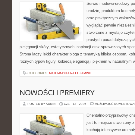
Serwis modowo-urodowy poś
urodzie, produktom kosmet
oraz praktycznym wskazówk
wyglądać pewnie niezależnie
stworzone z myślą o czytel
prostych porad dotyczących
pielęgnacji skóry, estetycznych inspiracji oraz sprawdzonych sp
Strona łączy lekki charakter bloga z tematyką bliską osobom, któr
różnych typów figury, kobiecą elegancją i pięknem w naturalnym 
CATEGORIES:
MATEMATYKA NA EGZAMINIE
NOWOŚCI I PREMIERY
POSTED BY ADMIN
CZE - 13 - 2026
MOŻLIWOŚĆ KOMENTOWA
Orientalno-przyprawowy char
jest to miejsce stworzony 
kochają intensywne aromaty