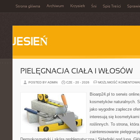
Archiwum
Krzysiek
Strona główna
Śni
Spis Treści
Sprawi
JESIEŃ
PIELĘGNACJA CIAŁA I WŁOSÓW
POSTED BY ADMIN
CZE - 20 - 2026
MOŻLIWOŚĆ KOMENTOWA
Bioarp24.pl to serwis online
kosmetyków naturalnych. S
jako wygodne zaplecze ofer
interesują się kosmetykami
roślinnych. To strona, któr
zainteresowanie pielęgnacj
Dermokosmetyki i skóra problematyczna i Składniki pod lupą. G