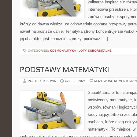
kulinarne inspiracje z różny
internetowa przestrzeń, kt
zarówno osoby eksperymentu
którzy od dawna wiedzą, że odpowiednio dobrane przyprawy potraf
nawet najprostsze danie. Tematyka strony koncentruje się wokół 
jej charakter jest znacznie szerszy, ponieważ […]
CATEGORIES:
KOSMONAUTYKA I LOTY SUBORBITALNE
PODSTAWY MATEMATYKI
POSTED BY ADMIN
CZE - 9 - 2026
MOŻLIWOŚĆ KOMENTOWAN
SuperMatma.pl to inspirując
poświęcony matematyce, któ
wzorów, równań i logicznyc
fascynujący. Strona został
osobach, które chcą odkry
matematyki. To miejsce, w 
ciekawostek może znaleźć inspiracje dotyczące zarówno podstaw