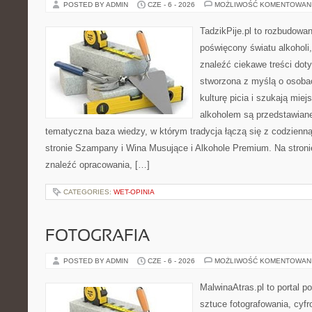
POSTED BY ADMIN
CZE - 6 - 2026
MOŻLIWOŚĆ KOMENTOWAN
TadzikPije.pl to rozbudowa
poświęcony światu alkoholi
znaleźć ciekawe treści dot
stworzona z myślą o osoba
kulturę picia i szukają mie
alkoholem są przedstawian
tematyczna baza wiedzy, w którym tradycja łączą się z codzienn
stronie Szampany i Wina Musujące i Alkohole Premium. Na stroni
znaleźć opracowania, […]
CATEGORIES:
WET-OPINIA
FOTOGRAFIA
POSTED BY ADMIN
CZE - 6 - 2026
MOŻLIWOŚĆ KOMENTOWAN
MalwinaAtras.pl to portal 
sztuce fotografowania, cyf