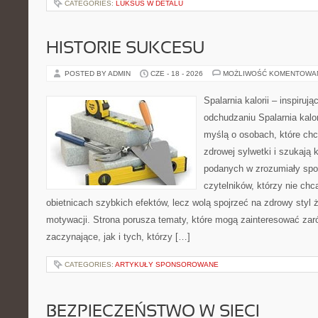
CATEGORIES:
LUKSUS W DETALU
HISTORIE SUKCESU
POSTED BY ADMIN
CZE - 18 - 2026
MOŻLIWOŚĆ KOMENTOWA
Spalarnia kalorii – inspiruj
odchudzaniu Spalarnia kalor
myślą o osobach, które chc
zdrowej sylwetki i szukają 
podanych w zrozumiały spos
czytelników, którzy nie chc
obietnicach szybkich efektów, lecz wolą spojrzeć na zdrowy styl 
motywacji. Strona porusza tematy, które mogą zainteresować zar
zaczynające, jak i tych, którzy […]
CATEGORIES:
ARTYKUŁY SPONSOROWANE
BEZPIECZEŃSTWO W SIECI