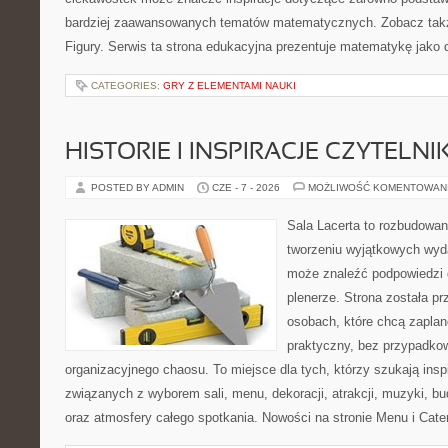
bardziej zaawansowanych tematów matematycznych. Zobacz takż
Figury. Serwis ta strona edukacyjna prezentuje matematykę jako d
CATEGORIES:
GRY Z ELEMENTAMI NAUKI
HISTORIE I INSPIRACJE CZYTELN
POSTED BY ADMIN
CZE - 7 - 2026
MOŻLIWOŚĆ KOMENTOWAN
Sala Lacerta to rozbudowan
tworzeniu wyjątkowych wyda
może znaleźć podpowiedzi 
plenerze. Strona została p
osobach, które chcą zapla
praktyczny, bez przypadkow
organizacyjnego chaosu. To miejsce dla tych, którzy szukają ins
związanych z wyborem sali, menu, dekoracji, atrakcji, muzyki, b
oraz atmosfery całego spotkania. Nowości na stronie Menu i Cater