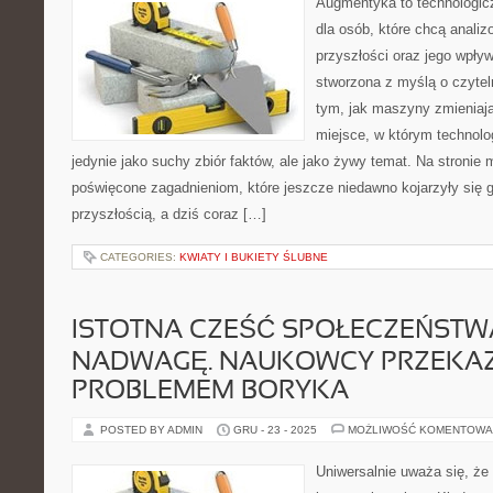
Augmentyka to technologicz
dla osób, które chcą analiz
przyszłości oraz jego wpływ
stworzona z myślą o czyteln
tym, jak maszyny zmieniaj
miejsce, w którym technolog
jedynie jako suchy zbiór faktów, ale jako żywy temat. Na stronie
poświęcone zagadnieniom, które jeszcze niedawno kojarzyły się g
przyszłością, a dziś coraz […]
CATEGORIES:
KWIATY I BUKIETY ŚLUBNE
ISTOTNA CZEŚĆ SPOŁECZEŃSTW
NADWAGĘ. NAUKOWCY PRZEKAZU
PROBLEMEM BORYKA
POSTED BY ADMIN
GRU - 23 - 2025
MOŻLIWOŚĆ KOMENTOWA
Uniwersalnie uważa się, że 