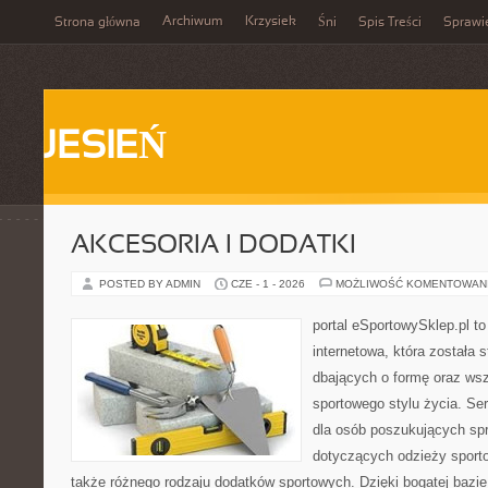
Archiwum
Krzysiek
Strona główna
Śni
Spis Treści
Sprawi
JESIEŃ
AKCESORIA I DODATKI
POSTED BY ADMIN
CZE - 1 - 2026
MOŻLIWOŚĆ KOMENTOWAN
portal eSportowySklep.pl t
internetowa, która została
dbających o formę oraz wsz
sportowego stylu życia. Ser
dla osób poszukujących sp
dotyczących odzieży sporto
także różnego rodzaju dodatków sportowych. Dzięki bogatej bazie