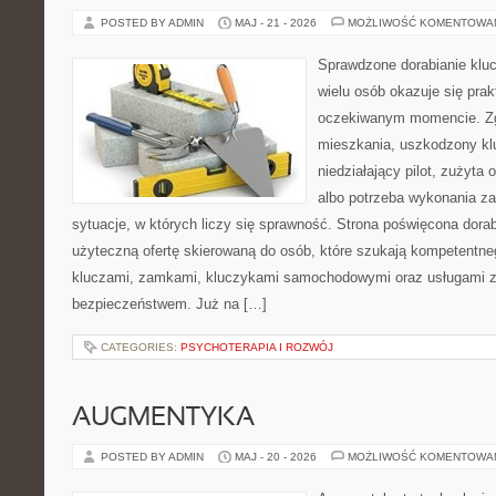
POSTED BY ADMIN
MAJ - 21 - 2026
MOŻLIWOŚĆ KOMENTOWA
Sprawdzone dorabianie klucz
wielu osób okazuje się pra
oczekiwanym momencie. Zg
mieszkania, uszkodzony k
niedziałający pilot, zużyt
albo potrzeba wykonania z
sytuacje, w których liczy się sprawność. Strona poświęcona dorab
użyteczną ofertę skierowaną do osób, które szukają kompetentne
kluczami, zamkami, kluczykami samochodowymi oraz usługami 
bezpieczeństwem. Już na […]
CATEGORIES:
PSYCHOTERAPIA I ROZWÓJ
AUGMENTYKA
POSTED BY ADMIN
MAJ - 20 - 2026
MOŻLIWOŚĆ KOMENTOWA