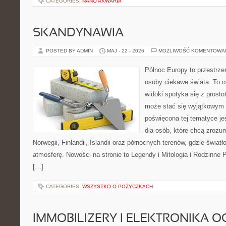
CATEGORIES:
NANO AKWARIA
SKANDYNAWIA
POSTED BY ADMIN
MAJ - 22 - 2026
MOŻLIWOŚĆ KOMENTOWA
Północ Europy to przestrze
osoby ciekawe świata. To o
widoki spotyka się z prost
może stać się wyjątkowym
poświęcona tej tematyce j
dla osób, które chcą zrozum
Norwegii, Finlandii, Islandii oraz północnych terenów, gdzie świat
atmosferę. Nowości na stronie to Legendy i Mitologia i Rodzinne P
[…]
CATEGORIES:
WSZYSTKO O POŻYCZKACH
IMMOBILIZERY I ELEKTRONIKA 