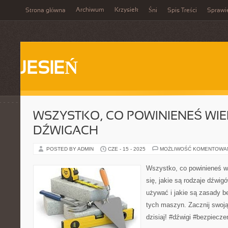
Archiwum
Krzysiek
Strona główna
Śni
Spis Treści
Sprawi
JESIEŃ
WSZYSTKO, CO POWINIENEŚ WIE
DŹWIGACH
POSTED BY ADMIN
CZE - 15 - 2025
MOŻLIWOŚĆ KOMENTOWA
Wszystko, co powinieneś w
się, jakie są rodzaje dźwi
używać i jakie są zasady b
tych maszyn. Zacznij swoją
dzisiaj! #dźwigi #bezpiec