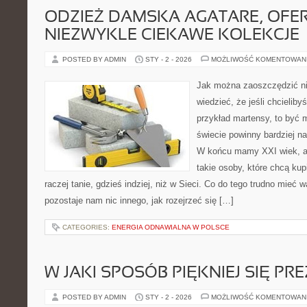
ODZIEŻ DAMSKA AGATARE, OFE
NIEZWYKLE CIEKAWE KOLEKCJE
POSTED BY ADMIN
STY - 2 - 2026
MOŻLIWOŚĆ KOMENTOWAN
Jak można zaoszczędzić ni
wiedzieć, że jeśli chcieliby
przykład martensy, to być 
świecie powinny bardziej n
W końcu mamy XXI wiek, a
takie osoby, które chcą kup
raczej tanie, gdzieś indziej, niż w Sieci. Co do tego trudno mieć 
pozostaje nam nic innego, jak rozejrzeć się […]
CATEGORIES:
ENERGIA ODNAWIALNA W POLSCE
W JAKI SPOSÓB PIĘKNIEJ SIĘ P
POSTED BY ADMIN
STY - 2 - 2026
MOŻLIWOŚĆ KOMENTOWAN