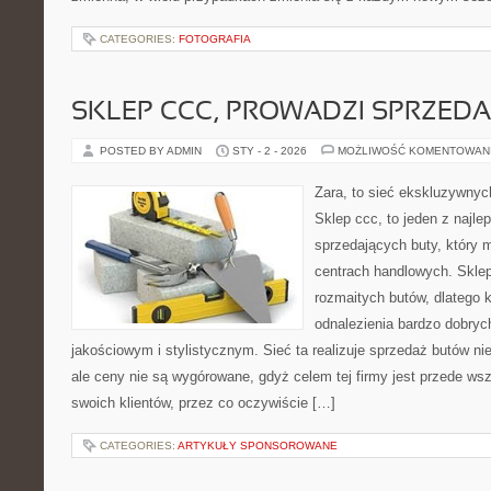
CATEGORIES:
FOTOGRAFIA
SKLEP CCC, PROWADZI SPRZED
POSTED BY ADMIN
STY - 2 - 2026
MOŻLIWOŚĆ KOMENTOWAN
Zara, to sieć ekskluzywny
Sklep ccc, to jeden z najl
sprzedających buty, który 
centrach handlowych. Sklep
rozmaitych butów, dlatego
odnalezienia bardzo dobry
jakościowym i stylistycznym. Sieć ta realizuje sprzedaż butów ni
ale ceny nie są wygórowane, gdyż celem tej firmy jest przede wsz
swoich klientów, przez co oczywiście […]
CATEGORIES:
ARTYKUŁY SPONSOROWANE