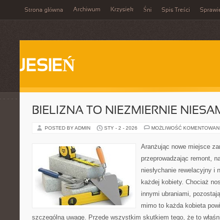
Archiwum
Krzysiek
Strona główna
Śni
Spis Treści
Sprawi
JESIEŃ
BIELIZNA TO NIEZMIERNIE NIES
POSTED BY ADMIN
STY - 2 - 2026
MOŻLIWOŚĆ KOMENTOWAN
Aranżując nowe miejsce za
przeprowadzając remont, na
niesłychanie rewelacyjny i 
każdej kobiety. Chociaż no
innymi ubraniami, pozostaj
mimo to każda kobieta powi
szczególną uwagę. Przede wszystkim skutkiem tego, że to właśni