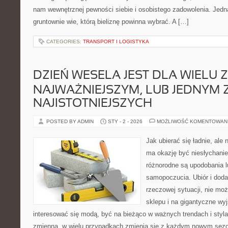
nam wewnętrznej pewności siebie i osobistego zadowolenia. Jedn
gruntownie wie, którą bieliznę powinna wybrać. A […]
CATEGORIES:
TRANSPORT I LOGISTYKA
DZIEŃ WESELA JEST DLA WIELU 
NAJWAŻNIEJSZYM, LUB JEDNYM 
NAJISTOTNIEJSZYCH
POSTED BY ADMIN
STY - 2 - 2026
MOŻLIWOŚĆ KOMENTOWAN
Jak ubierać się ładnie, ale 
ma okazję być niesłychanie 
różnorodne są upodobania l
samopoczucia. Ubiór i doda
rzeczowej sytuacji, nie mo
sklepu i na gigantyczne wyj
interesować się modą, być na bieżąco w ważnych trendach i styla
zmienna, w wielu przypadkach zmienia się z każdym nowym sez