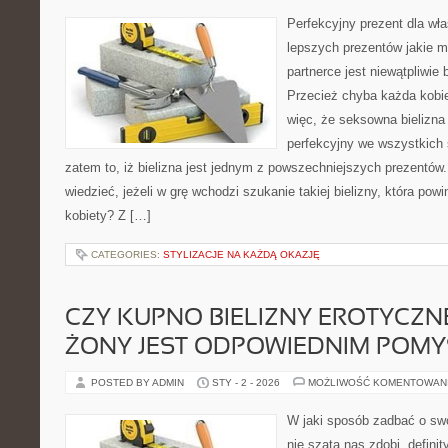
Perfekcyjny prezent dla wł
lepszych prezentów jakie m
partnerce jest niewątpliwie
Przecież chyba każda kobiet
więc, że seksowna bielizna 
perfekcyjny we wszystkich 
zatem to, iż bielizna jest jednym z powszechniejszych prezentów
wiedzieć, jeżeli w grę wchodzi szukanie takiej bielizny, która pow
kobiety? Z […]
CATEGORIES:
STYLIZACJE NA KAŻDĄ OKAZJĘ
CZY KUPNO BIELIZNY EROTYCZNE
ŻONY JEST ODPOWIEDNIM POM
POSTED BY ADMIN
STY - 2 - 2026
MOŻLIWOŚĆ KOMENTOWAN
W jaki sposób zadbać o swó
nie szata nas zdobi, defini