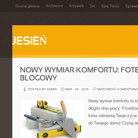
Archiwum
Krzysiek
Strona główna
Śni
Spis Treści
Sprawi
JESIEŃ
NOWY WYMIAR KOMFORTU: FOTE
BLOGOWY
POSTED BY ADMIN
MAR - 28 - 2025
MOŻLIWOŚĆ KOMENTOWA
Nowy wymiar komfortu to to
długim dniu pracy. Przedsta
które odmienią Twoje życie
do Twojego domu! Czytaj wi