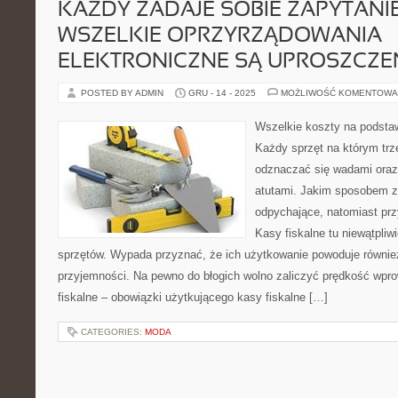
KAŻDY ZADAJE SOBIE ZAPYTANI
WSZELKIE OPRZYRZĄDOWANIA
ELEKTRONICZNE SĄ UPROSZCZE
POSTED BY ADMIN
GRU - 14 - 2025
MOŻLIWOŚĆ KOMENTOWA
Wszelkie koszty na podsta
Każdy sprzęt na którym tr
odznaczać się wadami oraz
atutami. Jakim sposobem z
odpychające, natomiast przy
Kasy fiskalne tu niewątpliw
sprzętów. Wypada przyznać, że ich użytkowanie powoduje również 
przyjemności. Na pewno do błogich wolno zaliczyć prędkość wpr
fiskalne – obowiązki użytkującego kasy fiskalne […]
CATEGORIES:
MODA