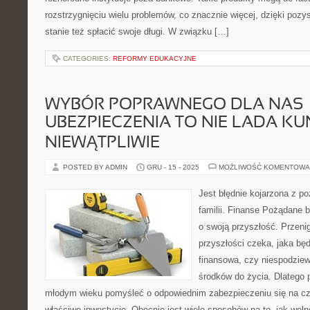
rozstrzygnięciu wielu problemów, co znacznie więcej, dzięki poz
stanie też spłacić swoje długi. W związku […]
CATEGORIES:
REFORMY EDUKACYJNE
WYBÓR POPRAWNEGO DLA NAS
UBEZPIECZENIA TO NIE LADA KU
NIEWĄTPLIWIE
POSTED BY ADMIN
GRU - 15 - 2025
MOŻLIWOŚĆ KOMENTOWA
Jest błędnie kojarzona z po
familii. Finanse Pożądane 
o swoją przyszłość. Przeni
przyszłości czeka, jaka bę
finansowa, czy niespodziew
środków do życia. Dlatego 
młodym wieku pomyśleć o odpowiednim zabezpieczeniu się na cz
właściwe inwestycje. Obecnie jest wiele sposobów na to, jak wol