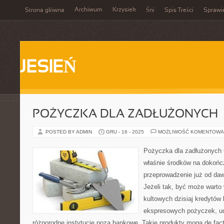
Archiwum
Krzysiek
Strona główna
Śni
Spis Treści
Sprawi
JESIEŃ
POŻYCZKA DLA ZADŁUŻONYCH
POSTED BY ADMIN
GRU - 16 - 2025
MOŻLIWOŚĆ KOMENTOWA
Pożyczka dla zadłużonych 
właśnie środków na dokoń
przeprowadzenie już od da
Jeżeli tak, być może warto
kultowych dzisiaj kredytów 
ekspresowych pożyczek, u
różnorodne instytucje poza bankowe. Takie produkty mogą de fa