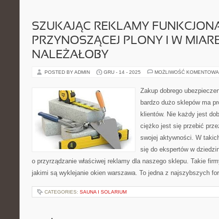
SZUKAJĄC REKLAMY FUNKCJONA
PRZYNOSZĄCEJ PLONY I W MIARĘ
NALEŻAŁOBY
POSTED BY ADMIN
GRU - 14 - 2025
MOŻLIWOŚĆ KOMENTOWA
Zakup dobrego ubezpiecze
bardzo dużo sklepów ma p
klientów. Nie każdy jest d
ciężko jest się przebić prz
swojej aktywności. W takic
się do ekspertów w dziedzin
o przyrządzanie właściwej reklamy dla naszego sklepu. Takie firm
jakimi są wyklejanie okien warszawa. To jedna z najszybszych fo
CATEGORIES:
SAUNA I SOLARIUM