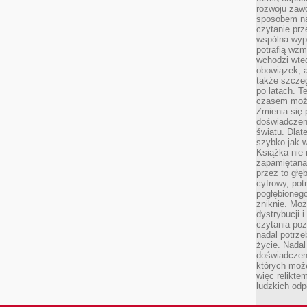
rozwoju zaw
sposobem na
czytanie pr
wspólna wypr
potrafią wzm
wchodzi wted
obowiązek, a
także szcze
po latach. T
czasem może
Zmienia się 
doświadczeni
światu. Dlate
szybko jak w
Książka nie 
zapamiętana.
przez to głę
cyfrowy, potr
pogłębionego
zniknie. Moż
dystrybucji 
czytania poz
nadal potrze
życie. Nadal
doświadczeni
których moż
więc relikte
ludzkich od