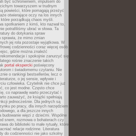
afi być schronieniem, impulsem do
 cichym towarzyszem w trudnym
ą powieści, które pomagają przeżyć
rtaże otwierające oczy na los innych
e, które porządkują chaos myśli.
a spotkaniem z kimś, kto nazwał to,
ie potrafiliśmy ubrać w słowa. Ta
eratury do dotykania spraw
h sprawia, że mimo zmian
nych jej rola pozostaje wyjątkowa. W
yfrowej codzienności coraz więcej osób
iejsc, gdzie można znaleźć
rekomendacje i spokojnie zanurzyć się
dlatego rośnie znaczenie takich
jak
portal ekspercki
poświęcony
utorom i świadomemu czytaniu. Nie
znie o rankingi bestsellerów, lecz o
eraturze, o jej sensie, wpływie i
ciu człowieka. Czytelnik nie chce już
eć, co jest modne. Często chce
ię, co naprawdę warto przeczytać i
rto zauważyć, że książki spełniają
unkcji jednocześnie. Dla jednych są
zynku po pracy, dla innych narzędziem
odowego, a dla jeszcze innych
 budowanie więzi z dziećmi. Wspólne
zed snem, rozmowa o bohaterach czy
awa do biblioteki to małe rytuały, które
acniać relacje rodzinne. Literatura
y do codzienności nie jako szkolny