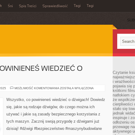
ek
Tagi
Tagi
Śni
Spis Treści
Sprawiedliwość
SUB
OWINIENEŚ WIEDZIEĆ O
Czytanie ksi
najważniejsz
i wrażliwośc
pojawia się 
WSZYSTKO,
 2025
MOŻLIWOŚĆ KOMENTOWANIA
ZOSTAŁA WYŁĄCZONA
krótkimi fil
CO
POWINIENEŚ
natłokiem cy
WIEDZIEĆ
Wszystko, co powinieneś wiedzieć o dźwigach! Dowiedz
że współcze
O
cierpliwości
DŹWIGACH
się, jakie są rodzaje dźwigów, do czego można ich
stało się t
jednak widać
używać i jakie są zasady bezpiecznego korzystania z
inspiruje i z
tych maszyn. Zacznij swoją przygodę z dźwigami już
odłożeniu os
przewagę na
dzisiaj! #dźwigi #bezpieczeństwo #maszynybudowlane
aktywnego ud