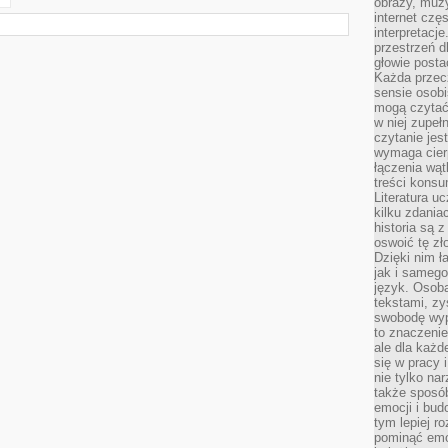
obrazy, muz
internet cz
interpretacj
przestrzeń d
głowie posta
Każda przecz
sensie osob
mogą czytać
w niej zupeł
czytanie jes
wymaga cierp
łączenia wą
treści kons
Literatura u
kilku zdania
historia są 
oswoić tę zł
Dzięki nim ł
jak i samego
język. Osoba
tekstami, zy
swobodę wyp
to znaczenie
ale dla każ
się w pracy 
nie tylko na
także sposó
emocji i bud
tym lepiej r
pominąć emo