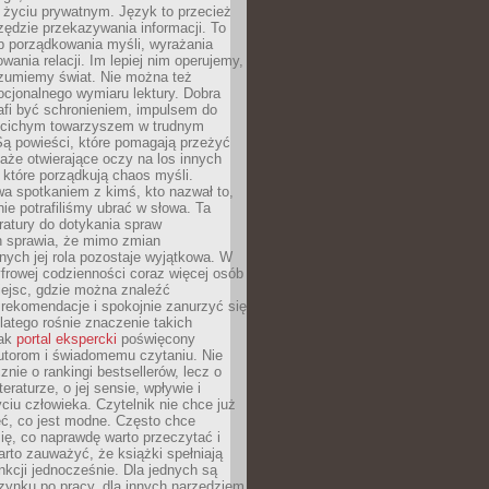
i życiu prywatnym. Język to przecież
rzędzie przekazywania informacji. To
b porządkowania myśli, wyrażania
owania relacji. Im lepiej nim operujemy,
ozumiemy świat. Nie można też
cjonalnego wymiaru lektury. Dobra
afi być schronieniem, impulsem do
 cichym towarzyszem w trudnym
ą powieści, które pomagają przeżyć
rtaże otwierające oczy na los innych
e, które porządkują chaos myśli.
a spotkaniem z kimś, kto nazwał to,
ie potrafiliśmy ubrać w słowa. Ta
eratury do dotykania spraw
h sprawia, że mimo zmian
nych jej rola pozostaje wyjątkowa. W
yfrowej codzienności coraz więcej osób
iejsc, gdzie można znaleźć
rekomendacje i spokojnie zanurzyć się
dlatego rośnie znaczenie takich
jak
portal ekspercki
poświęcony
utorom i świadomemu czytaniu. Nie
znie o rankingi bestsellerów, lecz o
eraturze, o jej sensie, wpływie i
ciu człowieka. Czytelnik nie chce już
eć, co jest modne. Często chce
ię, co naprawdę warto przeczytać i
rto zauważyć, że książki spełniają
unkcji jednocześnie. Dla jednych są
zynku po pracy, dla innych narzędziem