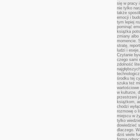
się w pracy 
nie tylko na
także sposó
emocji i bud
tym lepiej r
pominąć emo
książka potr
zmiany albo
momencie. S
stratę, repo
ludzi i esej
Czytanie byw
czego sami n
zdolność lit
najgłębszyc
technologicz
środku tej c
szuka też m
wartościowe 
w kulturze, 
przestrzeni 
książkom, a
chodzi wyłąc
rozmowę o lit
miejscu w ży
tylko wiedzi
dowiedzieć s
dlaczego. Wa
dziś wiele f
formą odpoc