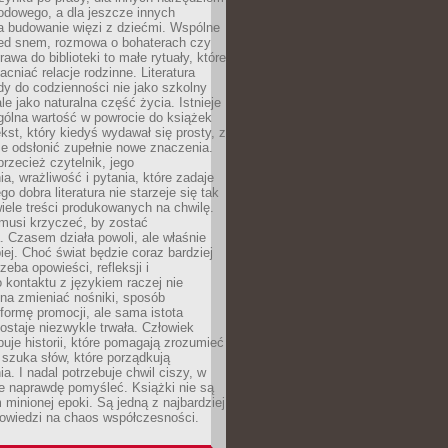
odowego, a dla jeszcze innych
 budowanie więzi z dziećmi. Wspólne
zed snem, rozmowa o bohaterach czy
awa do biblioteki to małe rytuały, które
acniać relacje rodzinne. Literatura
y do codzienności nie jako szkolny
le jako naturalna część życia. Istnieje
gólna wartość w powrocie do książek
ekst, który kiedyś wydawał się prosty, z
 odsłonić zupełnie nowe znaczenia.
przecież czytelnik, jego
a, wrażliwość i pytania, które zadaje
go dobra literatura nie starzeje się tak
iele treści produkowanych na chwilę.
musi krzyczeć, by zostać
 Czasem działa powoli, ale właśnie
biej. Choć świat będzie coraz bardziej
zeba opowieści, refleksji i
 kontaktu z językiem raczej nie
na zmieniać nośniki, sposób
i formę promocji, ale sama istota
ostaje niezwykle trwała. Człowiek
buje historii, które pomagają zrozumieć
 szuka słów, które porządkują
a. I nadal potrzebuje chwil ciszy, w
e naprawdę pomyśleć. Książki nie są
m minionej epoki. Są jedną z najbardziej
powiedzi na chaos współczesności.