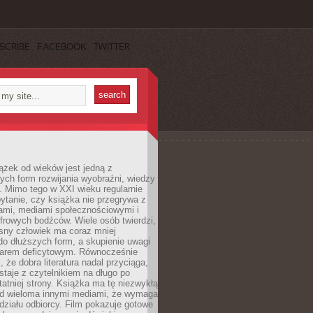
SCRIBE
FACEBOOK
TWITTER
ążek od wieków jest jedną z
ych form rozwijania wyobraźni, wiedzy
i. Mimo tego w XXI wieku regularnie
pytanie, czy książka nie przegrywa z
mami, mediami społecznościowymi i
frowych bodźców. Wiele osób twierdzi,
sny człowiek ma coraz mniej
 do dłuższych form, a skupienie uwagi
owarem deficytowym. Równocześnie
, że dobra literatura nadal przyciąga,
ostaje z czytelnikiem na długo po
tatniej strony. Książka ma tę niezwykłą
d wieloma innymi mediami, że wymaga
ziału odbiorcy. Film pokazuje gotowe