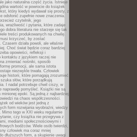
le jako naturalna część życia. Istnieje
gólna wartość w powrocie do książek
ekst, który kiedyś wydawał się prosty, z
 odsłonić zupełnie nowe znaczenia.
przecież czytelnik, jego
a, wrażliwość i pytania, które zadaje
go dobra literatura nie starzeje się tak
iele treści produkowanych na chwilę.
musi krzyczeć, by zostać
 Czasem działa powoli, ale właśnie
biej. Choć świat będzie coraz bardziej
zeba opowieści, refleksji i
 kontaktu z językiem raczej nie
na zmieniać nośniki, sposób
i formę promocji, ale sama istota
ostaje niezwykle trwała. Człowiek
buje historii, które pomagają zrozumieć
 szuka słów, które porządkują
a. I nadal potrzebuje chwil ciszy, w
e naprawdę pomyśleć. Książki nie są
m minionej epoki. Są jedną z najbardziej
powiedzi na chaos współczesności.
ążek od wieków jest jedną z
ych form rozwijania wyobraźni, wiedzy
i. Mimo tego w XXI wieku regularnie
pytanie, czy książka nie przegrywa z
mami, mediami społecznościowymi i
frowych bodźców. Wiele osób twierdzi,
sny człowiek ma coraz mniej
 do dłuższych form, a skupienie uwagi