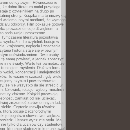
owarem deficytowym. Równocześnie
, że dobra literatura nadal przyciąga,
ostaje z czytelnikiem na długo po
tatniej strony. Książka ma tę niezwykłą
d wieloma innymi mediami, że wymaga
ziału odbiorcy. Film pokazuje gotowe
yka prowadzi emocje dźwiękiem, a
ęsto podsuwają uproszczone
e. Tymczasem literatura pozostawia
la wyobraźni. To czytelnik buduje w
cie, krajobrazy, napięcia i znaczenia.
ytana historia staje się w pewnym
istym doświadczeniem. Dwie osoby
 tę samą powieść, a jednak zobaczyć
nie inne światy. Warto też pamiętać, że
t treningiem myślenia. Dłuższa forma
liwości, koncentracji i umiejętności
tków. To ważne w czasach, gdy wiele
umujemy szybko i powierzchownie.
czy, że nie wszystko da się streścić w
ch. Człowiek, relacje, wybory moralne i
z natury złożone. Książki pozwalają
ożoność, zamiast od niej uciekać.
atwiej zrozumieć zarówno innych ludzi,
 siebie. Czytanie rozwija również
, która obcuje z różnorodnymi
skuje bogatsze słownictwo, większą
owiedzi i lepsze wyczucie stylu. Ma
 nie tylko dla uczniów czy studentów,
dego, kto chce skutecznie komunikować