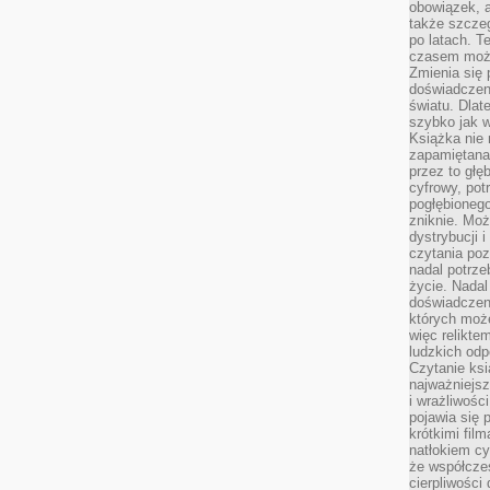
obowiązek, a
także szcze
po latach. T
czasem może
Zmienia się 
doświadczeni
światu. Dlate
szybko jak w
Książka nie 
zapamiętana.
przez to głę
cyfrowy, potr
pogłębionego
zniknie. Moż
dystrybucji 
czytania poz
nadal potrze
życie. Nadal
doświadczeni
których moż
więc relikte
ludzkich od
Czytanie ksi
najważniejsz
i wrażliwośc
pojawia się 
krótkimi fil
natłokiem cy
że współcze
cierpliwości