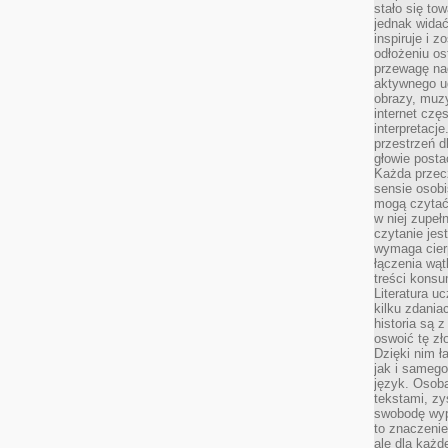
stało się t
jednak widać
inspiruje i z
odłożeniu os
przewagę na
aktywnego ud
obrazy, muz
internet cz
interpretacj
przestrzeń d
głowie posta
Każda przecz
sensie osob
mogą czytać
w niej zupeł
czytanie jes
wymaga cierp
łączenia wą
treści kons
Literatura u
kilku zdania
historia są 
oswoić tę zł
Dzięki nim ł
jak i samego
język. Osoba
tekstami, zy
swobodę wyp
to znaczenie
ale dla każ