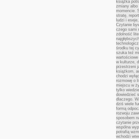
książka potr
zmiany albo
momencie. S
stratę, repo
ludzi i esej
Czytanie byw
czego sami n
zdolność lit
najgłębszyc
technologicz
środku tej c
szuka też m
wartościowe 
w kulturze, 
przestrzeni 
książkom, a
chodzi wyłąc
rozmowę o lit
miejscu w ży
tylko wiedzi
dowiedzieć s
dlaczego. Wa
dziś wiele f
formą odpoc
rozwoju zaw
sposobem na
czytanie pr
wspólna wypr
potrafią wzm
wchodzi wted