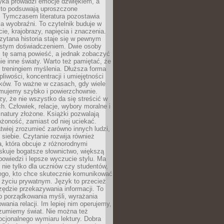
yka prowadzi emocje dźwiękiem, a
ęsto podsuwają uproszczone
e. Tymczasem literatura pozostawia
la wyobraźni. To czytelnik buduje w
cie, krajobrazy, napięcia i znaczenia.
ytana historia staje się w pewnym
istym doświadczeniem. Dwie osoby
 tę samą powieść, a jednak zobaczyć
nie inne światy. Warto też pamiętać, że
t treningiem myślenia. Dłuższa forma
liwości, koncentracji i umiejętności
tków. To ważne w czasach, gdy wiele
umujemy szybko i powierzchownie.
czy, że nie wszystko da się streścić w
ch. Człowiek, relacje, wybory moralne i
z natury złożone. Książki pozwalają
ożoność, zamiast od niej uciekać.
atwiej zrozumieć zarówno innych ludzi,
 siebie. Czytanie rozwija również
, która obcuje z różnorodnymi
skuje bogatsze słownictwo, większą
owiedzi i lepsze wyczucie stylu. Ma
 nie tylko dla uczniów czy studentów,
dego, kto chce skutecznie komunikować
i życiu prywatnym. Język to przecież
rzędzie przekazywania informacji. To
b porządkowania myśli, wyrażania
owania relacji. Im lepiej nim operujemy,
ozumiemy świat. Nie można też
cjonalnego wymiaru lektury. Dobra