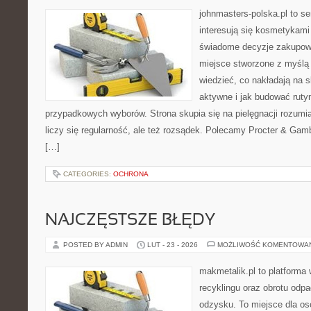
johnmasters-polska.pl to se
interesują się kosmetykami
świadome decyzje zakupowe
miejsce stworzone z myślą o
wiedzieć, co nakładają na s
aktywne i jak budować ruty
przypadkowych wyborów. Strona skupia się na pielęgnacji rozumia
liczy się regularność, ale też rozsądek. Polecamy Procter & Gam
[…]
CATEGORIES:
OCHRONA
NAJCZĘSTSZE BŁĘDY
POSTED BY ADMIN
LUT - 23 - 2026
MOŻLIWOŚĆ KOMENTOWA
makmetalik.pl to platforma
recyklingu oraz obrotu odp
odzysku. To miejsce dla osób