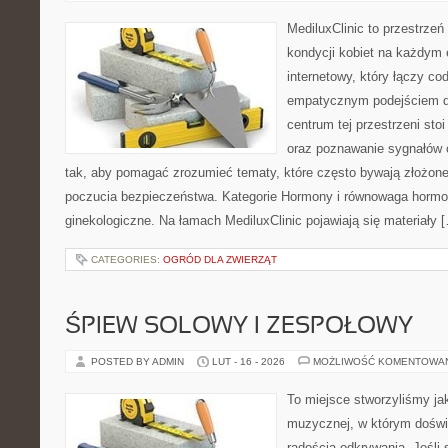
MediluxClinic to przestrzeń
kondycji kobiet na każdym e
internetowy, który łączy c
empatycznym podejściem d
centrum tej przestrzeni sto
oraz poznawanie sygnałów 
tak, aby pomagać zrozumieć tematy, które często bywają złożone
poczucia bezpieczeństwa. Kategorie Hormony i równowaga hormo
ginekologiczne. Na łamach MediluxClinic pojawiają się materiały 
CATEGORIES:
OGRÓD DLA ZWIERZĄT
ŚPIEW SOLOWY I ZESPOŁOWY
POSTED BY ADMIN
LUT - 16 - 2026
MOŻLIWOŚĆ KOMENTOWA
To miejsce stworzyliśmy ja
muzycznej, w którym doświ
radością odkrywania. Jeśli