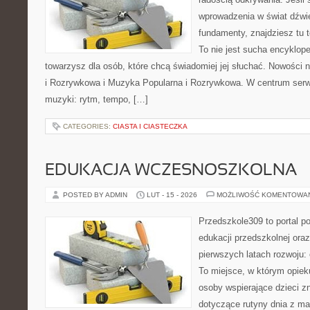
wprowadzenia w świat dźwi
fundamenty, znajdziesz tu 
To nie jest sucha encyklope
towarzysz dla osób, które chcą świadomiej jej słuchać. Nowości 
i Rozrywkowa i Muzyka Popularna i Rozrywkowa. W centrum serwi
muzyki: rytm, tempo, […]
CATEGORIES:
CIASTA I CIASTECZKA
EDUKACJA WCZESNOSZKOLNA
POSTED BY ADMIN
LUT - 15 - 2026
MOŻLIWOŚĆ KOMENTOWA
Przedszkole309 to portal p
edukacji przedszkolnej ora
pierwszych latach rozwoju:
To miejsce, w którym opie
osoby wspierające dzieci z
dotyczące rutyny dnia z ma