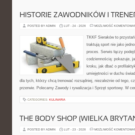
HISTORIE ZAWODNIKÓW I TREN
POSTED BY ADMIN
LUT - 24 - 2026
MOŻLIWOŚĆ KOMENTOWA
TKKF Sieraków to przystań i
traktują sport nie jako jedn
proces. Serwis łączy podej
codziennością: pokazuje, j
kroku, jak dbać o profilakty
umiejętności w duchu świad
dla tych, którzy chcą trenować rozsądniej, niezależnie od tego, c
przerwie. Polecamy Zawody i rywalizacja i Sprzęt sportowy. W ce
CATEGORIES:
KULINARIA
THE BODY SHOP (WIELKA BRYTAN
POSTED BY ADMIN
LUT - 23 - 2026
MOŻLIWOŚĆ KOMENTOWA