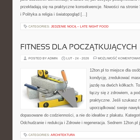
przekładają się na praktyczne konsekwencje. Nowości na stronie
i Polityka a religia i światopogląd […]
CATEGORIES:
JEDZENIE NOCĄ – LATE NIGHT FOOD
FITNESS DLA POCZĄTKUJĄCYCH
POSTED BY ADMIN
LUT - 24 - 2026
MOŻLIWOŚĆ KOMENTOWA
12ton.pl to miejsce dla os
kondycję, zredukować masę 
jazdę na dwóch kółkach. To
łączy się z zdrowiem, a pod
praktyczne. Jeśli szukasz 
uporządkować swoje nawyki, 
dopasowane do codzienności, a nie do ideałów z plakatu. Kategor
Odchudzanie i redukcja i Zdrowie i regeneracja. Sednem 12ton.pl 
CATEGORIES:
ARCHITEKTURA