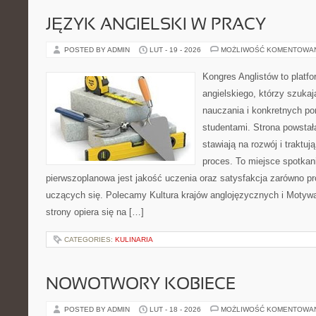
JĘZYK ANGIELSKI W PRACY
POSTED BY ADMIN
LUT - 19 - 2026
MOŻLIWOŚĆ KOMENTOWA
Kongres Anglistów to platf
angielskiego, którzy szuk
nauczania i konkretnych p
studentami. Strona powstał
stawiają na rozwój i traktu
proces. To miejsce spotkania
pierwszoplanowa jest jakość uczenia oraz satysfakcja zarówno pr
uczących się. Polecamy Kultura krajów anglojęzycznych i Motywacj
strony opiera się na […]
CATEGORIES:
KULINARIA
NOWOTWORY KOBIECE
POSTED BY ADMIN
LUT - 18 - 2026
MOŻLIWOŚĆ KOMENTOWA