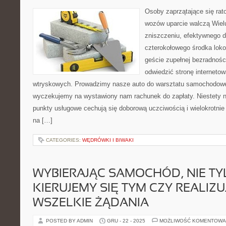
Osoby zaprzątające się ra
wozów uparcie walczą Wielu
zniszczeniu, efektywnego dz
czterokołowego środka lokom
geście zupełnej bezradnośc
odwiedzić stronę internet
wtryskowych. Prowadzimy nasze auto do warsztatu samochodowe
wyczekujemy na wystawiony nam rachunek do zapłaty. Niestety ni
punkty usługowe cechują się doborową uczciwością i wielokrotnie 
na […]
CATEGORIES:
WĘDRÓWKI I BIWAKI
WYBIERAJĄC SAMOCHÓD, NIE T
KIERUJEMY SIĘ TYM CZY REALIZU
WSZELKIE ŻĄDANIA
POSTED BY ADMIN
GRU - 22 - 2025
MOŻLIWOŚĆ KOMENTOWA