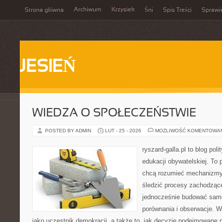
Archiwum
Krzysiek
Strona główna
Śni
Spis Treści
Sprawi
JESIEŃ
WIEDZA O SPOŁECZEŃSTWIE
POSTED BY ADMIN
LUT - 25 - 2026
MOŻLIWOŚĆ KOMENTOWA
ryszard-galla.pl to blog pol
edukacji obywatelskiej. To 
chcą rozumieć mechanizmy 
śledzić procesy zachodzące
jednocześnie budować samo
porównania i obserwacje. W
jako uczestnik demokracji, a także to, jak decyzje podejmowane