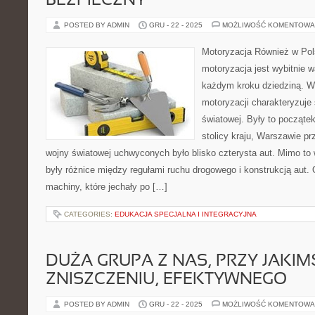
BEZPIECZNY
POSTED BY ADMIN
GRU - 22 - 2025
MOŻLIWOŚĆ KOMENTOWA
Motoryzacja Również w Pols
motoryzacja jest wybitnie 
każdym kroku dziedziną. W
motoryzacji charakteryzuje 
światowej. Były to począte
stolicy kraju, Warszawie p
wojny światowej uchwyconych było blisko czterysta aut. Mimo to
były różnice między regułami ruchu drogowego i konstrukcją aut.
machiny, które jechały po […]
CATEGORIES:
EDUKACJA SPECJALNA I INTEGRACYJNA
DUŻA GRUPA Z NAS, PRZY JAKIM
ZNISZCZENIU, EFEKTYWNEGO
POSTED BY ADMIN
GRU - 22 - 2025
MOŻLIWOŚĆ KOMENTOWA