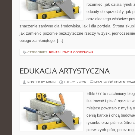
rozumieć, jak działa rynek
odpady do sprzedaży, jak p
oraz dlaczego właściwe po
znaczenie zarówno dla środowiska, jak i dla portfela. Strona skup
jak zamienić pozornie bezużyteczne rzeczy w zysk, jednocześni
obiegu zamkniętego. […]
CATEGORIES:
REHABILITACJA ODDECHOWA
EDUKACJA ARTYSTYCZNA
POSTED BY ADMIN
LUT - 21 - 2026
MOŻLIWOŚĆ KOMENTOWA
Elfiki777 to natchniony blo
ilustrować i pisać ręcznie 
miejsce powstało z myślą o 
cenią kartkę i chcą budowa
rysunku oraz piśmie. Stron
pierwszych prób, przez regu