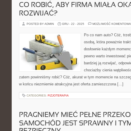
CO ROBIĆ, ABY FIRMA MIAŁA OKA
ROZWIJAĆ?
POSTED BY ADMIN
GRU - 22 - 2025
MOŻLIWOŚĆ KOMENTOWA
Po co nam auto? Cóż, trzeba
osobą, która poważnie trakt
dosłownie każdym momencie
pewno warto inwestować pie
bardziej ją rozwijać, odpowi
chociażby cienia wątpliwośc
zatem powinniśmy robić? Cóż, akurat w tym momencie na szczegó
w końcu niezmiernie atrakcyjna jest oferta zamieszczona […]
CATEGORIES:
FIZJOTERAPIA
PRAGNIEMY MIEĆ PEŁNE PRZEKO
SAMOCHÓD JEST SPRAWNY I TY