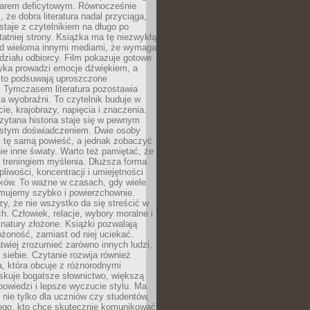
owarem deficytowym. Równocześnie
, że dobra literatura nadal przyciąga,
ostaje z czytelnikiem na długo po
tatniej strony. Książka ma tę niezwykłą
d wieloma innymi mediami, że wymaga
ziału odbiorcy. Film pokazuje gotowe
yka prowadzi emocje dźwiękiem, a
ęsto podsuwają uproszczone
e. Tymczasem literatura pozostawia
la wyobraźni. To czytelnik buduje w
cie, krajobrazy, napięcia i znaczenia.
ytana historia staje się w pewnym
istym doświadczeniem. Dwie osoby
 tę samą powieść, a jednak zobaczyć
nie inne światy. Warto też pamiętać, że
t treningiem myślenia. Dłuższa forma
liwości, koncentracji i umiejętności
tków. To ważne w czasach, gdy wiele
umujemy szybko i powierzchownie.
czy, że nie wszystko da się streścić w
ch. Człowiek, relacje, wybory moralne i
z natury złożone. Książki pozwalają
ożoność, zamiast od niej uciekać.
atwiej zrozumieć zarówno innych ludzi,
 siebie. Czytanie rozwija również
, która obcuje z różnorodnymi
skuje bogatsze słownictwo, większą
owiedzi i lepsze wyczucie stylu. Ma
 nie tylko dla uczniów czy studentów,
dego, kto chce skutecznie komunikować