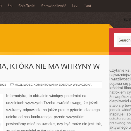
ek
Tagi
Tagi
Śni
Spis Treści
Sprawiedliwość
SUB
MA, KTÓRA NIE MA WITRYNY W
Czytanie ksi
najważniejsz
i wrażliwośc
pojawia się 
CO
 2025
MOŻLIWOŚĆ KOMENTOWANIA
ZOSTAŁA WYŁĄCZONA
krótkimi fil
TRACI
TA
natłokiem cy
FIRMA,
Informatyka, to aktualnie wiodący przedmiot na
że współcze
KTÓRA
NIE
cierpliwości
uczelniach wyższych Trzeba zwrócić uwagę, że jeżeli
MA
stało się t
WITRYNY
szukamy odpowiedzi na jakże proste pytanie: dlaczego
jednak widać
W
INTERNECIE?
inspiruje i z
ucieka od nas konkurencja, przede wszystkim
odłożeniu os
przewagę na
powinniśmy mieć na uwadze, czy być może nie jest tak,
aktywnego ud
że najzwyczajniej w świecie zbyt mocno