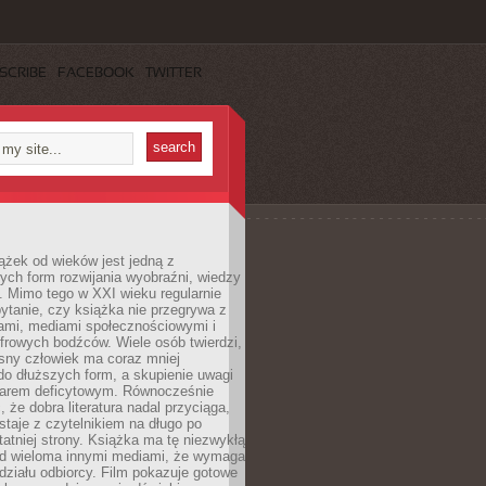
SCRIBE
FACEBOOK
TWITTER
ążek od wieków jest jedną z
ych form rozwijania wyobraźni, wiedzy
i. Mimo tego w XXI wieku regularnie
pytanie, czy książka nie przegrywa z
mami, mediami społecznościowymi i
frowych bodźców. Wiele osób twierdzi,
sny człowiek ma coraz mniej
 do dłuższych form, a skupienie uwagi
owarem deficytowym. Równocześnie
, że dobra literatura nadal przyciąga,
ostaje z czytelnikiem na długo po
tatniej strony. Książka ma tę niezwykłą
d wieloma innymi mediami, że wymaga
ziału odbiorcy. Film pokazuje gotowe