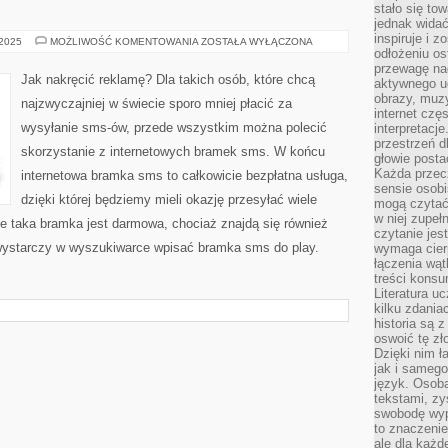
stało się t
jednak widać
inspiruje i z
JAK
 2025
MOŻLIWOŚĆ KOMENTOWANIA
ZOSTAŁA WYŁĄCZONA
REKLAMOWAĆ
odłożeniu os
WŁASNE
przewagę na
USŁUGI
Jak nakręcić reklamę? Dla takich osób, które chcą
aktywnego ud
NA
YOUTUBE?
obrazy, muz
najzwyczajniej w świecie sporo mniej płacić za
internet cz
wysyłanie sms-ów, przede wszystkim można polecić
interpretacj
przestrzeń d
skorzystanie z internetowych bramek sms. W końcu
głowie posta
Każda przecz
internetowa bramka sms to całkowicie bezpłatna usługa,
sensie osob
dzięki której będziemy mieli okazję przesyłać wiele
mogą czytać
w niej zupeł
e taka bramka jest darmowa, chociaż znajdą się również
czytanie jes
, wystarczy w wyszukiwarce wpisać bramka sms do play.
wymaga cierp
łączenia wą
treści kons
Literatura u
kilku zdania
historia są 
oswoić tę zł
Dzięki nim ł
jak i samego
język. Osoba
tekstami, zy
swobodę wyp
to znaczenie
ale dla każ