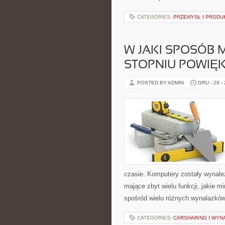
CATEGORIES:
PRZEMYSŁ I PRODU
W JAKI SPOSÓB
STOPNIU POWIĘ
POSTED BY ADMIN
GRU - 29 -
czasie. Komputery zostały wynalezi
mające zbyt wielu funkcji, jakie 
spośród wielu różnych wynalazków
CATEGORIES:
CARSHARING I WYN