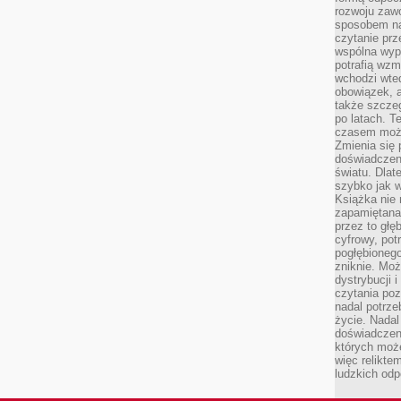
rozwoju zaw
sposobem na
czytanie pr
wspólna wypr
potrafią wzm
wchodzi wted
obowiązek, a
także szcze
po latach. T
czasem może
Zmienia się 
doświadczeni
światu. Dlate
szybko jak w
Książka nie 
zapamiętana.
przez to głę
cyfrowy, potr
pogłębionego
zniknie. Moż
dystrybucji 
czytania poz
nadal potrze
życie. Nadal
doświadczeni
których moż
więc relikte
ludzkich od