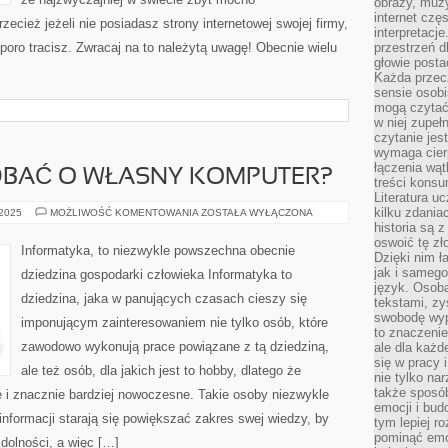
obrazy, muz
internet cz
ecież jeżeli nie posiadasz strony internetowej swojej firmy,
interpretacj
poro tracisz. Zwracaj na to należytą uwagę! Obecnie wielu
przestrzeń d
głowie posta
Każda przecz
sensie osob
mogą czytać
w niej zupeł
czytanie jes
wymaga cierp
łączenia wą
 DBAĆ O WŁASNY KOMPUTER?
treści kons
Literatura u
kilku zdania
W
 2025
MOŻLIWOŚĆ KOMENTOWANIA
ZOSTAŁA WYŁĄCZONA
JAKI
historia są 
SPOSÓB
oswoić tę zł
DBAĆ
Informatyka, to niezwykle powszechna obecnie
O
Dzięki nim ł
WŁASNY
jak i samego
dziedzina gospodarki człowieka Informatyka to
KOMPUTER?
język. Osoba
dziedzina, jaka w panujących czasach cieszy się
tekstami, zy
swobodę wyp
imponującym zainteresowaniem nie tylko osób, które
to znaczenie
zawodowo wykonują prace powiązane z tą dziedziną,
ale dla każ
się w pracy 
ale też osób, dla jakich jest to hobby, dlatego że
nie tylko na
także sposó
 i znacznie bardziej nowoczesne. Takie osoby niezwykle
emocji i bud
informacji starają się powiększać zakres swej wiedzy, by
tym lepiej r
pominąć emo
dolności, a więc […]