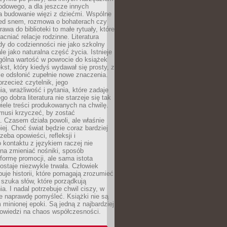
odowego, a dla jeszcze innych
 budowanie więzi z dziećmi. Wspólne
zed snem, rozmowa o bohaterach czy
awa do biblioteki to małe rytuały, które
acniać relacje rodzinne. Literatura
y do codzienności nie jako szkolny
le jako naturalna część życia. Istnieje
gólna wartość w powrocie do książek
ekst, który kiedyś wydawał się prosty, z
 odsłonić zupełnie nowe znaczenia.
przecież czytelnik, jego
a, wrażliwość i pytania, które zadaje
go dobra literatura nie starzeje się tak
iele treści produkowanych na chwilę.
musi krzyczeć, by zostać
 Czasem działa powoli, ale właśnie
biej. Choć świat będzie coraz bardziej
zeba opowieści, refleksji i
 kontaktu z językiem raczej nie
na zmieniać nośniki, sposób
i formę promocji, ale sama istota
ostaje niezwykle trwała. Człowiek
buje historii, które pomagają zrozumieć
 szuka słów, które porządkują
a. I nadal potrzebuje chwil ciszy, w
e naprawdę pomyśleć. Książki nie są
m minionej epoki. Są jedną z najbardziej
powiedzi na chaos współczesności.