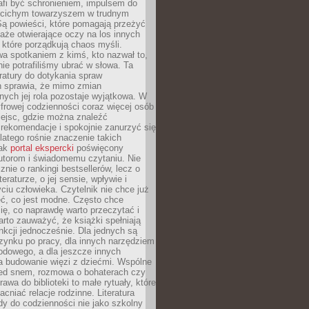
afi być schronieniem, impulsem do
 cichym towarzyszem w trudnym
ą powieści, które pomagają przeżyć
rtaże otwierające oczy na los innych
e, które porządkują chaos myśli.
a spotkaniem z kimś, kto nazwał to,
ie potrafiliśmy ubrać w słowa. Ta
eratury do dotykania spraw
h sprawia, że mimo zmian
nych jej rola pozostaje wyjątkowa. W
yfrowej codzienności coraz więcej osób
iejsc, gdzie można znaleźć
rekomendacje i spokojnie zanurzyć się
dlatego rośnie znaczenie takich
jak
portal ekspercki
poświęcony
utorom i świadomemu czytaniu. Nie
znie o rankingi bestsellerów, lecz o
eraturze, o jej sensie, wpływie i
ciu człowieka. Czytelnik nie chce już
eć, co jest modne. Często chce
ię, co naprawdę warto przeczytać i
rto zauważyć, że książki spełniają
unkcji jednocześnie. Dla jednych są
zynku po pracy, dla innych narzędziem
odowego, a dla jeszcze innych
 budowanie więzi z dziećmi. Wspólne
zed snem, rozmowa o bohaterach czy
awa do biblioteki to małe rytuały, które
acniać relacje rodzinne. Literatura
y do codzienności nie jako szkolny