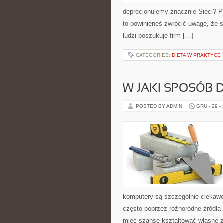
deprecjonujemy znacznie Sieci? Prz
to powinieneś zwrócić uwagę, że s
ludzi poszukuje firm […]
CATEGORIES:
DIETA W PRAKTYCE
W JAKI SPOSÓB
POSTED BY ADMIN
GRU - 29 -
komputery są szczególnie ciekawe
często poprzez różnorodne źródła 
mieć szansę kształtować własne z