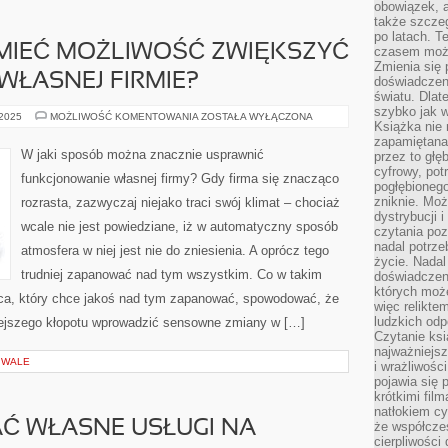
obowiązek, a
także szcze
po latach. T
 MIEĆ MOŻLIWOŚĆ ZWIĘKSZYĆ
czasem może
Zmienia się 
ŁASNEJ FIRMIE?
doświadczeni
światu. Dlate
szybko jak w
CO
 2025
MOŻLIWOŚĆ KOMENTOWANIA
ZOSTAŁA WYŁĄCZONA
Książka nie 
ZROBIĆ,
ABY
zapamiętana.
MIEĆ
W jaki sposób można znacznie usprawnić
przez to głę
MOŻLIWOŚĆ
cyfrowy, potr
ZWIĘKSZYĆ
funkcjonowanie własnej firmy? Gdy firma się znacząco
WYDAJNOŚĆ
pogłębionego
WE
zniknie. Moż
rozrasta, zazwyczaj niejako traci swój klimat – chociaż
WŁASNEJ
FIRMIE?
dystrybucji 
wcale nie jest powiedziane, iż w automatyczny sposób
czytania poz
nadal potrze
atmosfera w niej jest nie do zniesienia. A oprócz tego
życie. Nadal
trudniej zapanować nad tym wszystkim. Co w takim
doświadczeni
których moż
orca, który chce jakoś nad tym zapanować, spowodować, że
więc relikte
ludzkich od
iejszego kłopotu wprowadzić sensowne zmiany w […]
Czytanie ksi
najważniejsz
IWALE
i wrażliwośc
pojawia się 
krótkimi fil
natłokiem cy
Ć WŁASNE USŁUGI NA
że współcze
cierpliwości