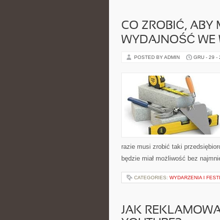
CO ZROBIĆ, ABY
WYDAJNOŚĆ WE W
POSTED BY ADMIN
GRU - 29 -
razie musi zrobić taki przedsiębi
będzie miał możliwość bez najmn
CATEGORIES:
WYDARZENIA I FEST
JAK REKLAMOWA