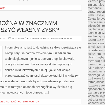
książka potr
zmiany albo
momencie. S
KCJA
stratę, repo
ludzi i esej
Czytanie byw
czego sami n
 MOŻNA W ZNACZNYM
zdolność lit
najgłębszyc
KSZYĆ WŁASNY ZYSK?
technologicz
środku tej c
W
 2025
MOŻLIWOŚĆ KOMENTOWANIA
ZOSTAŁA WYŁĄCZONA
szuka też m
JAKI
wartościowe 
SPOSÓB
MOŻNA
w kulturze, 
Informatyzacja, jest to dziedzina szybko rozwijająca się
W
przestrzeni 
ZNACZNYM
Komputery, są bardzo rozwiniętymi urządzeniami
książkom, a
STOPNIU
POWIĘKSZYĆ
chodzi wyłąc
technologicznymi, jakie w sporym stopniu ułatwiają
WŁASNY
rozmowę o lit
ZYSK?
pracę człowiekowi, bo zawierają dużo imponująco
miejscu w ży
tylko wiedzi
dobrze ukształtowanych funkcji, jakie pozwalają
dowiedzieć s
dlaczego. Wa
przeprowadzać czynności dużo dokładniej i w krótszym
dziś wiele f
one wiele lat temu, ale było to urządzenie proste i nie
formą odpoc
rozwoju zaw
mimo to w tamtych czasach szczególnie wyróżniało się
sposobem na
 technologicznych tego okresu. […]
czytanie pr
wspólna wypr
potrafią wzm
AJEM AUT KRÓTKOTERMINOWYCH
wchodzi wted