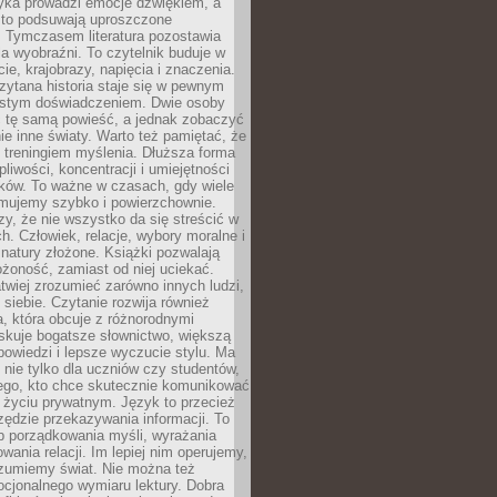
yka prowadzi emocje dźwiękiem, a
ęsto podsuwają uproszczone
e. Tymczasem literatura pozostawia
la wyobraźni. To czytelnik buduje w
cie, krajobrazy, napięcia i znaczenia.
ytana historia staje się w pewnym
istym doświadczeniem. Dwie osoby
 tę samą powieść, a jednak zobaczyć
nie inne światy. Warto też pamiętać, że
t treningiem myślenia. Dłuższa forma
liwości, koncentracji i umiejętności
tków. To ważne w czasach, gdy wiele
umujemy szybko i powierzchownie.
czy, że nie wszystko da się streścić w
ch. Człowiek, relacje, wybory moralne i
z natury złożone. Książki pozwalają
ożoność, zamiast od niej uciekać.
atwiej zrozumieć zarówno innych ludzi,
 siebie. Czytanie rozwija również
, która obcuje z różnorodnymi
skuje bogatsze słownictwo, większą
owiedzi i lepsze wyczucie stylu. Ma
 nie tylko dla uczniów czy studentów,
dego, kto chce skutecznie komunikować
i życiu prywatnym. Język to przecież
rzędzie przekazywania informacji. To
b porządkowania myśli, wyrażania
owania relacji. Im lepiej nim operujemy,
ozumiemy świat. Nie można też
cjonalnego wymiaru lektury. Dobra