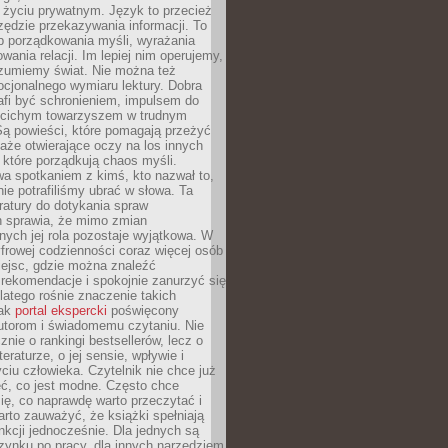
i życiu prywatnym. Język to przecież
rzędzie przekazywania informacji. To
b porządkowania myśli, wyrażania
owania relacji. Im lepiej nim operujemy,
ozumiemy świat. Nie można też
cjonalnego wymiaru lektury. Dobra
afi być schronieniem, impulsem do
 cichym towarzyszem w trudnym
ą powieści, które pomagają przeżyć
rtaże otwierające oczy na los innych
e, które porządkują chaos myśli.
a spotkaniem z kimś, kto nazwał to,
ie potrafiliśmy ubrać w słowa. Ta
eratury do dotykania spraw
h sprawia, że mimo zmian
nych jej rola pozostaje wyjątkowa. W
yfrowej codzienności coraz więcej osób
iejsc, gdzie można znaleźć
rekomendacje i spokojnie zanurzyć się
dlatego rośnie znaczenie takich
jak
portal ekspercki
poświęcony
utorom i świadomemu czytaniu. Nie
znie o rankingi bestsellerów, lecz o
eraturze, o jej sensie, wpływie i
ciu człowieka. Czytelnik nie chce już
eć, co jest modne. Często chce
ię, co naprawdę warto przeczytać i
rto zauważyć, że książki spełniają
unkcji jednocześnie. Dla jednych są
zynku po pracy, dla innych narzędziem