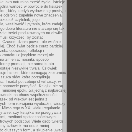
le jako naturalna część życia. Istnieje
gólna wartość w powrocie do książek
ekst, który kiedyś wydawał się prosty, z
 odsłonić zupełnie nowe znaczenia.
przecież czytelnik, jego
a, wrażliwość i pytania, które zadaje
go dobra literatura nie starzeje się tak
iele treści produkowanych na chwilę.
musi krzyczeć, by zostać
 Czasem działa powoli, ale właśnie
biej. Choć świat będzie coraz bardziej
zeba opowieści, refleksji i
 kontaktu z językiem raczej nie
na zmieniać nośniki, sposób
i formę promocji, ale sama istota
ostaje niezwykle trwała. Człowiek
buje historii, które pomagają zrozumieć
 szuka słów, które porządkują
a. I nadal potrzebuje chwil ciszy, w
e naprawdę pomyśleć. Książki nie są
m minionej epoki. Są jedną z najbardziej
powiedzi na chaos współczesności.
ążek od wieków jest jedną z
ych form rozwijania wyobraźni, wiedzy
i. Mimo tego w XXI wieku regularnie
pytanie, czy książka nie przegrywa z
mami, mediami społecznościowymi i
frowych bodźców. Wiele osób twierdzi,
sny człowiek ma coraz mniej
 do dłuższych form, a skupienie uwagi