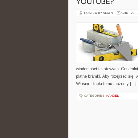
YOUTUBE?
POSTED BY ADMIN
GRU - 28 -
wiadomości tekstowych. Generalni
płatne bramki. Aby rozejrzeć się
Właśnie dzięki temu możemy […]
CATEGORIES:
HANDEL