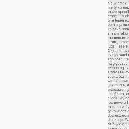
się w pracy 
nie tylko na
także sposó
emocji i bud
tym lepiej r
pominąć emo
książka potr
zmiany albo
momencie. S
stratę, repo
ludzi i esej
Czytanie byw
czego sami n
zdolność lit
najgłębszyc
technologicz
środku tej c
szuka też m
wartościowe 
w kulturze, 
przestrzeni 
książkom, a
chodzi wyłąc
rozmowę o lit
miejscu w ży
tylko wiedzi
dowiedzieć s
dlaczego. Wa
dziś wiele f
formą odpoc