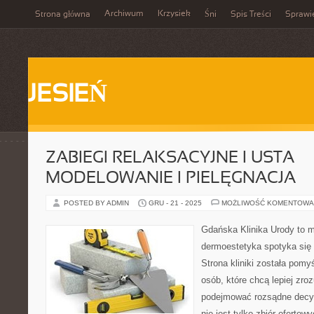
Archiwum
Krzysiek
Strona główna
Śni
Spis Treści
Sprawi
JESIEŃ
ZABIEGI RELAKSACYJNE I USTA –
MODELOWANIE I PIELĘGNACJA
POSTED BY ADMIN
GRU - 21 - 2025
MOŻLIWOŚĆ KOMENTOWA
Gdańska Klinika Urody to m
dermoestetyka spotyka się z
Strona kliniki została pomy
osób, które chcą lepiej zro
podejmować rozsądne decyz
nie jest tylko zbiór ofertow