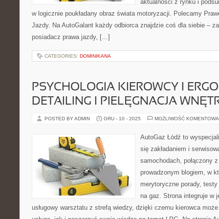
aktualności z rynku i pods
w logicznie poukładany obraz świata motoryzacji. Polecamy Prawo
Jazdy. Na AutoGalant każdy odbiorca znajdzie coś dla siebie – 
posiadacz prawa jazdy, […]
CATEGORIES:
DOMINIKANA
PSYCHOLOGIA KIEROWCY I ERGO
DETAILING I PIELĘGNACJA WNĘT
POSTED BY ADMIN
GRU - 10 - 2025
MOŻLIWOŚĆ KOMENTOWA
AutoGaz Łódź to wyspecjal
się zakładaniem i serwisow
samochodach, połączony z
prowadzonym blogiem, w kt
merytoryczne porady, testy
na gaz. Strona integruje w 
usługowy warsztatu z strefą wiedzy, dzięki czemu kierowca moż