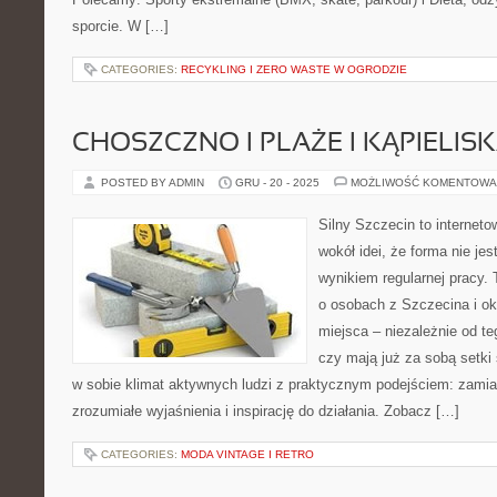
sporcie. W […]
CATEGORIES:
RECYKLING I ZERO WASTE W OGRODZIE
CHOSZCZNO I PLAŻE I KĄPIELIS
POSTED BY ADMIN
GRU - 20 - 2025
MOŻLIWOŚĆ KOMENTOWA
Silny Szczecin to internet
wokół idei, że forma nie jes
wynikiem regularnej pracy.
o osobach z Szczecina i oko
miejsca – niezależnie od te
czy mają już za sobą setki 
w sobie klimat aktywnych ludzi z praktycznym podejściem: zamia
zrozumiałe wyjaśnienia i inspirację do działania. Zobacz […]
CATEGORIES:
MODA VINTAGE I RETRO