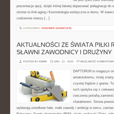
prezentacja opcji, dzięki której łatwiej dopasować pielęgnację do 
stronie to Anti-aging i Kosmetologia estetyczna w domu. W świec
codziennie mierzy […]
CATEGORIES:
HANOWER (HANNOVER)
AKTUALNOŚCI ZE ŚWIATA PIŁKI R
SŁAWNI ZAWODNICY I DRUŻYNY
POSTED BY ADMIN
GRU - 21 - 2025
MOŻLIWOŚĆ KOMENTOWA
DAPTORUN to magazyn onli
amatorskiemu, mniej znan
czystej frajdzie z grania. T
ruch spotyka się z ciekawoś
ćwiczenia potrafią zamienić 
charakterem. Strona powsta
wybierają osiedlowe hale, małe zawody i ambicję w sercu, zamiast
Polecamy: Sporty ekstremalne (BMX, skate, parkour) i Dieta, odż