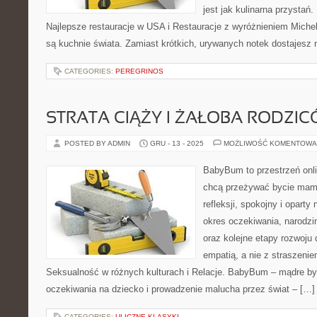
jest jak kulinarna przystań
Najlepsze restauracje w USA i Restauracje z wyróżnieniem Miche
są kuchnie świata. Zamiast krótkich, urywanych notek dostajesz n
CATEGORIES:
PEREGRINOS
STRATA CIĄŻY I ŻAŁOBA RODZI
POSTED BY ADMIN
GRU - 13 - 2025
MOŻLIWOŚĆ KOMENTOWA
BabyBum to przestrzeń onli
chcą przeżywać bycie mamą
refleksji, spokojny i oparty
okres oczekiwania, narodzi
oraz kolejne etapy rozwoju
empatią, a nie z straszenie
Seksualność w różnych kulturach i Relacje. BabyBum – mądre by
oczekiwania na dziecko i prowadzenie malucha przez świat – […]
CATEGORIES:
ULICZNE KLASYKI