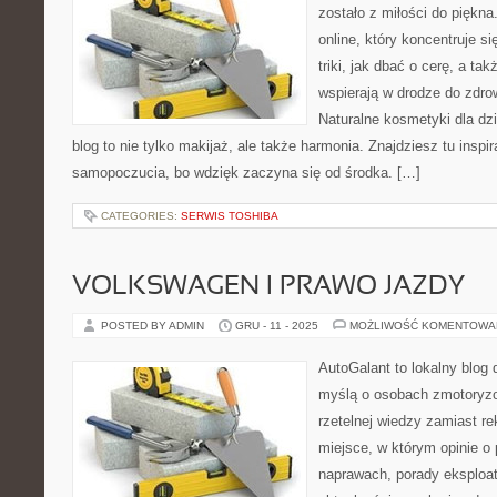
zostało z miłości do pięk
online, który koncentruje si
triki, jak dbać o cerę, a ta
wspierają w drodze do zdro
Naturalne kosmetyki dla dzi
blog to nie tylko makijaż, ale także harmonia. Znajdziesz tu insp
samopoczucia, bo wdzięk zaczyna się od środka. […]
CATEGORIES:
SERWIS TOSHIBA
VOLKSWAGEN I PRAWO JAZDY
POSTED BY ADMIN
GRU - 11 - 2025
MOŻLIWOŚĆ KOMENTOWA
AutoGalant to lokalny blog 
myślą o osobach zmotoryzo
rzetelnej wiedzy zamiast r
miejsce, w którym opinie o 
naprawach, porady eksploata