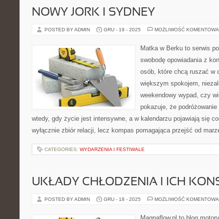
NOWY JORK I SYDNEY
POSTED BY ADMIN
GRU - 19 - 2025
MOŻLIWOŚĆ KOMENTOWA
Matka w Berku to serwis po
swobodę opowiadania z kon
osób, które chcą ruszać w d
większym spokojem, niezale
weekendowy wypad, czy wi
pokazuje, że podróżowanie
wtedy, gdy życie jest intensywne, a w kalendarzu pojawiają się co
wyłącznie zbiór relacji, lecz kompas pomagająca przejść od marz
CATEGORIES:
WYDARZENIA I FESTIWALE
UKŁADY CHŁODZENIA I ICH KO
POSTED BY ADMIN
GRU - 18 - 2025
MOŻLIWOŚĆ KOMENTOWA
Magnaflow.pl to blog motory