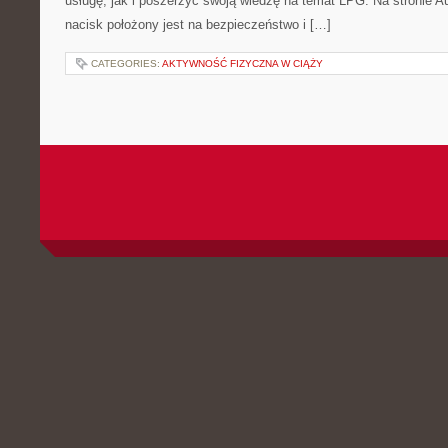
usługę, jak i poszerzyć swoją wiedzę na temat LPG. Na stronie 
nacisk położony jest na bezpieczeństwo i […]
CATEGORIES:
AKTYWNOŚĆ FIZYCZNA W CIĄŻY