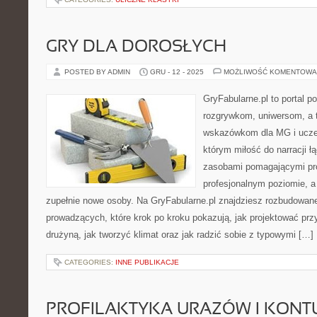
GRY DLA DOROSŁYCH
POSTED BY ADMIN
GRU - 12 - 2025
MOŻLIWOŚĆ KOMENTOWA
GryFabularne.pl to portal 
rozgrywkom, uniwersom, a 
wskazówkom dla MG i uczes
którym miłość do narracji ł
zasobami pomagającymi pr
profesjonalnym poziomie, 
zupełnie nowe osoby. Na GryFabularne.pl znajdziesz rozbudowane
prowadzących, które krok po kroku pokazują, jak projektować prz
drużyną, jak tworzyć klimat oraz jak radzić sobie z typowymi […]
CATEGORIES:
INNE PUBLIKACJE
PROFILAKTYKA URAZÓW I KONTU