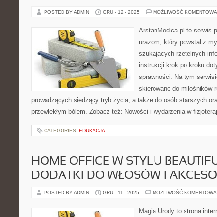
POSTED BY ADMIN
GRU - 12 - 2025
MOŻLIWOŚĆ KOMENTOWA
ArstanMedica.pl to serwis p
urazom, który powstał z my
szukających rzetelnych info
instrukcji krok po kroku do
sprawności. Na tym serwisi
skierowane do miłośników r
prowadzących siedzący tryb życia, a także do osób starszych ora
przewlekłym bólem. Zobacz też: Nowości i wydarzenia w fizjoterapi
CATEGORIES:
EDUKACJA
HOME OFFICE W STYLU BEAUTIFUL
DODATKI DO WŁOSÓW I AKCESO
POSTED BY ADMIN
GRU - 11 - 2025
MOŻLIWOŚĆ KOMENTOWA
Magia Urody to strona inter