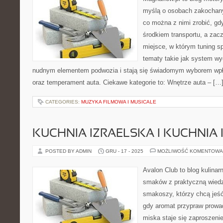
myślą o osobach zakochany
co można z nimi zrobić, gdy
środkiem transportu, a zac
miejsce, w którym tuning sp
tematy takie jak system w
nudnym elementem podwozia i stają się świadomym wyborem wpł
oraz temperament auta. Ciekawe kategorie to: Wnętrze auta – […
CATEGORIES:
MUZYKA FILMOWA I MUSICALE
KUCHNIA IZRAELSKA I KUCHNIA 
POSTED BY ADMIN
GRU - 17 - 2025
MOŻLIWOŚĆ KOMENTOWA
Avalon Club to blog kulinarn
smaków z praktyczną wiedz
smakoszy, którzy chcą jeść 
gdy aromat przypraw prowad
miska staje się zaproszeni