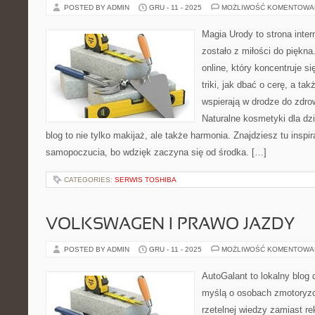
POSTED BY ADMIN
GRU - 11 - 2025
MOŻLIWOŚĆ KOMENTOWA
Magia Urody to strona inter
zostało z miłości do pięk
online, który koncentruje si
triki, jak dbać o cerę, a ta
wspierają w drodze do zdro
Naturalne kosmetyki dla dzi
blog to nie tylko makijaż, ale także harmonia. Znajdziesz tu insp
samopoczucia, bo wdzięk zaczyna się od środka. […]
CATEGORIES:
SERWIS TOSHIBA
VOLKSWAGEN I PRAWO JAZDY
POSTED BY ADMIN
GRU - 11 - 2025
MOŻLIWOŚĆ KOMENTOWA
AutoGalant to lokalny blog 
myślą o osobach zmotoryzo
rzetelnej wiedzy zamiast r