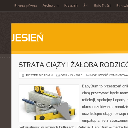
Archiwum
Krzysiek
Strona główna
Śni
Spis Treści
Sprawi
JESIEŃ
STRATA CIĄŻY I ŻAŁOBA RODZI
POSTED BY ADMIN
GRU - 13 - 2025
MOŻLIWOŚĆ KOMENTOWA
BabyBum to przestrzeń onli
chcą przeżywać bycie mamą
refleksji, spokojny i oparty
okres oczekiwania, narodzi
oraz kolejne etapy rozwoju
empatią, a nie z straszenie
Seksualność w różnych kulturach i Relacje. BabyBum – mądre by