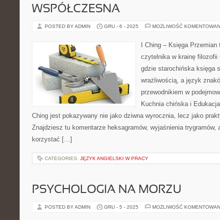
WSPÓŁCZESNA
POSTED BY ADMIN
GRU - 6 - 2025
MOŻLIWOŚĆ KOMENTOWAN
I Ching – Księga Przemian 
czytelnika w krainę filozofii
gdzie starochińska księga 
wrażliwością, a język znak
przewodnikiem w podejmowa
Kuchnia chińska i Edukacja 
Ching jest pokazywany nie jako dziwna wyrocznia, lecz jako prak
Znajdziesz tu komentarze heksagramów, wyjaśnienia trygramów, 
korzystać […]
CATEGORIES:
JĘZYK ANGIELSKI W PRACY
PSYCHOLOGIA NA MORZU
POSTED BY ADMIN
GRU - 5 - 2025
MOŻLIWOŚĆ KOMENTOWAN