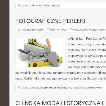
CATEGORIES:
ROZWÓJ DZIECKA
FOTOGRAFICZNE PEREŁKI
POSTED BY ADMIN
GRU - 6 - 2025
MOŻLIWOŚĆ KOMENTOWAN
uMichalika – Podróże po Po
który narodził się z pasji 
regionów. To miejsce, w kt
propozycje na wyjazdy po c
przez jeziora, aż po wybrz
Na blogu pod marką uMicha
przewodniki po miejscach, konkretne porady oraz osobiste refle
kraju. Każdy tekst jest przygotowywany w taki sposób, aby pomóc
CATEGORIES:
CARSHARING I WYNAJEM AUT KRÓTKOTERMINOWYCH
CHIŃSKA MODA HISTORYCZNA I