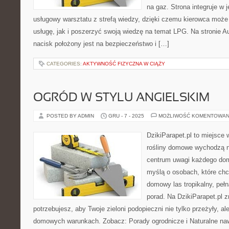
na gaz. Strona integruje w 
usługowy warsztatu z strefą wiedzy, dzięki czemu kierowca moż
usługę, jak i poszerzyć swoją wiedzę na temat LPG. Na stronie 
nacisk położony jest na bezpieczeństwo i […]
CATEGORIES:
AKTYWNOŚĆ FIZYCZNA W CIĄŻY
OGRÓD W STYLU ANGIELSKIM
POSTED BY ADMIN
GRU - 7 - 2025
MOŻLIWOŚĆ KOMENTOWAN
DzikiParapet.pl to miejsce 
rośliny domowe wychodzą na
centrum uwagi każdego dom
myślą o osobach, które chc
domowy las tropikalny, pełn
porad. Na DzikiParapet.pl 
potrzebujesz, aby Twoje zieloni podopieczni nie tylko przeżyły, 
domowych warunkach. Zobacz: Porady ogrodnicze i Naturalne naw