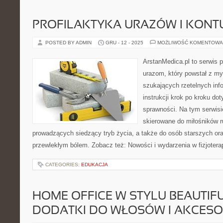
PROFILAKTYKA URAZÓW I KONTU
POSTED BY ADMIN
GRU - 12 - 2025
MOŻLIWOŚĆ KOMENTOWA
ArstanMedica.pl to serwis p
urazom, który powstał z my
szukających rzetelnych info
instrukcji krok po kroku do
sprawności. Na tym serwisi
skierowane do miłośników r
prowadzących siedzący tryb życia, a także do osób starszych ora
przewlekłym bólem. Zobacz też: Nowości i wydarzenia w fizjoterapi
CATEGORIES:
EDUKACJA
HOME OFFICE W STYLU BEAUTIFUL
DODATKI DO WŁOSÓW I AKCESO