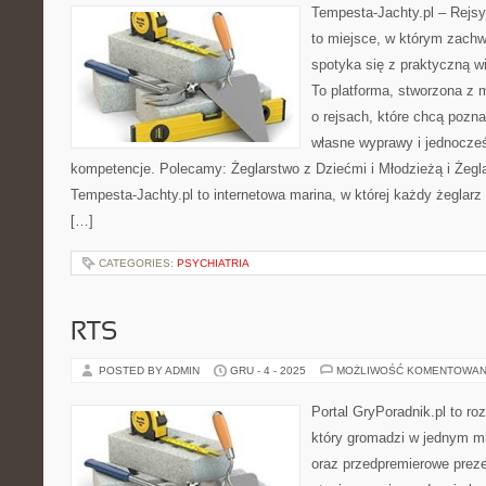
Tempesta-Jachty.pl – Rejsy
to miejsce, w którym zachw
spotyka się z praktyczną w
To platforma, stworzona z 
o rejsach, które chcą pozn
własne wyprawy i jednocześ
kompetencje. Polecamy: Żeglarstwo z Dziećmi i Młodzieżą i Żegla
Tempesta-Jachty.pl to internetowa marina, w której każdy żeglarz 
[…]
CATEGORIES:
PSYCHIATRIA
RTS
POSTED BY ADMIN
GRU - 4 - 2025
MOŻLIWOŚĆ KOMENTOWAN
Portal GryPoradnik.pl to r
który gromadzi w jednym mi
oraz przedpremierowe preze