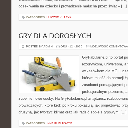
oczekiwania na dziecko i prowadzenie malucha przez świat – […]
CATEGORIES:
ULICZNE KLASYKI
GRY DLA DOROSŁYCH
POSTED BY ADMIN
GRU - 12 - 2025
MOŻLIWOŚĆ KOMENTOWA
GryFabularne.pl to portal 
rozgrywkom, uniwersom, a 
wskazówkom dla MG i uczes
którym miłość do narracji ł
zasobami pomagającymi pr
profesjonalnym poziomie, 
zupełnie nowe osoby. Na GryFabularne.pl znajdziesz rozbudowane
prowadzących, które krok po kroku pokazują, jak projektować prz
drużyną, jak tworzyć klimat oraz jak radzić sobie z typowymi […]
CATEGORIES:
INNE PUBLIKACJE