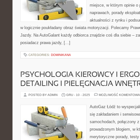
miejsce, w którym opinie o 
naprawach, porady eksploata
aktualności z rynku i pods
w logicznie poukładany obraz świata motoryzacji. Polecamy Prawo
Jazdy. Na AutoGalant każdy odbiorca znajdzie coś dla siebie – 
posiadacz prawa jazdy, […]
CATEGORIES:
DOMINIKANA
PSYCHOLOGIA KIEROWCY I ERGO
DETAILING I PIELĘGNACJA WNĘT
POSTED BY ADMIN
GRU - 10 - 2025
MOŻLIWOŚĆ KOMENTOWA
AutoGaz Łódź to wyspecjal
się zakładaniem i serwisow
samochodach, połączony z
prowadzonym blogiem, w kt
merytoryczne porady, testy