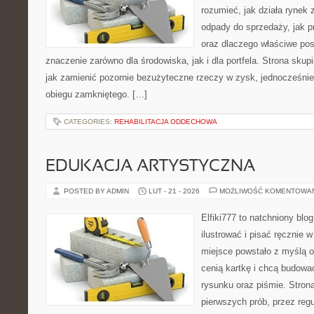
rozumieć, jak działa rynek
odpady do sprzedaży, jak p
oraz dlaczego właściwe po
znaczenie zarówno dla środowiska, jak i dla portfela. Strona skup
jak zamienić pozornie bezużyteczne rzeczy w zysk, jednocześni
obiegu zamkniętego. […]
CATEGORIES:
REHABILITACJA ODDECHOWA
EDUKACJA ARTYSTYCZNA
POSTED BY ADMIN
LUT - 21 - 2026
MOŻLIWOŚĆ KOMENTOWA
Elfiki777 to natchniony blo
ilustrować i pisać ręcznie 
miejsce powstało z myślą o 
cenią kartkę i chcą budowa
rysunku oraz piśmie. Stron
pierwszych prób, przez regu