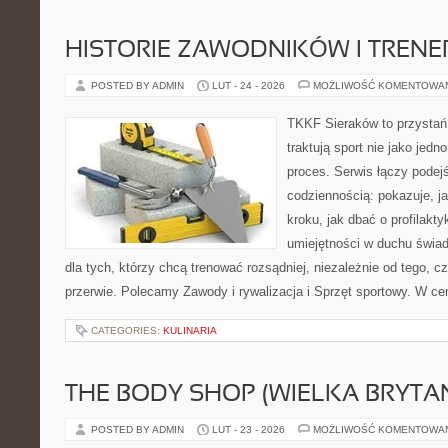
HISTORIE ZAWODNIKÓW I TREN
POSTED BY ADMIN
LUT - 24 - 2026
MOŻLIWOŚĆ KOMENTOWA
TKKF Sieraków to przystań i
traktują sport nie jako jedn
proces. Serwis łączy podej
codziennością: pokazuje, j
kroku, jak dbać o profilakty
umiejętności w duchu świad
dla tych, którzy chcą trenować rozsądniej, niezależnie od tego, c
przerwie. Polecamy Zawody i rywalizacja i Sprzęt sportowy. W ce
CATEGORIES:
KULINARIA
THE BODY SHOP (WIELKA BRYTAN
POSTED BY ADMIN
LUT - 23 - 2026
MOŻLIWOŚĆ KOMENTOWA