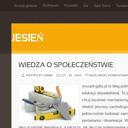
Archiwum
Krzysiek
Strona główna
Śni
Spis Treści
Sprawi
JESIEŃ
WIEDZA O SPOŁECZEŃSTWIE
POSTED BY ADMIN
LUT - 25 - 2026
MOŻLIWOŚĆ KOMENTOWA
ryszard-galla.pl to blog pol
edukacji obywatelskiej. To 
chcą rozumieć mechanizmy 
śledzić procesy zachodzące
jednocześnie budować samo
porównania i obserwacje. W
jako uczestnik demokracji, a także to, jak decyzje podejmowane