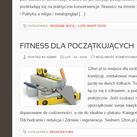
przekładają się na praktyczne konsekwencje. Nowości na stronie
i Polityka a religia i światopogląd […]
CATEGORIES:
JEDZENIE NOCĄ – LATE NIGHT FOOD
FITNESS DLA POCZĄTKUJĄCYCH
POSTED BY ADMIN
LUT - 24 - 2026
MOŻLIWOŚĆ KOMENTOWA
12ton.pl to miejsce dla os
kondycję, zredukować masę 
jazdę na dwóch kółkach. To
łączy się z zdrowiem, a pod
praktyczne. Jeśli szukasz 
uporządkować swoje nawyki, 
dopasowane do codzienności, a nie do ideałów z plakatu. Kategor
Odchudzanie i redukcja i Zdrowie i regeneracja. Sednem 12ton.pl 
CATEGORIES:
ARCHITEKTURA