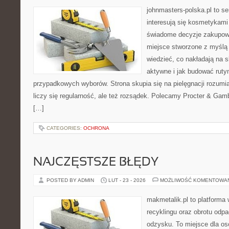
johnmasters-polska.pl to se
interesują się kosmetykami
świadome decyzje zakupowe
miejsce stworzone z myślą o
wiedzieć, co nakładają na s
aktywne i jak budować ruty
przypadkowych wyborów. Strona skupia się na pielęgnacji rozumia
liczy się regularność, ale też rozsądek. Polecamy Procter & Gam
[…]
CATEGORIES:
OCHRONA
NAJCZĘSTSZE BŁĘDY
POSTED BY ADMIN
LUT - 23 - 2026
MOŻLIWOŚĆ KOMENTOWA
makmetalik.pl to platforma
recyklingu oraz obrotu odp
odzysku. To miejsce dla osób