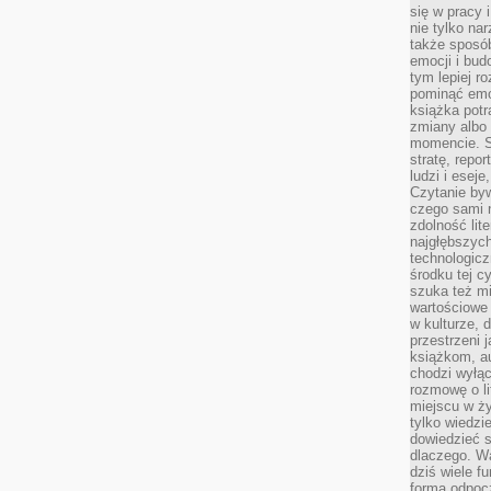
się w pracy 
nie tylko na
także sposó
emocji i bud
tym lepiej r
pominąć emo
książka potr
zmiany albo
momencie. S
stratę, repo
ludzi i esej
Czytanie byw
czego sami n
zdolność lit
najgłębszyc
technologicz
środku tej c
szuka też m
wartościowe 
w kulturze, 
przestrzeni 
książkom, a
chodzi wyłąc
rozmowę o lit
miejscu w ży
tylko wiedzi
dowiedzieć s
dlaczego. Wa
dziś wiele f
formą odpoc