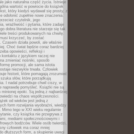
le jako naturalna część życia. Istnieje
gólna wartość w powrocie do książek
ekst, który kiedyś wydawał się prosty, z
 odsłonić zupełnie nowe znaczenia.
przecież czytelnik, jego
a, wrażliwość i pytania, które zadaje
go dobra literatura nie starzeje się tak
iele treści produkowanych na chwilę.
musi krzyczeć, by zostać
 Czasem działa powoli, ale właśnie
biej. Choć świat będzie coraz bardziej
zeba opowieści, refleksji i
 kontaktu z językiem raczej nie
na zmieniać nośniki, sposób
i formę promocji, ale sama istota
ostaje niezwykle trwała. Człowiek
buje historii, które pomagają zrozumieć
 szuka słów, które porządkują
a. I nadal potrzebuje chwil ciszy, w
e naprawdę pomyśleć. Książki nie są
m minionej epoki. Są jedną z najbardziej
powiedzi na chaos współczesności.
ążek od wieków jest jedną z
ych form rozwijania wyobraźni, wiedzy
i. Mimo tego w XXI wieku regularnie
pytanie, czy książka nie przegrywa z
mami, mediami społecznościowymi i
frowych bodźców. Wiele osób twierdzi,
sny człowiek ma coraz mniej
 do dłuższych form, a skupienie uwagi