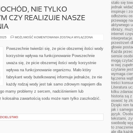
stało się t
jednak widać
OCHÓD, NIE TYLKO
inspiruje i z
odłożeniu os
YM CZY REALIZUJE NASZE
przewagę na
aktywnego ud
NIA
obrazy, muz
internet cz
WYBIERAJĄC
 2025
MOŻLIWOŚĆ KOMENTOWANIA
ZOSTAŁA WYŁĄCZONA
interpretacj
SAMOCHÓD,
przestrzeń d
NIE
głowie posta
TYLKO
Powszechnie twierdzi się, że picie obszernej ilości wody
KIERUJEMY
Każda przecz
SIĘ
korzystnie wpływa na funkcjonowanie Powszechnie
sensie osob
TYM
CZY
mogą czytać
uważa się, że picie obszernej ilości wody korzystnie
REALIZUJE
w niej zupeł
NASZE
czytanie jes
wpływa na funkcjonowanie organizmu. Mało który
WSZELKIE
ŻĄDANIA
wymaga cierp
fabrykant wody butelkowanej informuje jednakże, że nie
łączenia wą
treści kons
każdy rodzaj wody jest tak samo zdrowym napojem dla
Literatura u
tego mamy problemy z sercem, nadciśnieniem lub
kilku zdania
historia są 
 z kolosalna zawartością sodu może nam tylko zaszkodzić.
oswoić tę zł
Dzięki nim ł
jak i samego
język. Osoba
ZICIELSTWO
tekstami, zy
swobodę wyp
to znaczenie
ale dla każ