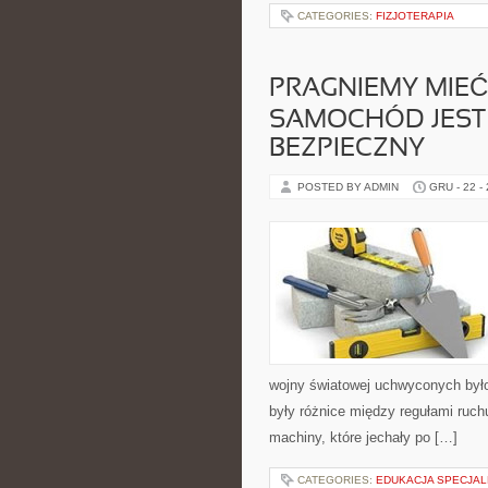
CATEGORIES:
FIZJOTERAPIA
PRAGNIEMY MIEĆ
SAMOCHÓD JEST
BEZPIECZNY
POSTED BY ADMIN
GRU - 22 -
wojny światowej uchwyconych było
były różnice między regułami ruch
machiny, które jechały po […]
CATEGORIES:
EDUKACJA SPECJAL