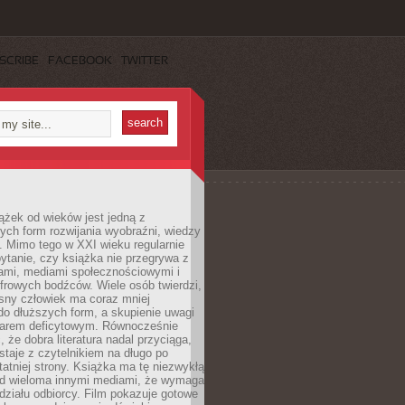
SCRIBE
FACEBOOK
TWITTER
ążek od wieków jest jedną z
ych form rozwijania wyobraźni, wiedzy
i. Mimo tego w XXI wieku regularnie
pytanie, czy książka nie przegrywa z
mami, mediami społecznościowymi i
frowych bodźców. Wiele osób twierdzi,
sny człowiek ma coraz mniej
 do dłuższych form, a skupienie uwagi
owarem deficytowym. Równocześnie
, że dobra literatura nadal przyciąga,
ostaje z czytelnikiem na długo po
tatniej strony. Książka ma tę niezwykłą
d wieloma innymi mediami, że wymaga
ziału odbiorcy. Film pokazuje gotowe