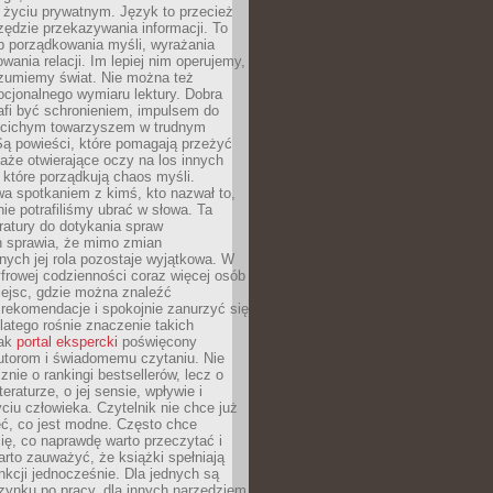
i życiu prywatnym. Język to przecież
rzędzie przekazywania informacji. To
b porządkowania myśli, wyrażania
owania relacji. Im lepiej nim operujemy,
ozumiemy świat. Nie można też
cjonalnego wymiaru lektury. Dobra
afi być schronieniem, impulsem do
 cichym towarzyszem w trudnym
ą powieści, które pomagają przeżyć
rtaże otwierające oczy na los innych
e, które porządkują chaos myśli.
a spotkaniem z kimś, kto nazwał to,
ie potrafiliśmy ubrać w słowa. Ta
eratury do dotykania spraw
h sprawia, że mimo zmian
nych jej rola pozostaje wyjątkowa. W
yfrowej codzienności coraz więcej osób
iejsc, gdzie można znaleźć
rekomendacje i spokojnie zanurzyć się
dlatego rośnie znaczenie takich
jak
portal ekspercki
poświęcony
utorom i świadomemu czytaniu. Nie
znie o rankingi bestsellerów, lecz o
eraturze, o jej sensie, wpływie i
ciu człowieka. Czytelnik nie chce już
eć, co jest modne. Często chce
ię, co naprawdę warto przeczytać i
rto zauważyć, że książki spełniają
unkcji jednocześnie. Dla jednych są
zynku po pracy, dla innych narzędziem