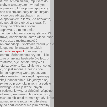
afi być schronieniem, impulsem do
 cichym towarzyszem w trudnym
ą powieści, które pomagają przeżyć
rtaże otwierające oczy na los innych
e, które porządkują chaos myśli.
a spotkaniem z kimś, kto nazwał to,
ie potrafiliśmy ubrać w słowa. Ta
eratury do dotykania spraw
h sprawia, że mimo zmian
nych jej rola pozostaje wyjątkowa. W
yfrowej codzienności coraz więcej osób
iejsc, gdzie można znaleźć
rekomendacje i spokojnie zanurzyć się
dlatego rośnie znaczenie takich
jak
portal ekspercki
poświęcony
utorom i świadomemu czytaniu. Nie
znie o rankingi bestsellerów, lecz o
eraturze, o jej sensie, wpływie i
ciu człowieka. Czytelnik nie chce już
eć, co jest modne. Często chce
ię, co naprawdę warto przeczytać i
rto zauważyć, że książki spełniają
unkcji jednocześnie. Dla jednych są
zynku po pracy, dla innych narzędziem
odowego, a dla jeszcze innych
 budowanie więzi z dziećmi. Wspólne
zed snem, rozmowa o bohaterach czy
awa do biblioteki to małe rytuały, które
acniać relacje rodzinne. Literatura
y do codzienności nie jako szkolny