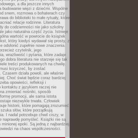
odowego, a dla jeszcze innych
 budowanie więzi z dziećmi. Wspólne
zed snem, rozmowa o bohaterach czy
awa do biblioteki to małe rytuały, które
acniać relacje rodzinne. Literatura
y do codzienności nie jako szkolny
le jako naturalna część życia. Istnieje
gólna wartość w powrocie do książek
ekst, który kiedyś wydawał się prosty, z
 odsłonić zupełnie nowe znaczenia.
przecież czytelnik, jego
a, wrażliwość i pytania, które zadaje
go dobra literatura nie starzeje się tak
iele treści produkowanych na chwilę.
musi krzyczeć, by zostać
 Czasem działa powoli, ale właśnie
biej. Choć świat będzie coraz bardziej
zeba opowieści, refleksji i
 kontaktu z językiem raczej nie
na zmieniać nośniki, sposób
i formę promocji, ale sama istota
ostaje niezwykle trwała. Człowiek
buje historii, które pomagają zrozumieć
 szuka słów, które porządkują
a. I nadal potrzebuje chwil ciszy, w
e naprawdę pomyśleć. Książki nie są
m minionej epoki. Są jedną z najbardziej
powiedzi na chaos współczesności.