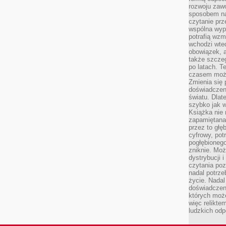
rozwoju zaw
sposobem na
czytanie pr
wspólna wypr
potrafią wzm
wchodzi wted
obowiązek, a
także szcze
po latach. T
czasem może
Zmienia się 
doświadczeni
światu. Dlate
szybko jak w
Książka nie 
zapamiętana.
przez to głę
cyfrowy, potr
pogłębionego
zniknie. Moż
dystrybucji 
czytania poz
nadal potrze
życie. Nadal
doświadczeni
których moż
więc relikte
ludzkich od