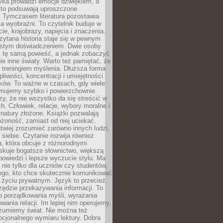
yka prowadzi emocje dźwiękiem, a
ęsto podsuwają uproszczone
e. Tymczasem literatura pozostawia
la wyobraźni. To czytelnik buduje w
cie, krajobrazy, napięcia i znaczenia.
ytana historia staje się w pewnym
istym doświadczeniem. Dwie osoby
 tę samą powieść, a jednak zobaczyć
nie inne światy. Warto też pamiętać, że
t treningiem myślenia. Dłuższa forma
liwości, koncentracji i umiejętności
tków. To ważne w czasach, gdy wiele
umujemy szybko i powierzchownie.
czy, że nie wszystko da się streścić w
ch. Człowiek, relacje, wybory moralne i
z natury złożone. Książki pozwalają
ożoność, zamiast od niej uciekać.
atwiej zrozumieć zarówno innych ludzi,
 siebie. Czytanie rozwija również
, która obcuje z różnorodnymi
skuje bogatsze słownictwo, większą
owiedzi i lepsze wyczucie stylu. Ma
 nie tylko dla uczniów czy studentów,
dego, kto chce skutecznie komunikować
i życiu prywatnym. Język to przecież
rzędzie przekazywania informacji. To
b porządkowania myśli, wyrażania
owania relacji. Im lepiej nim operujemy,
ozumiemy świat. Nie można też
cjonalnego wymiaru lektury. Dobra