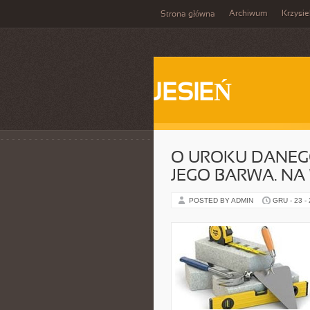
Archiwum
Krzysi
Strona główna
JESIEŃ
O UROKU DANEG
JEGO BARWA. NA
POSTED BY ADMIN
GRU - 23 -