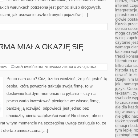
obrazy, muz
internet cz
akich warunkach potrzebna jest pomoc służb drogowych,
interpretacj
jęciami, jak usuwanie uszkodzonych pojazdów […]
przestrzeń d
głowie posta
Każda przecz
sensie osob
mogą czytać
w niej zupeł
czytanie jes
IRMA MIAŁA OKAZJĘ SIĘ
wymaga cierp
łączenia wą
treści kons
Literatura u
kilku zdania
CO
 2025
MOŻLIWOŚĆ KOMENTOWANIA
ZOSTAŁA WYŁĄCZONA
historia są 
ROBIĆ,
ABY
oswoić tę zł
FIRMA
Po co nam auto? Cóż, trzeba wiedzieć, że jeśli jesteś tą
Dzięki nim ł
MIAŁA
jak i samego
OKAZJĘ
osobą, która poważnie traktuje swoją firmę, to w
SIĘ
język. Osoba
ROZWIJAĆ?
tekstami, zy
dosłownie każdym momencie na pytanie – czy na
swobodę wyp
pewno warto inwestować pieniądze we własną firmę,
to znaczenie
ale dla każ
bardziej ją rozwijać, odpowiedź jest jedna: bez
się w pracy 
chociażby cienia wątpliwości warto! No dobrze, ale co
nie tylko na
także sposó
rat w tym momencie na szczególną uwagę zasługuje to, że
emocji i bud
tym lepiej r
st oferta zamieszczona […]
pominąć emo