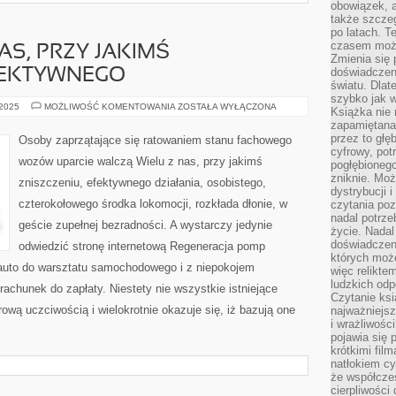
obowiązek, a
także szcze
po latach. T
czasem może
AS, PRZY JAKIMŚ
Zmienia się 
doświadczeni
FEKTYWNEGO
światu. Dlate
szybko jak w
DUŻA
 2025
MOŻLIWOŚĆ KOMENTOWANIA
ZOSTAŁA WYŁĄCZONA
Książka nie 
GRUPA
zapamiętana.
Z
NAS,
przez to głę
Osoby zaprzątające się ratowaniem stanu fachowego
PRZY
cyfrowy, potr
JAKIMŚ
wozów uparcie walczą Wielu z nas, przy jakimś
pogłębionego
ZNISZCZENIU,
EFEKTYWNEGO
zniknie. Moż
zniszczeniu, efektywnego działania, osobistego,
dystrybucji 
czterokołowego środka lokomocji, rozkłada dłonie, w
czytania poz
nadal potrze
geście zupełnej bezradności. A wystarczy jedynie
życie. Nadal
doświadczeni
odwiedzić stronę internetową Regeneracja pomp
których moż
uto do warsztatu samochodowego i z niepokojem
więc relikte
ludzkich od
chunek do zapłaty. Niestety nie wszystkie istniejące
Czytanie ksi
ową uczciwością i wielokrotnie okazuje się, iż bazują one
najważniejsz
i wrażliwośc
pojawia się 
krótkimi fil
natłokiem cy
że współcze
cierpliwości