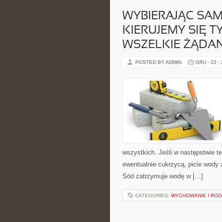
WYBIERAJĄC SAM
KIERUJEMY SIĘ T
WSZELKIE ŻĄDA
POSTED BY ADMIN
GRU - 22 -
wszystkich. Jeśli w następstwie 
ewentualnie cukrzycą, picie wody
Sód zatrzymuje wodę w […]
CATEGORIES:
WYCHOWANIE I ROD