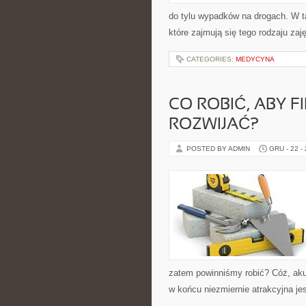
do tylu wypadków na drogach. W t
które zajmują się tego rodzaju za
CATEGORIES:
MEDYCYNA
CO ROBIĆ, ABY F
ROZWIJAĆ?
POSTED BY ADMIN
GRU - 22 -
zatem powinniśmy robić? Cóż, aku
w końcu niezmiernie atrakcyjna je