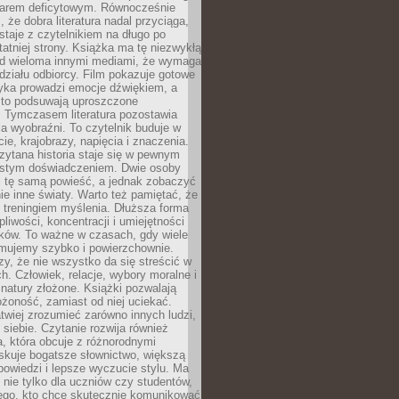
owarem deficytowym. Równocześnie
, że dobra literatura nadal przyciąga,
ostaje z czytelnikiem na długo po
tatniej strony. Książka ma tę niezwykłą
d wieloma innymi mediami, że wymaga
ziału odbiorcy. Film pokazuje gotowe
yka prowadzi emocje dźwiękiem, a
ęsto podsuwają uproszczone
e. Tymczasem literatura pozostawia
la wyobraźni. To czytelnik buduje w
cie, krajobrazy, napięcia i znaczenia.
ytana historia staje się w pewnym
istym doświadczeniem. Dwie osoby
 tę samą powieść, a jednak zobaczyć
nie inne światy. Warto też pamiętać, że
t treningiem myślenia. Dłuższa forma
liwości, koncentracji i umiejętności
tków. To ważne w czasach, gdy wiele
umujemy szybko i powierzchownie.
czy, że nie wszystko da się streścić w
ch. Człowiek, relacje, wybory moralne i
z natury złożone. Książki pozwalają
ożoność, zamiast od niej uciekać.
atwiej zrozumieć zarówno innych ludzi,
 siebie. Czytanie rozwija również
, która obcuje z różnorodnymi
skuje bogatsze słownictwo, większą
owiedzi i lepsze wyczucie stylu. Ma
 nie tylko dla uczniów czy studentów,
dego, kto chce skutecznie komunikować