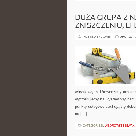
DUŻA GRUPA Z N
ZNISZCZENIU, E
POSTED BY ADMIN
GRU - 22 -
wtryskowych. Prowadzimy nasze a
wyczekujemy na wystawiony nam ra
punkty usługowe cechują się dobor
na […]
CATEGORIES:
WĘDRÓWKI I BIWAKI