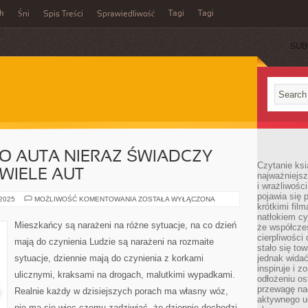
ek
Tagi
Tagi
Śni
Spis Treści
Sprawiedliwość
SUB
O AUTA NIERAZ ŚWIADCZY
Czytanie ksi
 WIELE AUT
najważniejsz
i wrażliwośc
pojawia się 
O
 2025
MOŻLIWOŚĆ KOMENTOWANIA
ZOSTAŁA WYŁĄCZONA
krótkimi fil
UROKU
DANEGO
natłokiem cy
AUTA
Mieszkańcy są narażeni na różne sytuacje, na co dzień
że współcze
NIERAZ
ŚWIADCZY
cierpliwości
mają do czynienia Ludzie są narażeni na rozmaite
JEGO
stało się t
BARWA.
sytuacje, dziennie mają do czynienia z korkami
jednak widać
NA
WIELE
inspiruje i z
ulicznymi, kraksami na drogach, malutkimi wypadkami.
AUT
odłożeniu os
przewagę na
Realnie każdy w dzisiejszych porach ma własny wóz,
aktywnego ud
nie ma się więc czemu zadziwiać, że dziennie dochodzi