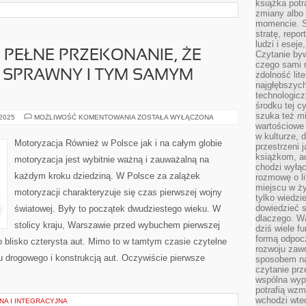
książka potr
zmiany albo
momencie. S
stratę, repo
ludzi i esej
 PEŁNE PRZEKONANIE, ŻE
Czytanie byw
czego sami n
 SPRAWNY I TYM SAMYM
zdolność lit
najgłębszyc
technologicz
środku tej c
szuka też m
PRAGNIEMY
 2025
MOŻLIWOŚĆ KOMENTOWANIA
ZOSTAŁA WYŁĄCZONA
MIEĆ
wartościowe 
PEŁNE
w kulturze, 
PRZEKONANIE,
Motoryzacja Również w Polsce jak i na całym globie
przestrzeni 
ŻE
SAMOCHÓD
książkom, a
motoryzacja jest wybitnie ważną i zauważalną na
JEST
chodzi wyłąc
SPRAWNY
każdym kroku dziedziną. W Polsce za zalążek
rozmowę o lit
I
TYM
miejscu w ży
motoryzacji charakteryzuje się czas pierwszej wojny
SAMYM
tylko wiedzi
BEZPIECZNY
dowiedzieć s
światowej. Były to początek dwudziestego wieku. W
dlaczego. Wa
stolicy kraju, Warszawie przed wybuchem pierwszej
dziś wiele f
formą odpoc
 blisko czterysta aut. Mimo to w tamtym czasie czytelne
rozwoju zaw
u drogowego i konstrukcją aut. Oczywiście pierwsze
sposobem na
czytanie pr
wspólna wypr
potrafią wzm
wchodzi wted
NA I INTEGRACYJNA