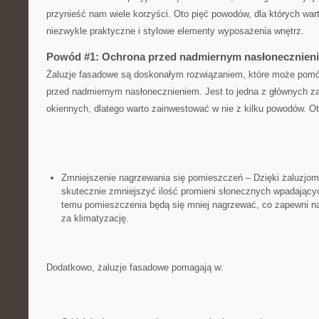
przynieść ⁤nam ​wiele ​korzyści. Oto pięć ‌powodów, dla⁢ których wa
niezwykle praktyczne i ⁢stylowe ​elementy wyposażenia ‌wnętrz.
Powód #1: Ochrona przed nadmiernym nasłonecznien
Żaluzje fasadowe są ​doskonałym rozwiązaniem, które może pomó
‌przed nadmiernym nasłonecznieniem. Jest to‌ jedna‍ z głównych za
‌okiennych, dlatego‍ warto zainwestować ‌w ‍nie z kilku powodów. Ot
Zmniejszenie‍ nagrzewania⁢ się pomieszczeń – Dzięki żaluzj
skutecznie zmniejszyć⁢ ilość promieni słonecznych wpadający
temu pomieszczenia będą się mniej nagrzewać, co zapewni ​nam
za klimatyzację.
Dodatkowo, żaluzje fasadowe pomagają⁢ w: