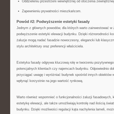
Oddzieleniu przestrzeni wewnętrznej​ od otoczenia zewnętrzne
Zapewnieniu prywatności mieszkańcom.
Powód #2: Podwyższenie⁤ estetyki fasady
Jednym z głównych powodów, dla⁢ których warto zainwestować ‍w⁣ 
⁢podwyższenie estetyki elewacji budynku. Dzięki różnorodności‍ kol
żaluzje mogą nadać fasadzie nowoczesny, ⁣elegancki lub klasyczn
stylu architektury oraz⁢ preferencji właściciela.
Estetyka fasady ‍odgrywa kluczową ⁤rolę w tworzeniu⁢ pozytywnego
potencjalnych klientach​ czy najemcach budynku. ⁢Odpowiednio do
⁢przyciągać uwagę i wyróżniać⁣ budynek spośród innych⁤ obiektów w
wpłynąć korzystnie na jego wartość ⁣rynkową.
Warto również wspomnieć o funkcjonalności żaluzji‌ fasadowych, k
estetykę ⁢elewacji, ale także⁣ umożliwiają‍ kontrolę nad ilością⁤ św
budynku. Dzięki możliwości regulacji ‍kąta ‍nachylenia lameli, mo