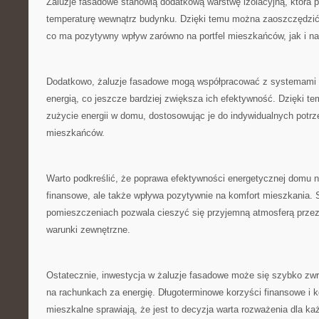
Żaluzje⁣ fasadowe stanowią dodatkową warstwę izolacyjną, która
temperaturę wewnątrz budynku. ⁢Dzięki ⁣temu można zaoszczędzić⁤
co ma pozytywny wpływ zarówno​ na portfel mieszkańców, jak i na⁢
Dodatkowo, żaluzje‍ fasadowe ‍mogą‌ współpracować z ⁤systemami⁢ 
energią,⁢ co jeszcze bardziej‌ zwiększa ich efektywność. Dzięki ‍
zużycie​ energii w domu, dostosowując je do indywidualnych potrze
mieszkańców.
Warto ⁣podkreślić, że poprawa efektywności energetycznej domu nie
‌finansowe, ale także wpływa pozytywnie ​na komfort mieszkania. S
‌pomieszczeniach ‍pozwala cieszyć ​się przyjemną atmosferą przez
warunki zewnętrzne.
Ostatecznie, ‍inwestycja ⁤w ⁤żaluzje fasadowe może się szybko zwr
na​ rachunkach za energię. Długoterminowe korzyści ‍finansowe ‌i 
mieszkalne sprawiają,‌ że jest to‍ decyzja ⁢warta ⁣rozważenia dla k