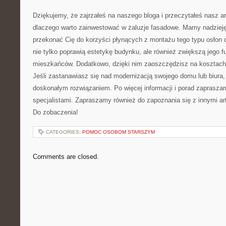
Dziękujemy, że zajrzałeś na⁣ naszego bloga i przeczytałeś nasz a
⁤dlaczego warto zainwestować w ⁣żaluzje fasadowe. Mamy nadzieję, 
przekonać Cię do⁣ korzyści płynących z montażu⁤ tego typu osłon‌ 
nie tylko ⁤poprawią estetykę‌ budynku,⁣ ale również​ zwiększą jego 
mieszkańców. Dodatkowo, dzięki nim zaoszczędzisz ⁤na‍ kosztach 
Jeśli zastanawiasz się nad modernizacją swojego​ domu ​lub ⁣biura
‌doskonałym rozwiązaniem. Po więcej informacji i porad ‍zaprasz
specjalistami. Zapraszamy również do ‍zapoznania się z innymi a
Do‍ zobaczenia!
CATEGORIES:
POMOC OSOBOM STARSZYM
Comments are closed.