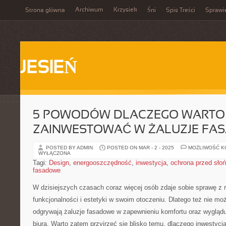
Archiwum
Krzysiek
Strona główna
Śni
Spis Treści
Sprawi
JESIEŃ
5 POWODÓW DLACZEGO WARTO
ZAINWESTOWAĆ W ŻALUZJE FA
POSTED BY ADMIN
POSTED ON MAR - 2 - 2025
MOŻLIWOŚĆ 
WYŁĄCZONA
Tagi:
Design
,
energooszczędność
,
inwestycja
,
ochrona przed sło
fasadowe
W dzisiejszych czasach coraz więcej osób​ zdaje sobie sprawę z r
funkcjonalności​ i‌ estetyki w ⁢swoim otoczeniu. ⁣Dlatego też nie moż
odgrywają żaluzje‌ fasadowe‍ w zapewnieniu komfortu oraz wyglą
biura.⁣ Warto zatem ⁢przyjrzeć się blisko temu, dlaczego inwestycj