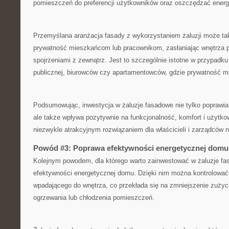
pomieszczeń do​ preferencji ⁤użytkowników oraz oszczędzać energ
Przemyślana aranżacja fasady ‍z ​wykorzystaniem żaluzji może ​t
prywatność mieszkańcom ⁢lub pracownikom, zasłaniając wnętrza⁤ 
spojrzeniami z zewnątrz. Jest to szczególnie istotne ‌w ‍przypadk
publicznej, biurowców⁢ czy apartamentowców, gdzie prywatność m
Podsumowując,⁤ inwestycja w żaluzje fasadowe nie tylko poprawia​
ale⁤ także wpływa ⁣pozytywnie na funkcjonalność, komfort i użytko
niezwykle⁤ atrakcyjnym rozwiązaniem dla właścicieli i zarządców 
Powód #3: Poprawa efektywności energetycznej domu
Kolejnym powodem, dla ‍którego​ warto zainwestować⁤ w żaluzje fa
efektywności energetycznej domu.⁢ Dzięki ⁢nim można kontrolować il
wpadającego ‍do ‍wnętrza, co ⁢przekłada się na‌ zmniejszenie zużyc
ogrzewania lub ​chłodzenia⁤ pomieszczeń.