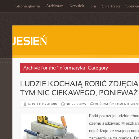
Archiwum
Krzysiek
Strona główna
Śni
Spis Treści
Sprawi
JESIEŃ
Archive for the ‘Informatyka’ Category
LUDZIE KOCHAJĄ ROBIĆ ZDJĘCIA
TYM NIC CIEKAWEGO, PONIEWAŻ
POSTED BY ADMIN
SIE - 7 - 2025
MOŻLIWOŚĆ KOMENTOWAN
Fotki pokazują ludzkie char
czemu zadziwiać Mieszkań
odjeżdżają ze swojego nar
zamieszkują za granicą. Dzi