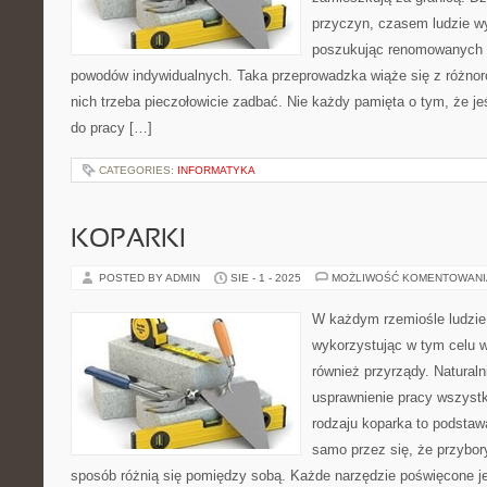
przyczyn, czasem ludzie wy
poszukując renomowanych uc
powodów indywidualnych. Taka przeprowadzka wiąże się z różnor
nich trzeba pieczołowicie zadbać. Nie każdy pamięta o tym, że jeś
do pracy […]
CATEGORIES:
INFORMATYKA
KOPARKI
POSTED BY ADMIN
SIE - 1 - 2025
MOŻLIWOŚĆ KOMENTOWAN
W każdym rzemiośle ludzie
wykorzystując w tym celu w
również przyrządy. Naturaln
usprawnienie pracy wszyst
rodzaju koparka to podsta
samo przez się, że przybo
sposób różnią się pomiędzy sobą. Każde narzędzie poświęcone je