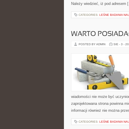
Należy wiedzieć, iż pod adresem 
CATEGORIES:
LEŚNE BADANIA NA
WARTO POSIADA
POSTED BY ADMIN
SIE - 3 - 2
wiadomości nie może być uczynio
zaprojektowana strona powinna mi
informacji również nie można prz
CATEGORIES:
LEŚNE BADANIA NA