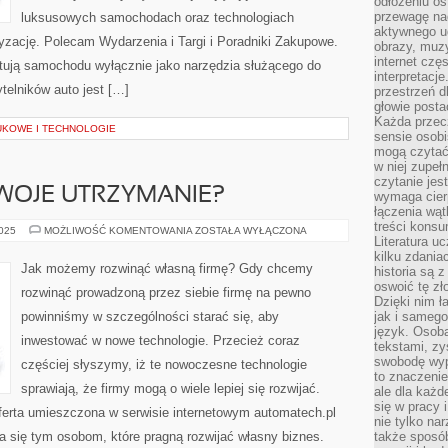
odłożeniu os
przewagę na
luksusowych samochodach oraz technologiach
aktywnego ud
zację. Polecam Wydarzenia i Targi i Poradniki Zakupowe.
obrazy, muz
internet cz
aktują samochodu wyłącznie jako narzędzia służącego do
interpretacj
telników auto jest […]
przestrzeń d
głowie posta
Każda przecz
UKOWE I TECHNOLOGIE
sensie osob
mogą czytać
w niej zupeł
czytanie jes
WOJE UTRZYMANIE?
wymaga cierp
łączenia wą
treści kons
JAK
2025
MOŻLIWOŚĆ KOMENTOWANIA
ZOSTAŁA WYŁĄCZONA
Literatura u
ZADBAĆ
O
kilku zdania
SWOJE
Jak możemy rozwinąć własną firmę? Gdy chcemy
historia są 
UTRZYMANIE?
oswoić tę zł
rozwinąć prowadzoną przez siebie firmę na pewno
Dzięki nim ł
powinniśmy w szczególności starać się, aby
jak i samego
język. Osoba
inwestować w nowe technologie. Przecież coraz
tekstami, zy
swobodę wyp
częściej słyszymy, iż te nowoczesne technologie
to znaczenie
sprawiają, że firmy mogą o wiele lepiej się rozwijać.
ale dla każ
się w pracy 
ferta umieszczona w serwisie internetowym automatech.pl
nie tylko na
ba się tym osobom, które pragną rozwijać własny biznes.
także sposó