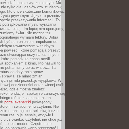
owiedzi i lepsze wyczucie stylu. Ma
 nie tylko dla uczniów czy studentów,
dego, kto chce skutecznie komunikować
i życiu prywatnym. Język to przecież
rzędzie przekazywania informacji. To
b porządkowania myśli, wyrażania
owania relacji. Im lepiej nim operujemy,
ozumiemy świat. Nie można też
cjonalnego wymiaru lektury. Dobra
afi być schronieniem, impulsem do
 cichym towarzyszem w trudnym
ą powieści, które pomagają przeżyć
rtaże otwierające oczy na los innych
e, które porządkują chaos myśli.
a spotkaniem z kimś, kto nazwał to,
ie potrafiliśmy ubrać w słowa. Ta
eratury do dotykania spraw
h sprawia, że mimo zmian
nych jej rola pozostaje wyjątkowa. W
yfrowej codzienności coraz więcej osób
iejsc, gdzie można znaleźć
rekomendacje i spokojnie zanurzyć się
dlatego rośnie znaczenie takich
jak
portal ekspercki
poświęcony
utorom i świadomemu czytaniu. Nie
znie o rankingi bestsellerów, lecz o
eraturze, o jej sensie, wpływie i
ciu człowieka. Czytelnik nie chce już
eć, co jest modne. Często chce
ię, co naprawdę warto przeczytać i