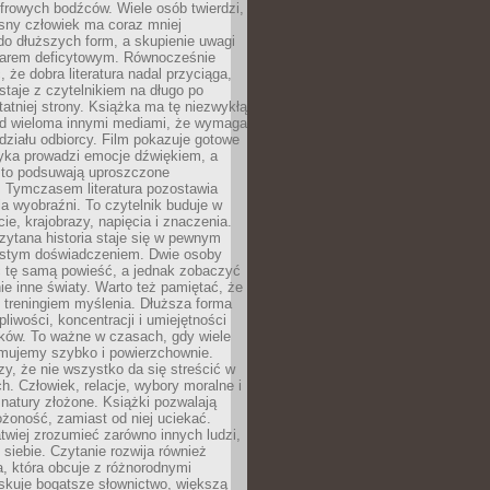
frowych bodźców. Wiele osób twierdzi,
sny człowiek ma coraz mniej
 do dłuższych form, a skupienie uwagi
owarem deficytowym. Równocześnie
, że dobra literatura nadal przyciąga,
ostaje z czytelnikiem na długo po
tatniej strony. Książka ma tę niezwykłą
d wieloma innymi mediami, że wymaga
ziału odbiorcy. Film pokazuje gotowe
yka prowadzi emocje dźwiękiem, a
ęsto podsuwają uproszczone
e. Tymczasem literatura pozostawia
la wyobraźni. To czytelnik buduje w
cie, krajobrazy, napięcia i znaczenia.
ytana historia staje się w pewnym
istym doświadczeniem. Dwie osoby
 tę samą powieść, a jednak zobaczyć
nie inne światy. Warto też pamiętać, że
t treningiem myślenia. Dłuższa forma
liwości, koncentracji i umiejętności
tków. To ważne w czasach, gdy wiele
umujemy szybko i powierzchownie.
czy, że nie wszystko da się streścić w
ch. Człowiek, relacje, wybory moralne i
z natury złożone. Książki pozwalają
ożoność, zamiast od niej uciekać.
atwiej zrozumieć zarówno innych ludzi,
 siebie. Czytanie rozwija również
, która obcuje z różnorodnymi
skuje bogatsze słownictwo, większą