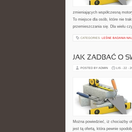
zmieniających współczesną motory
To miejsce dla osób, które nie tr
przemieszczania się. Dla wielu czy
CATEGORIES:
LEŚNE BADANIA NA
JAK ZADBAĆ O S
POSTED BY ADMIN
LIS - 22 - 
Można powiedzieć, iż chociażby o
jest tą ofertą, która pewnie spodo