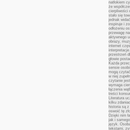
natłokiem cy
że współcze
cierpliwości
stało się t
jednak widać
inspiruje i z
odłożeniu os
przewagę na
aktywnego ud
obrazy, muz
internet cz
interpretacj
przestrzeń d
głowie posta
Każda przecz
sensie osob
mogą czytać
w niej zupeł
czytanie jes
wymaga cierp
łączenia wą
treści kons
Literatura u
kilku zdania
historia są 
oswoić tę zł
Dzięki nim ł
jak i samego
język. Osoba
tekstami, zy