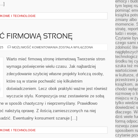
emocji i bud
[…]
tym lepiej r
pominąć emo
książka potr
UKOWE I TECHNOLOGIE
zmiany albo
momencie. S
stratę, repo
ludzi i esej
Ć FIRMOWĄ STRONĘ
Czytanie byw
czego sami n
zdolność lit
WARTO
025
MOŻLIWOŚĆ KOMENTOWANIA
ZOSTAŁA WYŁĄCZONA
POSIADAĆ
najgłębszyc
FIRMOWĄ
technologicz
STRONĘ
Warto mieć firmową stronę internetową Tworzenie stron
środku tej c
szuka też m
wymaga poświęcenie wielu czasu. Jak najbardziej
wartościowe 
zdecydowanie szybciej własne projekty kończą osoby,
w kulturze, 
przestrzeni 
które są w stanie pochwalić się kilkuletnim
książkom, a
doświadczeniem. Lecz obok praktyki ważne jest również
chodzi wyłąc
rozmowę o lit
wyczucie stylu. Kompozycja oraz zestawienie ze sobą
miejscu w ży
tylko wiedzi
ne w sposób chaotyczny i nieprzemyślany. Prawidłowo
dowiedzieć s
eć należytą oprawę. Z ilością zamieszczonych na niej
dlaczego. Wa
dziś wiele f
esadzić. Ewentualny konsument szanuje […]
formą odpoc
rozwoju zaw
sposobem na
UKOWE I TECHNOLOGIE
czytanie pr