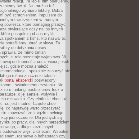
owania relacji. Im lepiej nim operujemy,
ozumiemy świat. Nie można też
cjonalnego wymiaru lektury. Dobra
afi być schronieniem, impulsem do
 cichym towarzyszem w trudnym
ą powieści, które pomagają przeżyć
rtaże otwierające oczy na los innych
e, które porządkują chaos myśli.
a spotkaniem z kimś, kto nazwał to,
ie potrafiliśmy ubrać w słowa. Ta
eratury do dotykania spraw
h sprawia, że mimo zmian
nych jej rola pozostaje wyjątkowa. W
yfrowej codzienności coraz więcej osób
iejsc, gdzie można znaleźć
rekomendacje i spokojnie zanurzyć się
dlatego rośnie znaczenie takich
jak
portal ekspercki
poświęcony
utorom i świadomemu czytaniu. Nie
znie o rankingi bestsellerów, lecz o
eraturze, o jej sensie, wpływie i
ciu człowieka. Czytelnik nie chce już
eć, co jest modne. Często chce
ię, co naprawdę warto przeczytać i
rto zauważyć, że książki spełniają
unkcji jednocześnie. Dla jednych są
zynku po pracy, dla innych narzędziem
odowego, a dla jeszcze innych
 budowanie więzi z dziećmi. Wspólne
zed snem, rozmowa o bohaterach czy