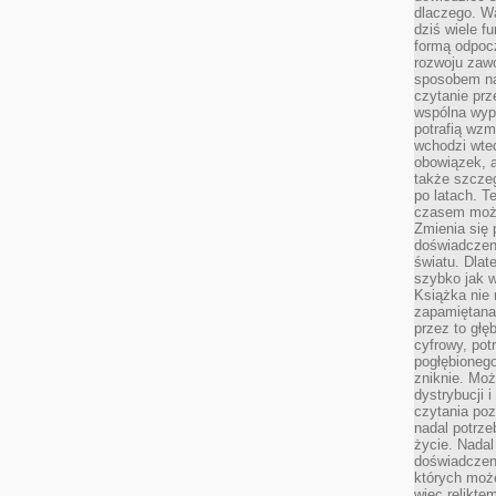
dlaczego. Wa
dziś wiele f
formą odpoc
rozwoju zaw
sposobem na
czytanie pr
wspólna wypr
potrafią wzm
wchodzi wted
obowiązek, a
także szcze
po latach. T
czasem może
Zmienia się 
doświadczeni
światu. Dlate
szybko jak w
Książka nie 
zapamiętana.
przez to głę
cyfrowy, potr
pogłębionego
zniknie. Moż
dystrybucji 
czytania poz
nadal potrze
życie. Nadal
doświadczeni
których moż
więc relikte