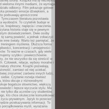
tatniej strony. Książka ma tę niezwykłą
d wieloma innymi mediami, że wymaga
ziału odbiorcy. Film pokazuje gotowe
yka prowadzi emocje dźwiękiem, a
ęsto podsuwają uproszczone
e. Tymczasem literatura pozostawia
la wyobraźni. To czytelnik buduje w
cie, krajobrazy, napięcia i znaczenia.
ytana historia staje się w pewnym
istym doświadczeniem. Dwie osoby
 tę samą powieść, a jednak zobaczyć
nie inne światy. Warto też pamiętać, że
t treningiem myślenia. Dłuższa forma
liwości, koncentracji i umiejętności
tków. To ważne w czasach, gdy wiele
umujemy szybko i powierzchownie.
czy, że nie wszystko da się streścić w
ch. Człowiek, relacje, wybory moralne i
z natury złożone. Książki pozwalają
ożoność, zamiast od niej uciekać.
atwiej zrozumieć zarówno innych ludzi,
 siebie. Czytanie rozwija również
, która obcuje z różnorodnymi
skuje bogatsze słownictwo, większą
owiedzi i lepsze wyczucie stylu. Ma
 nie tylko dla uczniów czy studentów,
dego, kto chce skutecznie komunikować
i życiu prywatnym. Język to przecież
rzędzie przekazywania informacji. To
b porządkowania myśli, wyrażania