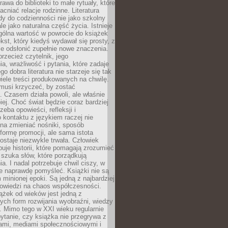
awa do biblioteki to małe rytuały, które
acniać relacje rodzinne. Literatura
y do codzienności nie jako szkolny
le jako naturalna część życia. Istnieje
gólna wartość w powrocie do książek
ekst, który kiedyś wydawał się prosty, z
 odsłonić zupełnie nowe znaczenia.
przecież czytelnik, jego
a, wrażliwość i pytania, które zadaje
go dobra literatura nie starzeje się tak
iele treści produkowanych na chwilę.
musi krzyczeć, by zostać
 Czasem działa powoli, ale właśnie
biej. Choć świat będzie coraz bardziej
zeba opowieści, refleksji i
 kontaktu z językiem raczej nie
na zmieniać nośniki, sposób
i formę promocji, ale sama istota
ostaje niezwykle trwała. Człowiek
buje historii, które pomagają zrozumieć
 szuka słów, które porządkują
a. I nadal potrzebuje chwil ciszy, w
e naprawdę pomyśleć. Książki nie są
m minionej epoki. Są jedną z najbardziej
powiedzi na chaos współczesności.
ążek od wieków jest jedną z
ych form rozwijania wyobraźni, wiedzy
i. Mimo tego w XXI wieku regularnie
pytanie, czy książka nie przegrywa z
mami, mediami społecznościowymi i