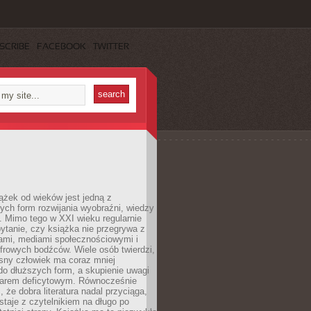
SCRIBE
FACEBOOK
TWITTER
ążek od wieków jest jedną z
ych form rozwijania wyobraźni, wiedzy
i. Mimo tego w XXI wieku regularnie
pytanie, czy książka nie przegrywa z
mami, mediami społecznościowymi i
frowych bodźców. Wiele osób twierdzi,
sny człowiek ma coraz mniej
 do dłuższych form, a skupienie uwagi
owarem deficytowym. Równocześnie
, że dobra literatura nadal przyciąga,
ostaje z czytelnikiem na długo po