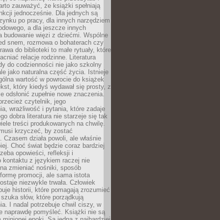
rto zauważyć, że książki spełniają
unkcji jednocześnie. Dla jednych są
zynku po pracy, dla innych narzędziem
odowego, a dla jeszcze innych
 budowanie więzi z dziećmi. Wspólne
zed snem, rozmowa o bohaterach czy
awa do biblioteki to małe rytuały, które
acniać relacje rodzinne. Literatura
y do codzienności nie jako szkolny
le jako naturalna część życia. Istnieje
gólna wartość w powrocie do książek
ekst, który kiedyś wydawał się prosty, z
 odsłonić zupełnie nowe znaczenia.
przecież czytelnik, jego
a, wrażliwość i pytania, które zadaje
go dobra literatura nie starzeje się tak
iele treści produkowanych na chwilę.
musi krzyczeć, by zostać
 Czasem działa powoli, ale właśnie
biej. Choć świat będzie coraz bardziej
zeba opowieści, refleksji i
 kontaktu z językiem raczej nie
na zmieniać nośniki, sposób
i formę promocji, ale sama istota
ostaje niezwykle trwała. Człowiek
buje historii, które pomagają zrozumieć
 szuka słów, które porządkują
a. I nadal potrzebuje chwil ciszy, w
e naprawdę pomyśleć. Książki nie są
m minionej epoki. Są jedną z najbardziej