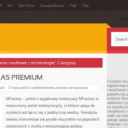
ek
Tagi
Tagi
Śni
Spis Treści
Sprawiedliwość
SUB
dania naukowe i technologie’ Category
AS PREMIUM
Czytanie ksi
najważniejsz
PORÓWNANIA
2026
MOŻLIWOŚĆ KOMENTOWANIA
ZOSTAŁA WYŁĄCZONA
i wrażliwośc
KLAS
pojawia się 
PREMIUM
krótkimi fil
MFactory – portal o wyjątkowej motoryzacji MFactory to
natłokiem cy
nowoczesny portal motoryzacyjny, w którym pasja do
że współcze
cierpliwości
szybkich aut łączy się z praktyczną wiedzą. Tematyka
stało się t
serwisu koncentruje się przede wszystkim na pojazdach
jednak widać
inspiruje i z
stworzonych z myślą o emocjonującej jeździe,