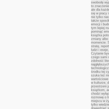
swobodę wyp
to znaczenie
ale dla każ
się w pracy 
nie tylko na
także sposó
emocji i bud
tym lepiej r
pominąć emo
książka potr
zmiany albo
momencie. S
stratę, repo
ludzi i esej
Czytanie byw
czego sami n
zdolność lit
najgłębszyc
technologicz
środku tej c
szuka też m
wartościowe 
w kulturze, 
przestrzeni 
książkom, a
chodzi wyłąc
rozmowę o lit
miejscu w ży
tylko wiedzi
dowiedzieć s