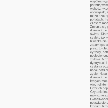
wspólna wypr
potrafią wzm
wchodzi wted
obowiązek, a
także szcze
po latach. T
czasem może
Zmienia się 
doświadczeni
światu. Dlate
szybko jak w
Książka nie 
zapamiętana.
przez to głę
cyfrowy, potr
pogłębionego
zniknie. Moż
dystrybucji 
czytania poz
nadal potrze
życie. Nadal
doświadczeni
których moż
więc relikte
ludzkich od
Czytanie ksi
najważniejsz
i wrażliwośc
pojawia się 
krótkimi fil