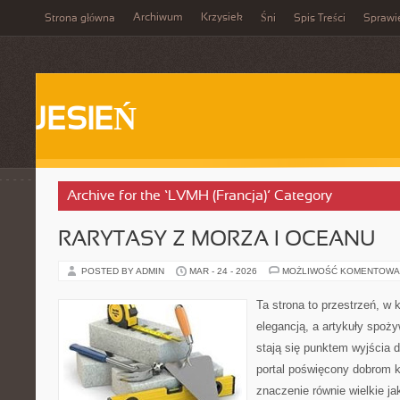
Archiwum
Krzysiek
Strona główna
Śni
Spis Treści
Sprawi
JESIEŃ
Archive for the ‘LVMH (Francja)’ Category
RARYTASY Z MORZA I OCEANU
POSTED BY ADMIN
MAR - 24 - 2026
MOŻLIWOŚĆ KOMENTOWA
Ta strona to przestrzeń, w 
elegancją, a artykuły spoż
stają się punktem wyjścia 
portal poświęcony dobrom k
znaczenie równie wielkie j