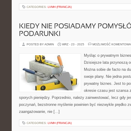
CATEGORIES:
LVMH (FRANCJA)
KIEDY NIE POSIADAMY POMYSŁ
PODARUNKI
POSTED BY ADMIN
WRZ - 23 - 2025
MOŻLIWOŚĆ KOMENTOWA
Myśląc o prywatnym biznes
Dzisiejsze lata przynoszą 
Można sobie de facto na du
swoje plany. Nie jedna pos
prywatny biznes. Jest to p
okresie czasu jest szansa 
sporych pieniędzy. Poprzednio, należy zainwestować, lecz gdy j
poczynań, bezstronne myślenie powinien być niezwykle prędko zwr
zaangażowanie, nie […]
CATEGORIES:
LVMH (FRANCJA)