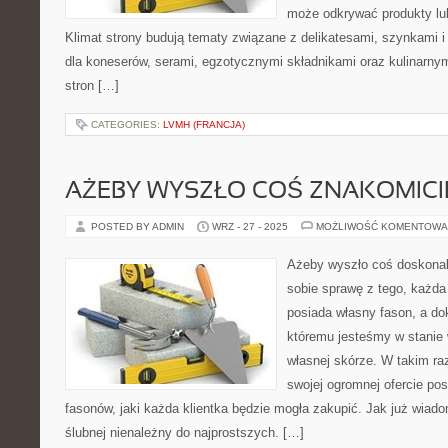
może odkrywać produkty l
Klimat strony budują tematy związane z delikatesami, szynkami 
dla koneserów, serami, egzotycznymi składnikami oraz kulinarnym
stron […]
CATEGORIES:
LVMH (FRANCJA)
AŻEBY WYSZŁO COŚ ZNAKOMICI
POSTED BY ADMIN
WRZ - 27 - 2025
MOŻLIWOŚĆ KOMENTOWA
Ażeby wyszło coś doskonal
sobie sprawę z tego, każda
posiada własny fason, a dok
któremu jesteśmy w stanie 
własnej skórze. W takim ra
swojej ogromnej ofercie pos
fasonów, jaki każda klientka będzie mogła zakupić. Jak już wiad
ślubnej nienależny do najprostszych. […]