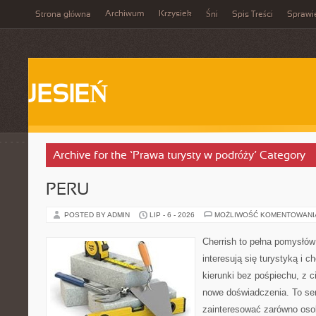
Archiwum
Krzysiek
Strona główna
Śni
Spis Treści
Sprawi
JESIEŃ
Archive for the ‘Prawa turysty w podróży’ Category
PERU
POSTED BY ADMIN
LIP - 6 - 2026
MOŻLIWOŚĆ KOMENTOWAN
Cherrish to pełna pomysłów 
interesują się turystyką i
kierunki bez pośpiechu, z c
nowe doświadczenia. To ser
zainteresować zarówno osob