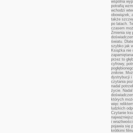
wspólna wypr
potrafią wzm
wchodzi wted
obowiązek, a
także szcze
po latach. T
czasem może
Zmienia się 
doświadczeni
światu. Dlate
szybko jak w
Książka nie 
zapamiętana.
przez to głę
cyfrowy, potr
pogłębionego
zniknie. Moż
dystrybucji 
czytania poz
nadal potrze
życie. Nadal
doświadczeni
których moż
więc relikte
ludzkich od
Czytanie ksi
najważniejsz
i wrażliwośc
pojawia się 
krótkimi fil