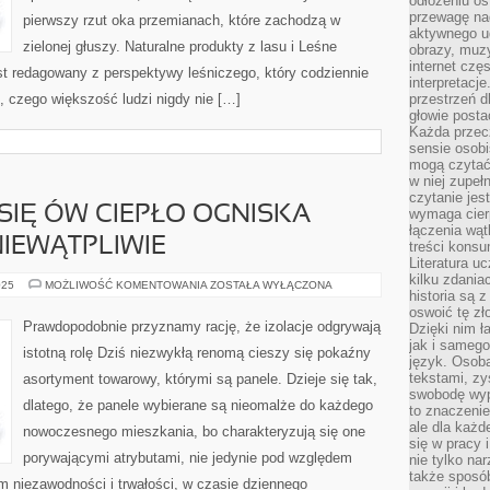
odłożeniu os
Z
przewagę na
NATURY
pierwszy rzut oka przemianach, które zachodzą w
aktywnego ud
zielonej głuszy. Naturalne produkty z lasu i Leśne
obrazy, muz
internet cz
jest redagowany z perspektywy leśniczego, który codziennie
interpretacj
, czego większość ludzi nigdy nie […]
przestrzeń d
głowie posta
Każda przecz
sensie osob
mogą czytać
w niej zupeł
czytanie jes
 SIĘ ÓW CIEPŁO OGNISKA
wymaga cierp
łączenia wą
IEWĄTPLIWIE
treści kons
Literatura u
kilku zdania
A
025
MOŻLIWOŚĆ KOMENTOWANIA
ZOSTAŁA WYŁĄCZONA
historia są 
Z
CZYM
oswoić tę zł
ŁĄCZY
Prawdopodobnie przyznamy rację, że izolacje odgrywają
Dzięki nim ł
SIĘ
jak i samego
ÓW
istotną rolę Dziś niezwykłą renomą cieszy się pokaźny
CIEPŁO
język. Osoba
OGNISKA
tekstami, zy
asortyment towarowy, którymi są panele. Dzieje się tak,
POKOJOWEGO?
NIEWĄTPLIWIE
swobodę wyp
dlatego, że panele wybierane są nieomalże do każdego
to znaczenie
ale dla każ
nowoczesnego mieszkania, bo charakteryzują się one
się w pracy 
porywającymi atrybutami, nie jedynie pod względem
nie tylko na
także sposó
m niezawodności i trwałości, w czasie dziennego