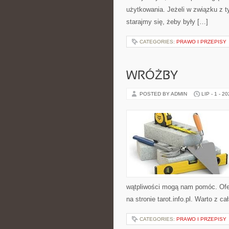
użytkowania. Jeżeli w związku z 
starajmy się, żeby były […]
CATEGORIES:
PRAWO I PRZEPISY
WRÓŻBY
POSTED BY ADMIN
LIP - 1 - 2
wątpliwości mogą nam pomóc. Ofe
na stronie tarot.info.pl. Warto z 
CATEGORIES:
PRAWO I PRZEPISY