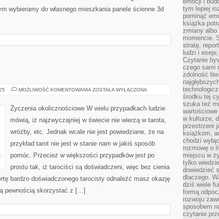
emocji i bud
tym lepiej r
tym wybieramy do własnego mieszkania panele ścienne 3d
pominąć emo
książka potr
zmiany albo
momencie. S
stratę, repo
ludzi i esej
Czytanie byw
czego sami n
zdolność lit
najgłębszyc
technologicz
WRÓŻBY
025
MOŻLIWOŚĆ KOMENTOWANIA
ZOSTAŁA WYŁĄCZONA
środku tej c
szuka też m
Życzenia okolicznościowe W wielu przypadkach ludzie
wartościowe 
w kulturze, 
mówią, iż najzwyczajniej w świecie nie wierzą w tarota,
przestrzeni 
wróżby, etc. Jednak wcale nie jest powiedziane, że na
książkom, a
chodzi wyłąc
przykład tarot nie jest w stanie nam w jakiś sposób
rozmowę o lit
pomóc. Przecież w większości przypadków jest po
miejscu w ży
tylko wiedzi
prostu tak, iż tarociści są doświadczeni, więc bez cienia
dowiedzieć s
dlaczego. Wa
rtę bardzo doświadczonego tarocisty odnaleźć masz okazję
dziś wiele f
całą pewnością skorzystać z […]
formą odpoc
rozwoju zaw
sposobem na
czytanie pr