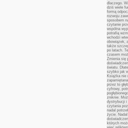
dlaczego. Wa
dziś wiele f
formą odpoc
rozwoju zaw
sposobem na
czytanie pr
wspólna wypr
potrafią wzm
wchodzi wted
obowiązek, a
także szcze
po latach. T
czasem może
Zmienia się 
doświadczeni
światu. Dlate
szybko jak w
Książka nie 
zapamiętana.
przez to głę
cyfrowy, potr
pogłębionego
zniknie. Moż
dystrybucji 
czytania poz
nadal potrze
życie. Nadal
doświadczeni
których moż
więc relikte