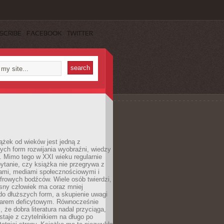
SCRIBE
FACEBOOK
TWITTER
ążek od wieków jest jedną z
ych form rozwijania wyobraźni, wiedzy
i. Mimo tego w XXI wieku regularnie
pytanie, czy książka nie przegrywa z
mami, mediami społecznościowymi i
frowych bodźców. Wiele osób twierdzi,
sny człowiek ma coraz mniej
 do dłuższych form, a skupienie uwagi
owarem deficytowym. Równocześnie
, że dobra literatura nadal przyciąga,
ostaje z czytelnikiem na długo po