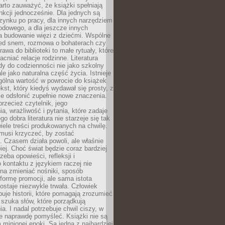
rto zauważyć, że książki spełniają
unkcji jednocześnie. Dla jednych są
zynku po pracy, dla innych narzędziem
odowego, a dla jeszcze innych
 budowanie więzi z dziećmi. Wspólne
zed snem, rozmowa o bohaterach czy
awa do biblioteki to małe rytuały, które
acniać relacje rodzinne. Literatura
y do codzienności nie jako szkolny
le jako naturalna część życia. Istnieje
gólna wartość w powrocie do książek
ekst, który kiedyś wydawał się prosty, z
 odsłonić zupełnie nowe znaczenia.
przecież czytelnik, jego
a, wrażliwość i pytania, które zadaje
go dobra literatura nie starzeje się tak
iele treści produkowanych na chwilę.
musi krzyczeć, by zostać
 Czasem działa powoli, ale właśnie
biej. Choć świat będzie coraz bardziej
zeba opowieści, refleksji i
 kontaktu z językiem raczej nie
na zmieniać nośniki, sposób
i formę promocji, ale sama istota
ostaje niezwykle trwała. Człowiek
buje historii, które pomagają zrozumieć
 szuka słów, które porządkują
a. I nadal potrzebuje chwil ciszy, w
e naprawdę pomyśleć. Książki nie są
m minionej epoki. Są jedną z najbardziej