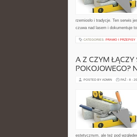
rzemiosło i tradycje. Ten serwis 
czuwa nad lasem i dokumentuje to
CATEGORIES:
PRAWO I PRZEPISY
A Z CZYM ŁĄCZY
POKOJOWEGO? N
POSTED BY ADMIN
PAŹ - 8 - 2
estetycznym, ale też pod względe