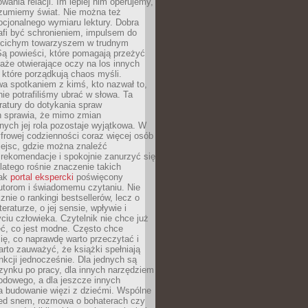
owania relacji. Im lepiej nim operujemy,
ozumiemy świat. Nie można też
cjonalnego wymiaru lektury. Dobra
afi być schronieniem, impulsem do
 cichym towarzyszem w trudnym
ą powieści, które pomagają przeżyć
rtaże otwierające oczy na los innych
e, które porządkują chaos myśli.
a spotkaniem z kimś, kto nazwał to,
ie potrafiliśmy ubrać w słowa. Ta
eratury do dotykania spraw
h sprawia, że mimo zmian
nych jej rola pozostaje wyjątkowa. W
yfrowej codzienności coraz więcej osób
iejsc, gdzie można znaleźć
rekomendacje i spokojnie zanurzyć się
dlatego rośnie znaczenie takich
jak
portal ekspercki
poświęcony
utorom i świadomemu czytaniu. Nie
znie o rankingi bestsellerów, lecz o
eraturze, o jej sensie, wpływie i
ciu człowieka. Czytelnik nie chce już
eć, co jest modne. Często chce
ię, co naprawdę warto przeczytać i
rto zauważyć, że książki spełniają
unkcji jednocześnie. Dla jednych są
zynku po pracy, dla innych narzędziem
odowego, a dla jeszcze innych
 budowanie więzi z dziećmi. Wspólne
zed snem, rozmowa o bohaterach czy