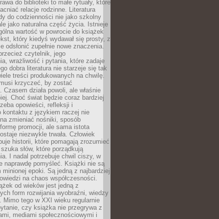
awa do biblioteki to małe rytuały, które
acniać relacje rodzinne. Literatura
y do codzienności nie jako szkolny
le jako naturalna część życia. Istnieje
gólna wartość w powrocie do książek
ekst, który kiedyś wydawał się prosty, z
 odsłonić zupełnie nowe znaczenia.
przecież czytelnik, jego
a, wrażliwość i pytania, które zadaje
go dobra literatura nie starzeje się tak
iele treści produkowanych na chwilę.
musi krzyczeć, by zostać
 Czasem działa powoli, ale właśnie
biej. Choć świat będzie coraz bardziej
zeba opowieści, refleksji i
 kontaktu z językiem raczej nie
na zmieniać nośniki, sposób
i formę promocji, ale sama istota
ostaje niezwykle trwała. Człowiek
buje historii, które pomagają zrozumieć
 szuka słów, które porządkują
a. I nadal potrzebuje chwil ciszy, w
e naprawdę pomyśleć. Książki nie są
m minionej epoki. Są jedną z najbardziej
powiedzi na chaos współczesności.
ążek od wieków jest jedną z
ych form rozwijania wyobraźni, wiedzy
i. Mimo tego w XXI wieku regularnie
pytanie, czy książka nie przegrywa z
mami, mediami społecznościowymi i