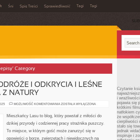
ek
Tagi
Tagi
Śni
Spis Treści
Sprawiedliwość
SUB
zepisy’ Category
ODRÓŻE I ODKRYCIA I LEŚNE
Czytanie ksi
A Z NATURY
najważniejsz
i wrażliwośc
pojawia się 
LASY
2025
MOŻLIWOŚĆ KOMENTOWANIA
ZOSTAŁA WYŁĄCZONA
krótkimi fil
ŚWIATA
–
natłokiem cy
PODRÓŻE
Mieszkańcy Lasu to blog, który powstał z miłości do
że współcze
I
ODKRYCIA
cierpliwości
dzikiej przyrody i codziennej pracy strażnika puszczy.
I
stało się t
LEŚNE
To miejsce, w którym gość może zanurzyć się w
jednak widać
SMAKI
I
inspiruje i z
opowieści o borze, zwierzętach i niewidocznych na
KUCHNIA