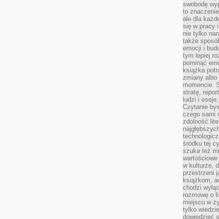
swobodę wyp
to znaczenie
ale dla każ
się w pracy 
nie tylko na
także sposó
emocji i bud
tym lepiej r
pominąć emo
książka potr
zmiany albo
momencie. S
stratę, repo
ludzi i esej
Czytanie byw
czego sami n
zdolność lit
najgłębszyc
technologicz
środku tej c
szuka też m
wartościowe 
w kulturze, 
przestrzeni 
książkom, a
chodzi wyłąc
rozmowę o lit
miejscu w ży
tylko wiedzi
dowiedzieć s