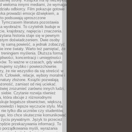
tatniej strony. Książka ma tę niezwykłą
d wieloma innymi mediami, że wymaga
ziału odbiorcy. Film pokazuje gotowe
yka prowadzi emocje dźwiękiem, a
ęsto podsuwają uproszczone
e. Tymczasem literatura pozostawia
la wyobraźni. To czytelnik buduje w
cie, krajobrazy, napięcia i znaczenia.
ytana historia staje się w pewnym
istym doświadczeniem. Dwie osoby
 tę samą powieść, a jednak zobaczyć
nie inne światy. Warto też pamiętać, że
t treningiem myślenia. Dłuższa forma
liwości, koncentracji i umiejętności
tków. To ważne w czasach, gdy wiele
umujemy szybko i powierzchownie.
czy, że nie wszystko da się streścić w
ch. Człowiek, relacje, wybory moralne i
z natury złożone. Książki pozwalają
ożoność, zamiast od niej uciekać.
atwiej zrozumieć zarówno innych ludzi,
 siebie. Czytanie rozwija również
, która obcuje z różnorodnymi
skuje bogatsze słownictwo, większą
owiedzi i lepsze wyczucie stylu. Ma
 nie tylko dla uczniów czy studentów,
dego, kto chce skutecznie komunikować
i życiu prywatnym. Język to przecież
rzędzie przekazywania informacji. To
b porządkowania myśli, wyrażania