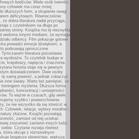
frowych bodźców. Wiele osób twierdzi,
sny człowiek ma coraz mniej
 do dłuższych form, a skupienie uwagi
owarem deficytowym. Równocześnie
, że dobra literatura nadal przyciąga,
ostaje z czytelnikiem na długo po
tatniej strony. Książka ma tę niezwykłą
d wieloma innymi mediami, że wymaga
ziału odbiorcy. Film pokazuje gotowe
yka prowadzi emocje dźwiękiem, a
ęsto podsuwają uproszczone
e. Tymczasem literatura pozostawia
la wyobraźni. To czytelnik buduje w
cie, krajobrazy, napięcia i znaczenia.
ytana historia staje się w pewnym
istym doświadczeniem. Dwie osoby
 tę samą powieść, a jednak zobaczyć
nie inne światy. Warto też pamiętać, że
t treningiem myślenia. Dłuższa forma
liwości, koncentracji i umiejętności
tków. To ważne w czasach, gdy wiele
umujemy szybko i powierzchownie.
czy, że nie wszystko da się streścić w
ch. Człowiek, relacje, wybory moralne i
z natury złożone. Książki pozwalają
ożoność, zamiast od niej uciekać.
atwiej zrozumieć zarówno innych ludzi,
 siebie. Czytanie rozwija również
, która obcuje z różnorodnymi
skuje bogatsze słownictwo, większą