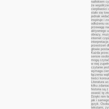
natłokiem cy
że współcze
cierpliwości
stało się t
jednak widać
inspiruje i z
odłożeniu os
przewagę na
aktywnego ud
obrazy, muz
internet cz
interpretacj
przestrzeń d
głowie posta
Każda przecz
sensie osob
mogą czytać
w niej zupeł
czytanie jes
wymaga cierp
łączenia wą
treści kons
Literatura u
kilku zdania
historia są 
oswoić tę zł
Dzięki nim ł
jak i samego
język. Osoba
tekstami, zy