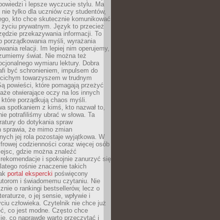
owiedzi i lepsze wyczucie stylu. Ma
 nie tylko dla uczniów czy studentów,
dego, kto chce skutecznie komunikować
i życiu prywatnym. Język to przecież
rzędzie przekazywania informacji. To
b porządkowania myśli, wyrażania
owania relacji. Im lepiej nim operujemy,
ozumiemy świat. Nie można też
cjonalnego wymiaru lektury. Dobra
afi być schronieniem, impulsem do
 cichym towarzyszem w trudnym
ą powieści, które pomagają przeżyć
rtaże otwierające oczy na los innych
e, które porządkują chaos myśli.
a spotkaniem z kimś, kto nazwał to,
ie potrafiliśmy ubrać w słowa. Ta
eratury do dotykania spraw
h sprawia, że mimo zmian
nych jej rola pozostaje wyjątkowa. W
yfrowej codzienności coraz więcej osób
iejsc, gdzie można znaleźć
rekomendacje i spokojnie zanurzyć się
dlatego rośnie znaczenie takich
jak
portal ekspercki
poświęcony
utorom i świadomemu czytaniu. Nie
znie o rankingi bestsellerów, lecz o
eraturze, o jej sensie, wpływie i
ciu człowieka. Czytelnik nie chce już
eć, co jest modne. Często chce
ię, co naprawdę warto przeczytać i