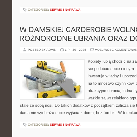
CATEGORIES:
SERWIS I NAPRAWA
W DAMSKIEJ GARDEROBIE WOL
RÓŻNORODNE UBRANIA ORAZ D
POSTED BY ADMIN
LIP - 30 - 2025
MOŻLIWOŚĆ KOMENTOWAN
Kobiety lubią chodzić na 
się podobać sobie i innym.
inwestują w ładny i uporzą
na to mnóstwo czynników, 
atrakcyjne ubrania, ładna f
ważkie są wszelakiego typu
stale ze sobą nosi. Do takich dodatków z początkiem zalicza się 
dama nie wyobraża sobie wyjścia z domu, bez torebki. W torebk
CATEGORIES:
SERWIS I NAPRAWA