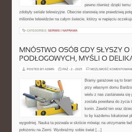
pewno również dzięki temu 
zdobyły seriale telewizyjne. Obecnie stanowią one prawdziwą potę
milionów telewidzów na całym świecie, którzy w napięciu oczekuj
CATEGORIES:
SERWIS I NAPRAWA
MNÓSTWO OSÓB GDY SŁYSZY O
PODŁOGOWYCH, MYŚLI O DELIK
POSTED BY ADMIN
PAŹ - 2 - 2025
MOŻLIWOŚĆ KOMENTOWAN
Bramy garażowe są to bram
przy własnym domu Bardzo
wielu z nas zastanawia się 
została powołana do życia 
konin. Zawód ten oraz dzied
to by każdemu lokatorowi pla
wygodniej. Nauka ta pozwala w skrócie mówiąc na utrzymanie ła
położeniu na Ziemi. Wyobraźmy sobie świat […]