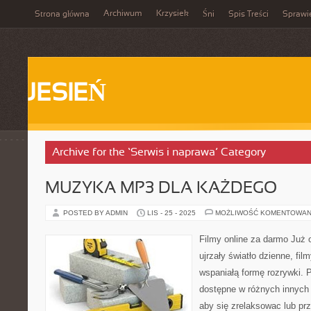
Archiwum
Krzysiek
Strona główna
Śni
Spis Treści
Sprawi
JESIEŃ
Archive for the ‘Serwis i naprawa’ Category
MUZYKA MP3 DLA KAŻDEGO
POSTED BY ADMIN
LIS - 25 - 2025
MOŻLIWOŚĆ KOMENTOWAN
Filmy online za darmo Już 
ujrzały światło dzienne, film
wspaniałą formę rozrywki. 
dostępne w różnych innych
aby się zrelaksowac lub pr