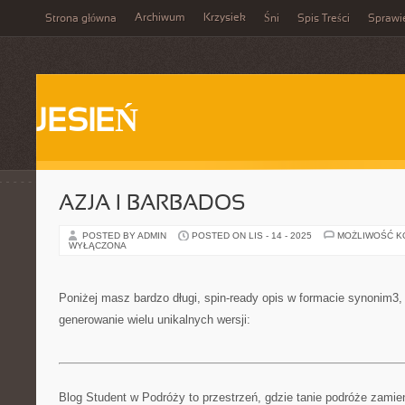
Archiwum
Krzysiek
Strona główna
Śni
Spis Treści
Sprawi
JESIEŃ
AZJA I BARBADOS
POSTED BY ADMIN
POSTED ON LIS - 14 - 2025
MOŻLIWOŚĆ 
WYŁĄCZONA
Poniżej masz bardzo długi, spin-ready opis w formacie synonim3
generowanie wielu unikalnych wersji:
Blog Student w Podróży to przestrzeń, gdzie tanie podróże zamien