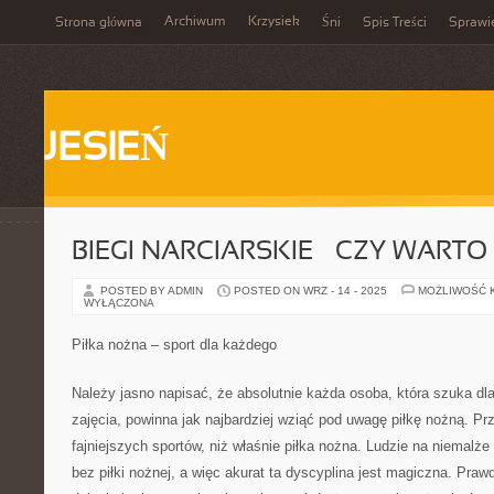
Archiwum
Krzysiek
Strona główna
Śni
Spis Treści
Sprawi
JESIEŃ
BIEGI NARCIARSKIE – CZY WARTO
POSTED BY ADMIN
POSTED ON WRZ - 14 - 2025
MOŻLIWOŚĆ 
WYŁĄCZONA
Piłka nożna – sport dla każdego
Należy jasno napisać, że absolutnie każda osoba, która szuka dla
zajęcia, powinna jak najbardziej wziąć pod uwagę piłkę nożną. Pr
fajniejszych sportów, niż właśnie piłka nożna. Ludzie na niemalż
bez piłki nożnej, a więc akurat ta dyscyplina jest magiczna. Pra