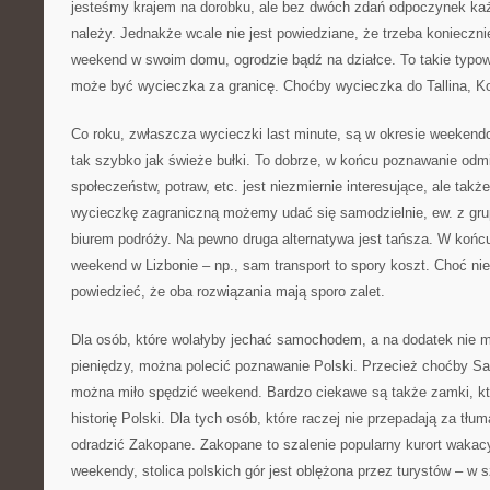
jesteśmy krajem na dorobku, ale bez dwóch zdań odpoczynek ka
należy. Jednakże wcale nie jest powiedziane, że trzeba konieczni
weekend w swoim domu, ogrodzie bądź na działce. To takie t
może być wycieczka za granicę. Choćby wycieczka do Tallina, K
Co roku, zwłaszcza wycieczki last minute, są w okresie weeke
tak szybko jak świeże bułki. To dobrze, w końcu poznawanie odm
społeczeństw, potraw, etc. jest niezmiernie interesujące, ale takż
wycieczkę zagraniczną możemy udać się samodzielnie, ew. z gru
biurem podróży. Na pewno druga alternatywa jest tańsza. W końc
weekend w Lizbonie – np., sam transport to spory koszt. Choć nie
powiedzieć, że oba rozwiązania mają sporo zalet.
Dla osób, które wolałyby jechać samochodem, a na dodatek nie m
pieniędzy, można polecić poznawanie Polski. Przecież choćby Sa
można miło spędzić weekend. Bardzo ciekawe są także zamki, kt
historię Polski. Dla tych osób, które raczej nie przepadają za tł
odradzić Zakopane. Zakopane to szalenie popularny kurort wakacyj
weekendy, stolica polskich gór jest oblężona przez turystów – w