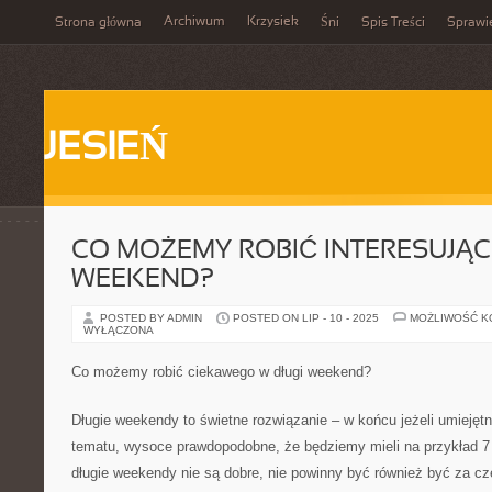
Archiwum
Krzysiek
Strona główna
Śni
Spis Treści
Sprawi
JESIEŃ
CO MOŻEMY ROBIĆ INTERESUJĄC
WEEKEND?
POSTED BY ADMIN
POSTED ON LIP - 10 - 2025
MOŻLIWOŚĆ 
WYŁĄCZONA
Co możemy robić ciekawego w długi weekend?
Długie weekendy to świetne rozwiązanie – w końcu jeżeli umiejęt
tematu, wysoce prawdopodobne, że będziemy mieli na przykład 7 
długie weekendy nie są dobre, nie powinny być również być za c