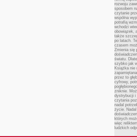
rozwoju zaw
sposobem na
czytanie pr
wspólna wypr
potrafią wzm
wchodzi wted
obowiązek, a
także szcze
po latach. T
czasem może
Zmienia się 
doświadczeni
światu. Dlate
szybko jak w
Książka nie 
zapamiętana.
przez to głę
cyfrowy, potr
pogłębionego
zniknie. Moż
dystrybucji 
czytania poz
nadal potrze
życie. Nadal
doświadczeni
których moż
więc relikte
ludzkich od