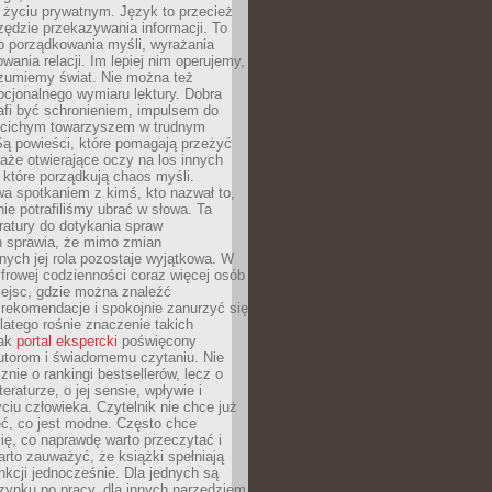
i życiu prywatnym. Język to przecież
rzędzie przekazywania informacji. To
b porządkowania myśli, wyrażania
owania relacji. Im lepiej nim operujemy,
ozumiemy świat. Nie można też
cjonalnego wymiaru lektury. Dobra
afi być schronieniem, impulsem do
 cichym towarzyszem w trudnym
ą powieści, które pomagają przeżyć
rtaże otwierające oczy na los innych
e, które porządkują chaos myśli.
a spotkaniem z kimś, kto nazwał to,
ie potrafiliśmy ubrać w słowa. Ta
eratury do dotykania spraw
h sprawia, że mimo zmian
nych jej rola pozostaje wyjątkowa. W
yfrowej codzienności coraz więcej osób
iejsc, gdzie można znaleźć
rekomendacje i spokojnie zanurzyć się
dlatego rośnie znaczenie takich
jak
portal ekspercki
poświęcony
utorom i świadomemu czytaniu. Nie
znie o rankingi bestsellerów, lecz o
eraturze, o jej sensie, wpływie i
ciu człowieka. Czytelnik nie chce już
eć, co jest modne. Często chce
ię, co naprawdę warto przeczytać i
rto zauważyć, że książki spełniają
unkcji jednocześnie. Dla jednych są
zynku po pracy, dla innych narzędziem