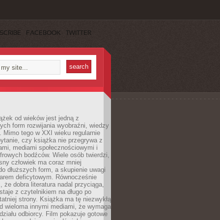
SCRIBE
FACEBOOK
TWITTER
ążek od wieków jest jedną z
ych form rozwijania wyobraźni, wiedzy
i. Mimo tego w XXI wieku regularnie
pytanie, czy książka nie przegrywa z
mami, mediami społecznościowymi i
frowych bodźców. Wiele osób twierdzi,
sny człowiek ma coraz mniej
 do dłuższych form, a skupienie uwagi
owarem deficytowym. Równocześnie
, że dobra literatura nadal przyciąga,
ostaje z czytelnikiem na długo po
tatniej strony. Książka ma tę niezwykłą
d wieloma innymi mediami, że wymaga
ziału odbiorcy. Film pokazuje gotowe