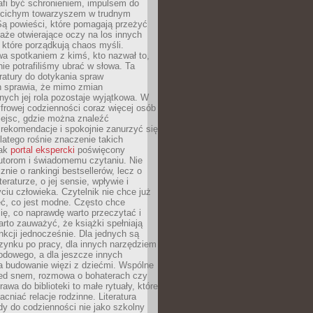
afi być schronieniem, impulsem do
 cichym towarzyszem w trudnym
ą powieści, które pomagają przeżyć
rtaże otwierające oczy na los innych
e, które porządkują chaos myśli.
a spotkaniem z kimś, kto nazwał to,
ie potrafiliśmy ubrać w słowa. Ta
eratury do dotykania spraw
h sprawia, że mimo zmian
nych jej rola pozostaje wyjątkowa. W
yfrowej codzienności coraz więcej osób
iejsc, gdzie można znaleźć
rekomendacje i spokojnie zanurzyć się
dlatego rośnie znaczenie takich
jak
portal ekspercki
poświęcony
utorom i świadomemu czytaniu. Nie
znie o rankingi bestsellerów, lecz o
eraturze, o jej sensie, wpływie i
ciu człowieka. Czytelnik nie chce już
eć, co jest modne. Często chce
ię, co naprawdę warto przeczytać i
rto zauważyć, że książki spełniają
unkcji jednocześnie. Dla jednych są
zynku po pracy, dla innych narzędziem
odowego, a dla jeszcze innych
 budowanie więzi z dziećmi. Wspólne
zed snem, rozmowa o bohaterach czy
awa do biblioteki to małe rytuały, które
acniać relacje rodzinne. Literatura
y do codzienności nie jako szkolny