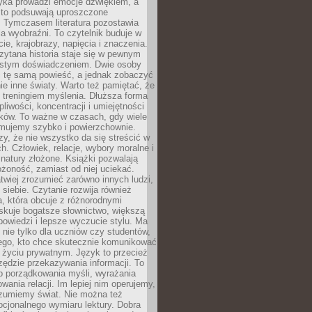
yka prowadzi emocje dźwiękiem, a
ęsto podsuwają uproszczone
e. Tymczasem literatura pozostawia
la wyobraźni. To czytelnik buduje w
cie, krajobrazy, napięcia i znaczenia.
ytana historia staje się w pewnym
istym doświadczeniem. Dwie osoby
 tę samą powieść, a jednak zobaczyć
nie inne światy. Warto też pamiętać, że
t treningiem myślenia. Dłuższa forma
liwości, koncentracji i umiejętności
tków. To ważne w czasach, gdy wiele
umujemy szybko i powierzchownie.
czy, że nie wszystko da się streścić w
ch. Człowiek, relacje, wybory moralne i
z natury złożone. Książki pozwalają
ożoność, zamiast od niej uciekać.
atwiej zrozumieć zarówno innych ludzi,
 siebie. Czytanie rozwija również
, która obcuje z różnorodnymi
skuje bogatsze słownictwo, większą
owiedzi i lepsze wyczucie stylu. Ma
 nie tylko dla uczniów czy studentów,
dego, kto chce skutecznie komunikować
i życiu prywatnym. Język to przecież
rzędzie przekazywania informacji. To
b porządkowania myśli, wyrażania
owania relacji. Im lepiej nim operujemy,
ozumiemy świat. Nie można też
cjonalnego wymiaru lektury. Dobra