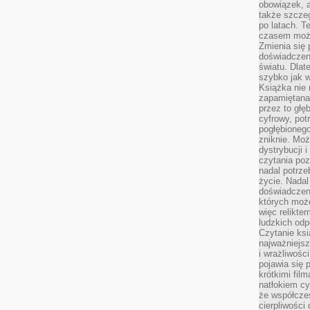
obowiązek, a
także szcze
po latach. T
czasem może
Zmienia się 
doświadczeni
światu. Dlate
szybko jak w
Książka nie 
zapamiętana.
przez to głę
cyfrowy, potr
pogłębionego
zniknie. Moż
dystrybucji 
czytania poz
nadal potrze
życie. Nadal
doświadczeni
których moż
więc relikte
ludzkich od
Czytanie ksi
najważniejsz
i wrażliwośc
pojawia się 
krótkimi fil
natłokiem cy
że współcze
cierpliwości