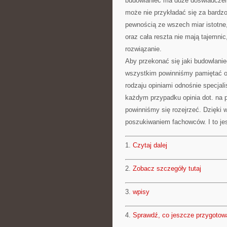
budowlaniec ma duże doświadczenie
może nie przykładać się za bardzo
pewnością ze wszech miar istotne,
oraz cała reszta nie mają tajemni
rozwiązanie.
Aby przekonać się jaki budowlani
wszystkim powinniśmy pamiętać o
rodzaju opiniami odnośnie specjal
każdym przypadku opinia dot. na p
powinniśmy się rozejrzeć. Dzięki 
poszukiwaniem fachowców. I to jes
1.
Czytaj dalej
2.
Zobacz szczegóły tutaj
3.
wpisy
4.
Sprawdź, co jeszcze przygotow