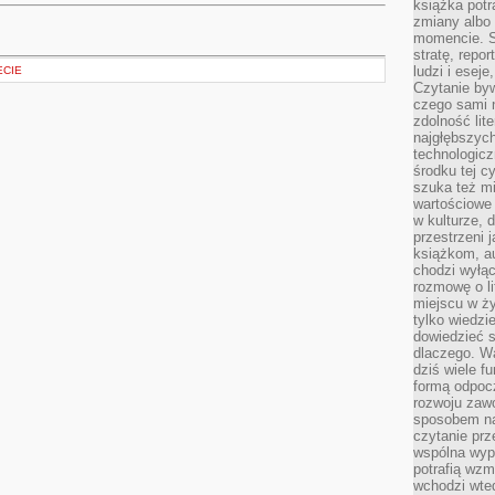
książka potr
zmiany albo
momencie. S
stratę, repo
ludzi i esej
ECIE
Czytanie byw
czego sami n
zdolność lit
najgłębszyc
technologicz
środku tej c
szuka też m
wartościowe 
w kulturze, 
przestrzeni 
książkom, a
chodzi wyłąc
rozmowę o lit
miejscu w ży
tylko wiedzi
dowiedzieć s
dlaczego. Wa
dziś wiele f
formą odpoc
rozwoju zaw
sposobem na
czytanie pr
wspólna wypr
potrafią wzm
wchodzi wted