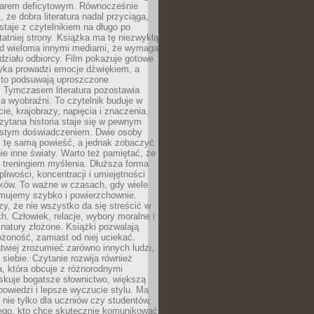
owarem deficytowym. Równocześnie
, że dobra literatura nadal przyciąga,
ostaje z czytelnikiem na długo po
tatniej strony. Książka ma tę niezwykłą
d wieloma innymi mediami, że wymaga
ziału odbiorcy. Film pokazuje gotowe
yka prowadzi emocje dźwiękiem, a
ęsto podsuwają uproszczone
e. Tymczasem literatura pozostawia
la wyobraźni. To czytelnik buduje w
cie, krajobrazy, napięcia i znaczenia.
ytana historia staje się w pewnym
istym doświadczeniem. Dwie osoby
 tę samą powieść, a jednak zobaczyć
nie inne światy. Warto też pamiętać, że
t treningiem myślenia. Dłuższa forma
liwości, koncentracji i umiejętności
tków. To ważne w czasach, gdy wiele
umujemy szybko i powierzchownie.
czy, że nie wszystko da się streścić w
ch. Człowiek, relacje, wybory moralne i
z natury złożone. Książki pozwalają
ożoność, zamiast od niej uciekać.
atwiej zrozumieć zarówno innych ludzi,
 siebie. Czytanie rozwija również
, która obcuje z różnorodnymi
skuje bogatsze słownictwo, większą
owiedzi i lepsze wyczucie stylu. Ma
 nie tylko dla uczniów czy studentów,
dego, kto chce skutecznie komunikować