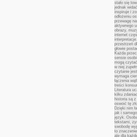
stało się t
jednak widać
inspiruje i z
odłożeniu os
przewagę na
aktywnego ud
obrazy, muz
internet cz
interpretacj
przestrzeń d
głowie posta
Każda przecz
sensie osob
mogą czytać
w niej zupeł
czytanie jes
wymaga cierp
łączenia wą
treści kons
Literatura u
kilku zdania
historia są 
oswoić tę zł
Dzięki nim ł
jak i samego
język. Osoba
tekstami, zy
swobodę wyp
to znaczenie
ale dla każ