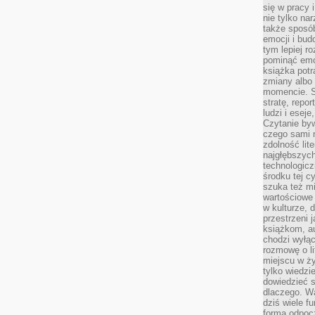
się w pracy 
nie tylko na
także sposó
emocji i bud
tym lepiej r
pominąć emo
książka potr
zmiany albo
momencie. S
stratę, repo
ludzi i esej
Czytanie byw
czego sami n
zdolność lit
najgłębszyc
technologicz
środku tej c
szuka też m
wartościowe 
w kulturze, 
przestrzeni 
książkom, a
chodzi wyłąc
rozmowę o lit
miejscu w ży
tylko wiedzi
dowiedzieć s
dlaczego. Wa
dziś wiele f
formą odpoc