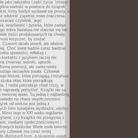
le jako naturalna część życia. Istnieje
gólna wartość w powrocie do książek
ekst, który kiedyś wydawał się prosty, z
 odsłonić zupełnie nowe znaczenia.
przecież czytelnik, jego
a, wrażliwość i pytania, które zadaje
go dobra literatura nie starzeje się tak
iele treści produkowanych na chwilę.
musi krzyczeć, by zostać
 Czasem działa powoli, ale właśnie
biej. Choć świat będzie coraz bardziej
zeba opowieści, refleksji i
 kontaktu z językiem raczej nie
na zmieniać nośniki, sposób
i formę promocji, ale sama istota
ostaje niezwykle trwała. Człowiek
buje historii, które pomagają zrozumieć
 szuka słów, które porządkują
a. I nadal potrzebuje chwil ciszy, w
e naprawdę pomyśleć. Książki nie są
m minionej epoki. Są jedną z najbardziej
powiedzi na chaos współczesności.
ążek od wieków jest jedną z
ych form rozwijania wyobraźni, wiedzy
i. Mimo tego w XXI wieku regularnie
pytanie, czy książka nie przegrywa z
mami, mediami społecznościowymi i
frowych bodźców. Wiele osób twierdzi,
sny człowiek ma coraz mniej
 do dłuższych form, a skupienie uwagi