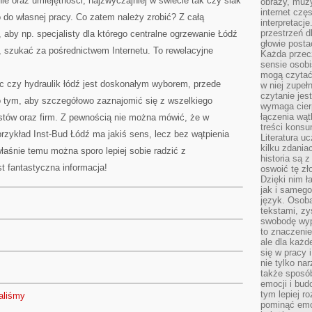
 oraz umiejętności, najzwyczajniej w świecie tak czy siak
obrazy, muz
internet cz
 do własnej pracy. Co zatem należy zrobić? Z całą
interpretacj
przestrzeń d
 aby np. specjalisty dla którego centralne ogrzewanie Łódź
głowie posta
c, szukać za pośrednictwem Internetu. To rewelacyjne
Każda przecz
sensie osob
mogą czytać
ec czy hydraulik łódź jest doskonałym wyborem, przede
w niej zupeł
czytanie jes
 tym, aby szczegółowo zaznajomić się z wszelkiego
wymaga cierp
łączenia wą
istów oraz firm. Z pewnością nie można mówić, że w
treści kons
rzykład Inst-Bud Łódź ma jakiś sens, lecz bez wątpienia
Literatura u
kilku zdania
właśnie temu można sporo lepiej sobie radzić z
historia są 
t fantastyczna informacja!
oswoić tę zł
Dzięki nim ł
jak i samego
język. Osoba
tekstami, zy
swobodę wyp
to znaczenie
ale dla każ
się w pracy 
nie tylko na
także sposó
emocji i bud
tym lepiej r
aliśmy
pominąć emo