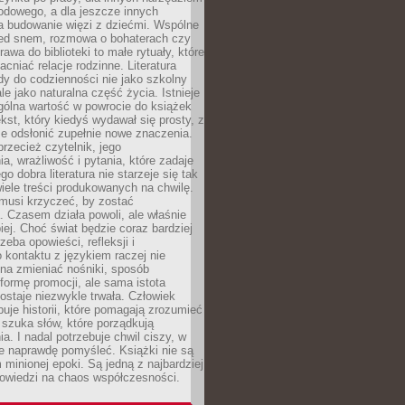
odowego, a dla jeszcze innych
 budowanie więzi z dziećmi. Wspólne
zed snem, rozmowa o bohaterach czy
awa do biblioteki to małe rytuały, które
acniać relacje rodzinne. Literatura
y do codzienności nie jako szkolny
le jako naturalna część życia. Istnieje
gólna wartość w powrocie do książek
ekst, który kiedyś wydawał się prosty, z
 odsłonić zupełnie nowe znaczenia.
przecież czytelnik, jego
a, wrażliwość i pytania, które zadaje
go dobra literatura nie starzeje się tak
iele treści produkowanych na chwilę.
musi krzyczeć, by zostać
 Czasem działa powoli, ale właśnie
biej. Choć świat będzie coraz bardziej
zeba opowieści, refleksji i
 kontaktu z językiem raczej nie
na zmieniać nośniki, sposób
i formę promocji, ale sama istota
ostaje niezwykle trwała. Człowiek
buje historii, które pomagają zrozumieć
 szuka słów, które porządkują
a. I nadal potrzebuje chwil ciszy, w
e naprawdę pomyśleć. Książki nie są
m minionej epoki. Są jedną z najbardziej
powiedzi na chaos współczesności.