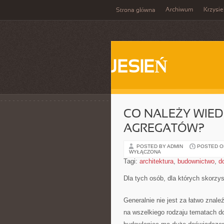
Archiwum
Krzysi
Strona główna
JESIEŃ
CO NALEŻY WIE
AGREGATÓW?
POSTED BY ADMIN
POSTED ON 
WYŁĄCZONA
Tagi:
architektura
,
budownictwo
,
d
Dla tych osób, dla których skorzy
Generalnie nie jest za łatwo znal
na wszelkiego rodzaju tematach d