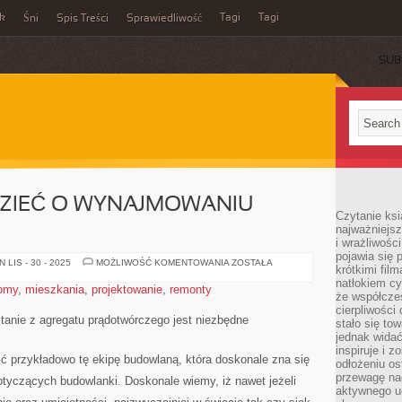
ek
Tagi
Tagi
Śni
Spis Treści
Sprawiedliwość
SUB
DZIEĆ O WYNAJMOWANIU
Czytanie ksi
najważniejsz
i wrażliwośc
pojawia się 
CO
LIS - 30 - 2025
MOŻLIWOŚĆ KOMENTOWANIA
ZOSTAŁA
krótkimi fil
NALEŻY
WIEDZIEĆ
natłokiem cy
omy
,
mieszkania
,
projektowanie
,
remonty
O
że współcze
WYNAJMOWANIU
cierpliwości
AGREGATÓW?
stanie z agregatu prądotwórczego jest niezbędne
stało się t
jednak widać
inspiruje i z
eźć przykładowo tę ekipę budowlaną, która doskonale zna się
odłożeniu os
przewagę na
otyczących budowlanki. Doskonale wiemy, iż nawet jeżeli
aktywnego ud