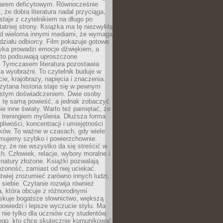
owarem deficytowym. Równocześnie
, że dobra literatura nadal przyciąga,
ostaje z czytelnikiem na długo po
tatniej strony. Książka ma tę niezwykłą
d wieloma innymi mediami, że wymaga
ziału odbiorcy. Film pokazuje gotowe
yka prowadzi emocje dźwiękiem, a
ęsto podsuwają uproszczone
e. Tymczasem literatura pozostawia
la wyobraźni. To czytelnik buduje w
cie, krajobrazy, napięcia i znaczenia.
ytana historia staje się w pewnym
istym doświadczeniem. Dwie osoby
 tę samą powieść, a jednak zobaczyć
nie inne światy. Warto też pamiętać, że
t treningiem myślenia. Dłuższa forma
liwości, koncentracji i umiejętności
tków. To ważne w czasach, gdy wiele
umujemy szybko i powierzchownie.
czy, że nie wszystko da się streścić w
ch. Człowiek, relacje, wybory moralne i
z natury złożone. Książki pozwalają
ożoność, zamiast od niej uciekać.
atwiej zrozumieć zarówno innych ludzi,
 siebie. Czytanie rozwija również
, która obcuje z różnorodnymi
skuje bogatsze słownictwo, większą
owiedzi i lepsze wyczucie stylu. Ma
 nie tylko dla uczniów czy studentów,
dego, kto chce skutecznie komunikować