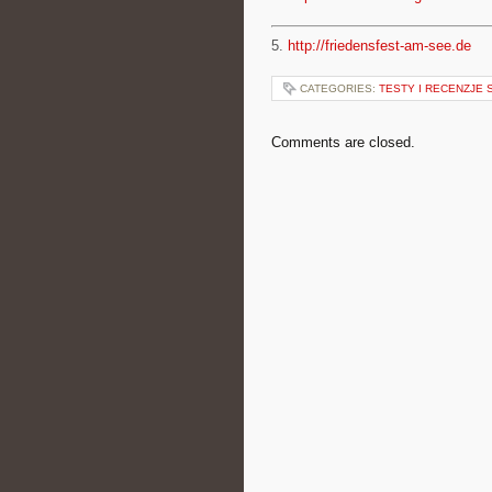
5.
http://friedensfest-am-see.de
CATEGORIES:
TESTY I RECENZJE 
Comments are closed.