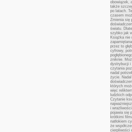
obowiązek, a
także szcze
po latach. T
czasem może
Zmienia się 
doświadczeni
światu. Dlate
szybko jak w
Książka nie 
zapamiętana.
przez to głę
cyfrowy, potr
pogłębionego
zniknie. Moż
dystrybucji 
czytania poz
nadal potrze
życie. Nadal
doświadczeni
których moż
więc relikte
ludzkich od
Czytanie ksi
najważniejsz
i wrażliwośc
pojawia się 
krótkimi fil
natłokiem cy
że współcze
cierpliwości