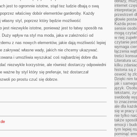
obrazy, muz
internet cz
ch jest to ogromnie istotne, stąd tez ludzie dbają o swą
interpretacj
ać poprzez właściwy dobór elementów garderoby. Każdy
przestrzeń d
głowie posta
j własny styl, poprzez który będzie możliwość
Każda przecz
 jest niezwykle istotne, ponieważ jest to łatwy sposób na
sensie osob
mogą czytać
 Duży wpływ na styl ma moda, jaka w zależności od
w niej zupeł
czytanie jes
żdemu z nas nowych elementów, jakie dają możliwość lepiej
wymaga cierp
kże zakrywać własne wady, jakich nie chcemy ukazywać.
łączenia wą
treści kons
cowana i umożliwia wyszukać coś najbardziej dobre dla
Literatura u
ądać niezwykle korzystnie, ale również dostarczy odpowiedni
kilku zdania
historia są 
e ważne by styl który się preferuje, też dostarczał
oswoić tę zł
Dzięki nim ł
zwoli po prostu czuć się dobrze.
jak i samego
język. Osoba
tekstami, zy
swobodę wyp
to znaczenie
ale dla każ
się w pracy 
nie tylko na
także sposó
.de
emocji i bud
tym lepiej r
pominąć emo