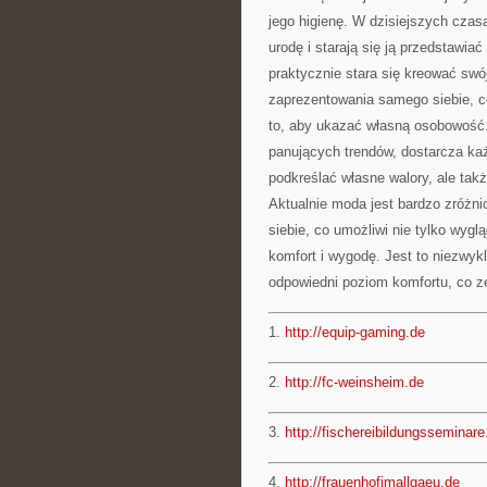
jego higienę. W dzisiejszych czasa
urodę i starają się ją przedstawi
praktycznie stara się kreować swó
zaprezentowania samego siebie, co
to, aby ukazać własną osobowość.
panujących trendów, dostarcza ka
podkreślać własne walory, ale ta
Aktualnie moda jest bardzo zróżni
siebie, co umożliwi nie tylko wygl
komfort i wygodę. Jest to niezwykl
odpowiedni poziom komfortu, co ze
1.
http://equip-gaming.de
2.
http://fc-weinsheim.de
3.
http://fischereibildungsseminare
4.
http://frauenhofimallgaeu.de