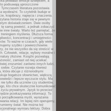
yka prowadzi emocje dźwiękiem, a
ęsto podsuwają uproszczone
e. Tymczasem literatura pozostawia
la wyobraźni. To czytelnik buduje w
cie, krajobrazy, napięcia i znaczenia.
ytana historia staje się w pewnym
istym doświadczeniem. Dwie osoby
 tę samą powieść, a jednak zobaczyć
nie inne światy. Warto też pamiętać, że
t treningiem myślenia. Dłuższa forma
liwości, koncentracji i umiejętności
tków. To ważne w czasach, gdy wiele
umujemy szybko i powierzchownie.
czy, że nie wszystko da się streścić w
ch. Człowiek, relacje, wybory moralne i
z natury złożone. Książki pozwalają
ożoność, zamiast od niej uciekać.
atwiej zrozumieć zarówno innych ludzi,
 siebie. Czytanie rozwija również
, która obcuje z różnorodnymi
skuje bogatsze słownictwo, większą
owiedzi i lepsze wyczucie stylu. Ma
 nie tylko dla uczniów czy studentów,
dego, kto chce skutecznie komunikować
i życiu prywatnym. Język to przecież
rzędzie przekazywania informacji. To
b porządkowania myśli, wyrażania
owania relacji. Im lepiej nim operujemy,
ozumiemy świat. Nie można też
cjonalnego wymiaru lektury. Dobra