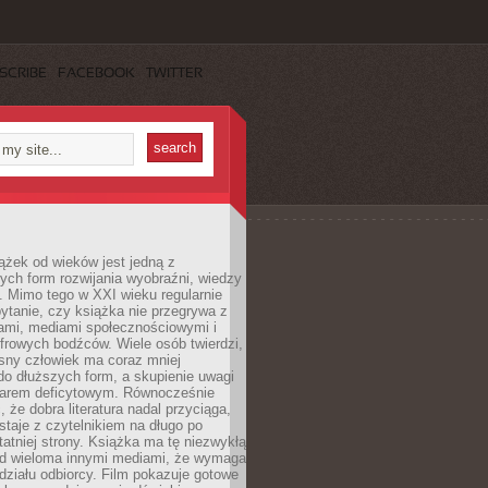
SCRIBE
FACEBOOK
TWITTER
ążek od wieków jest jedną z
ych form rozwijania wyobraźni, wiedzy
i. Mimo tego w XXI wieku regularnie
pytanie, czy książka nie przegrywa z
mami, mediami społecznościowymi i
frowych bodźców. Wiele osób twierdzi,
sny człowiek ma coraz mniej
 do dłuższych form, a skupienie uwagi
owarem deficytowym. Równocześnie
, że dobra literatura nadal przyciąga,
ostaje z czytelnikiem na długo po
tatniej strony. Książka ma tę niezwykłą
d wieloma innymi mediami, że wymaga
ziału odbiorcy. Film pokazuje gotowe