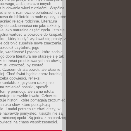
odowego, a dla jeszcze innych
 budowanie więzi z dziećmi. Wspólne
zed snem, rozmowa o bohaterach czy
awa do biblioteki to małe rytuały, które
acniać relacje rodzinne. Literatura
y do codzienności nie jako szkolny
le jako naturalna część życia. Istnieje
gólna wartość w powrocie do książek
ekst, który kiedyś wydawał się prosty, z
 odsłonić zupełnie nowe znaczenia.
przecież czytelnik, jego
a, wrażliwość i pytania, które zadaje
go dobra literatura nie starzeje się tak
iele treści produkowanych na chwilę.
musi krzyczeć, by zostać
 Czasem działa powoli, ale właśnie
biej. Choć świat będzie coraz bardziej
zeba opowieści, refleksji i
 kontaktu z językiem raczej nie
na zmieniać nośniki, sposób
i formę promocji, ale sama istota
ostaje niezwykle trwała. Człowiek
buje historii, które pomagają zrozumieć
 szuka słów, które porządkują
a. I nadal potrzebuje chwil ciszy, w
e naprawdę pomyśleć. Książki nie są
m minionej epoki. Są jedną z najbardziej
powiedzi na chaos współczesności.