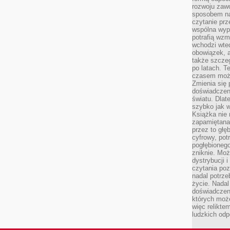
rozwoju zaw
sposobem na
czytanie pr
wspólna wypr
potrafią wzm
wchodzi wted
obowiązek, a
także szcze
po latach. T
czasem może
Zmienia się 
doświadczeni
światu. Dlate
szybko jak w
Książka nie 
zapamiętana.
przez to głę
cyfrowy, potr
pogłębionego
zniknie. Moż
dystrybucji 
czytania poz
nadal potrze
życie. Nadal
doświadczeni
których moż
więc relikte
ludzkich od