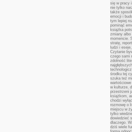
się w pracy 
nie tylko na
także sposó
emocji i bud
tym lepiej r
pominąć emo
książka potr
zmiany albo
momencie. S
stratę, repo
ludzi i esej
Czytanie byw
czego sami n
zdolność lit
najgłębszyc
technologicz
środku tej c
szuka też m
wartościowe 
w kulturze, 
przestrzeni 
książkom, a
chodzi wyłąc
rozmowę o lit
miejscu w ży
tylko wiedzi
dowiedzieć s
dlaczego. Wa
dziś wiele f
formą odpoc