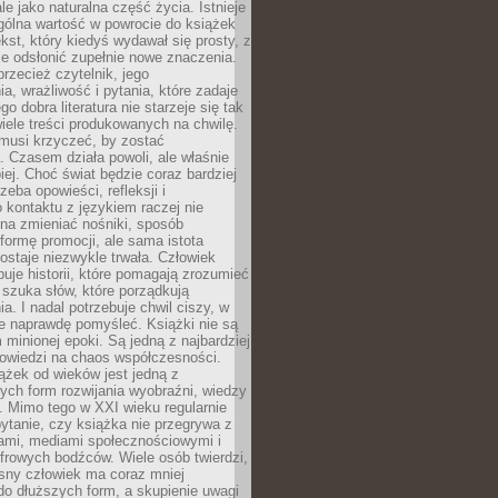
le jako naturalna część życia. Istnieje
gólna wartość w powrocie do książek
ekst, który kiedyś wydawał się prosty, z
 odsłonić zupełnie nowe znaczenia.
przecież czytelnik, jego
a, wrażliwość i pytania, które zadaje
go dobra literatura nie starzeje się tak
iele treści produkowanych na chwilę.
musi krzyczeć, by zostać
 Czasem działa powoli, ale właśnie
biej. Choć świat będzie coraz bardziej
zeba opowieści, refleksji i
 kontaktu z językiem raczej nie
na zmieniać nośniki, sposób
i formę promocji, ale sama istota
ostaje niezwykle trwała. Człowiek
buje historii, które pomagają zrozumieć
 szuka słów, które porządkują
a. I nadal potrzebuje chwil ciszy, w
e naprawdę pomyśleć. Książki nie są
m minionej epoki. Są jedną z najbardziej
powiedzi na chaos współczesności.
ążek od wieków jest jedną z
ych form rozwijania wyobraźni, wiedzy
i. Mimo tego w XXI wieku regularnie
pytanie, czy książka nie przegrywa z
mami, mediami społecznościowymi i
frowych bodźców. Wiele osób twierdzi,
sny człowiek ma coraz mniej
 do dłuższych form, a skupienie uwagi