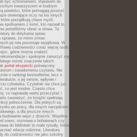
afi być schronieniem, impulsem do
 cichym towarzyszem w trudnym
ą powieści, które pomagają przeżyć
rtaże otwierające oczy na los innych
e, które porządkują chaos myśli.
a spotkaniem z kimś, kto nazwał to,
ie potrafiliśmy ubrać w słowa. Ta
eratury do dotykania spraw
h sprawia, że mimo zmian
nych jej rola pozostaje wyjątkowa. W
yfrowej codzienności coraz więcej osób
iejsc, gdzie można znaleźć
rekomendacje i spokojnie zanurzyć się
dlatego rośnie znaczenie takich
jak
portal ekspercki
poświęcony
utorom i świadomemu czytaniu. Nie
znie o rankingi bestsellerów, lecz o
eraturze, o jej sensie, wpływie i
ciu człowieka. Czytelnik nie chce już
eć, co jest modne. Często chce
ię, co naprawdę warto przeczytać i
rto zauważyć, że książki spełniają
unkcji jednocześnie. Dla jednych są
zynku po pracy, dla innych narzędziem
odowego, a dla jeszcze innych
 budowanie więzi z dziećmi. Wspólne
zed snem, rozmowa o bohaterach czy
awa do biblioteki to małe rytuały, które
acniać relacje rodzinne. Literatura
y do codzienności nie jako szkolny