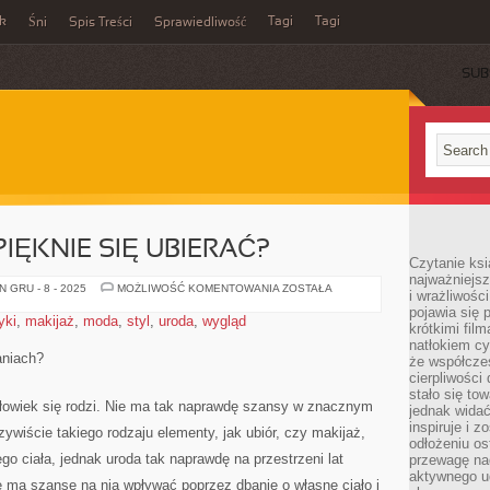
ek
Tagi
Tagi
Śni
Spis Treści
Sprawiedliwość
SUB
PIĘKNIE SIĘ UBIERAĆ?
Czytanie ksi
najważniejsz
CO
 GRU - 8 - 2025
MOŻLIWOŚĆ KOMENTOWANIA
ZOSTAŁA
i wrażliwośc
ZROBIĆ,
pojawia się 
ABY
yki
,
makijaż
,
moda
,
styl
,
uroda
,
wygląd
PIĘKNIE
krótkimi fil
SIĘ
natłokiem cy
UBIERAĆ?
aniach?
że współcze
cierpliwości
stało się t
człowiek się rodzi. Nie ma tak naprawdę szansy w znacznym
jednak widać
inspiruje i z
ywiście takiego rodzaju elementy, jak ubiór, czy makijaż,
odłożeniu os
go ciała, jednak uroda tak naprawdę na przestrzeni lat
przewagę na
aktywnego ud
ie ma szansę na nią wpływać poprzez dbanie o własne ciało i