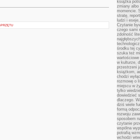
książka potr
zmiany albo
momencie. S
stratę, repo
ludzi i esej
Czytanie byw
SPRZĘTU
czego sami n
zdolność lit
najgłębszyc
technologicz
środku tej c
szuka też m
wartościowe 
w kulturze, 
przestrzeni 
książkom, a
chodzi wyłąc
rozmowę o lit
miejscu w ży
tylko wiedzi
dowiedzieć s
dlaczego. Wa
dziś wiele f
formą odpoc
rozwoju zaw
sposobem na
czytanie pr
wspólna wypr
potrafią wzm
wchodzi wted