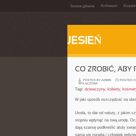
Archiwum
Krzysi
Strona główna
JESIEŃ
CO ZROBIĆ, ABY 
POSTED BY ADMIN
POSTED ON
WYŁĄCZONA
Tagi:
dziewczyny
,
kobiety
,
kosmet
W jaki sposób oszczędzać na ubr
Uroda, to dar od natury, z jakim 
stopniu wpłynąć na swą urodę. Ocz
dają szansę podkreślić atuty swoje
sama się rozwija i człowiek jedyn