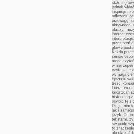
stało się t
jednak widać
inspiruje i z
odłożeniu os
przewagę na
aktywnego ud
obrazy, muz
internet cz
interpretacj
przestrzeń d
głowie posta
Każda przecz
sensie osob
mogą czytać
w niej zupeł
czytanie jes
wymaga cierp
łączenia wą
treści kons
Literatura u
kilku zdania
historia są 
oswoić tę zł
Dzięki nim ł
jak i samego
język. Osoba
tekstami, zy
swobodę wyp
to znaczenie
ale dla każ