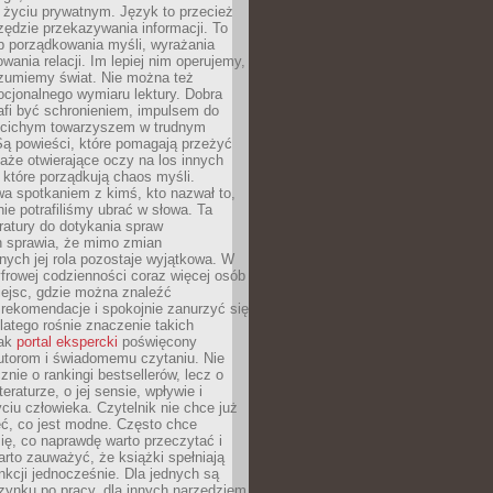
i życiu prywatnym. Język to przecież
rzędzie przekazywania informacji. To
b porządkowania myśli, wyrażania
owania relacji. Im lepiej nim operujemy,
ozumiemy świat. Nie można też
cjonalnego wymiaru lektury. Dobra
afi być schronieniem, impulsem do
 cichym towarzyszem w trudnym
ą powieści, które pomagają przeżyć
rtaże otwierające oczy na los innych
e, które porządkują chaos myśli.
a spotkaniem z kimś, kto nazwał to,
ie potrafiliśmy ubrać w słowa. Ta
eratury do dotykania spraw
h sprawia, że mimo zmian
nych jej rola pozostaje wyjątkowa. W
yfrowej codzienności coraz więcej osób
iejsc, gdzie można znaleźć
rekomendacje i spokojnie zanurzyć się
dlatego rośnie znaczenie takich
jak
portal ekspercki
poświęcony
utorom i świadomemu czytaniu. Nie
znie o rankingi bestsellerów, lecz o
eraturze, o jej sensie, wpływie i
ciu człowieka. Czytelnik nie chce już
eć, co jest modne. Często chce
ię, co naprawdę warto przeczytać i
rto zauważyć, że książki spełniają
unkcji jednocześnie. Dla jednych są
zynku po pracy, dla innych narzędziem