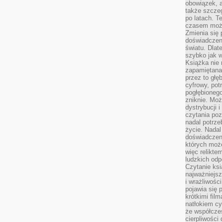
obowiązek, a
także szcze
po latach. T
czasem może
Zmienia się 
doświadczeni
światu. Dlate
szybko jak w
Książka nie 
zapamiętana.
przez to głę
cyfrowy, potr
pogłębionego
zniknie. Moż
dystrybucji 
czytania poz
nadal potrze
życie. Nadal
doświadczeni
których moż
więc relikte
ludzkich od
Czytanie ksi
najważniejsz
i wrażliwośc
pojawia się 
krótkimi fil
natłokiem cy
że współcze
cierpliwości