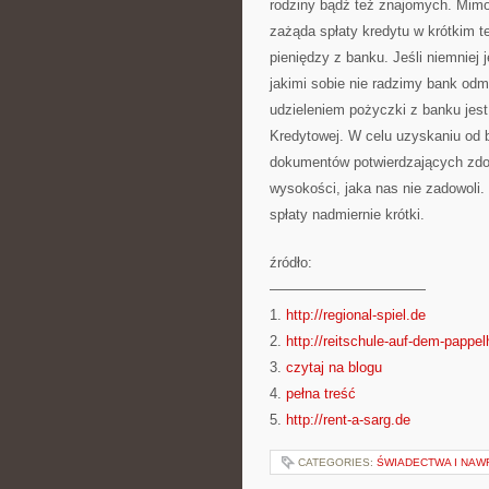
rodziny bądź też znajomych. Mimo
zażąda spłaty kredytu w krótkim 
pieniędzy z banku. Jeśli niemniej
jakimi sobie nie radzimy bank od
udzieleniem pożyczki z banku jest
Kredytowej. W celu uzyskaniu od 
dokumentów potwierdzających zdo
wysokości, jaka nas nie zadowoli.
spłaty nadmiernie krótki.
źródło:
———————————
1.
http://regional-spiel.de
2.
http://reitschule-auf-dem-pappel
3.
czytaj na blogu
4.
pełna treść
5.
http://rent-a-sarg.de
CATEGORIES:
ŚWIADECTWA I NAW