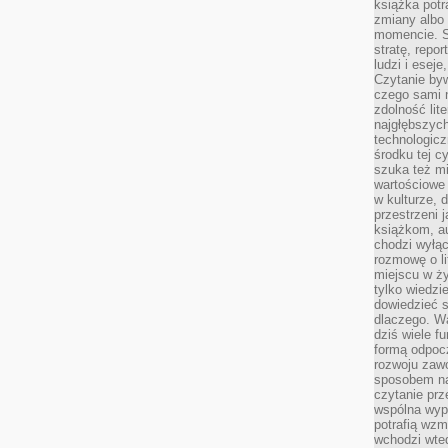
książka potr
zmiany albo
momencie. S
stratę, repo
ludzi i esej
Czytanie byw
czego sami n
zdolność lit
najgłębszyc
technologicz
środku tej c
szuka też m
wartościowe 
w kulturze, 
przestrzeni 
książkom, a
chodzi wyłąc
rozmowę o lit
miejscu w ży
tylko wiedzi
dowiedzieć s
dlaczego. Wa
dziś wiele f
formą odpoc
rozwoju zaw
sposobem na
czytanie pr
wspólna wypr
potrafią wzm
wchodzi wted