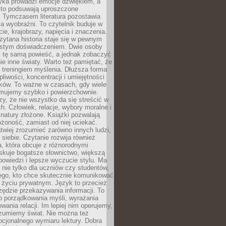
yka prowadzi emocje dźwiękiem, a
ęsto podsuwają uproszczone
e. Tymczasem literatura pozostawia
la wyobraźni. To czytelnik buduje w
cie, krajobrazy, napięcia i znaczenia.
ytana historia staje się w pewnym
istym doświadczeniem. Dwie osoby
 tę samą powieść, a jednak zobaczyć
nie inne światy. Warto też pamiętać, że
t treningiem myślenia. Dłuższa forma
liwości, koncentracji i umiejętności
tków. To ważne w czasach, gdy wiele
umujemy szybko i powierzchownie.
czy, że nie wszystko da się streścić w
ch. Człowiek, relacje, wybory moralne i
z natury złożone. Książki pozwalają
ożoność, zamiast od niej uciekać.
atwiej zrozumieć zarówno innych ludzi,
 siebie. Czytanie rozwija również
, która obcuje z różnorodnymi
skuje bogatsze słownictwo, większą
owiedzi i lepsze wyczucie stylu. Ma
 nie tylko dla uczniów czy studentów,
dego, kto chce skutecznie komunikować
i życiu prywatnym. Język to przecież
rzędzie przekazywania informacji. To
b porządkowania myśli, wyrażania
owania relacji. Im lepiej nim operujemy,
ozumiemy świat. Nie można też
cjonalnego wymiaru lektury. Dobra