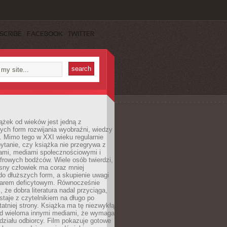
SCRIBE
FACEBOOK
TWITTER
ążek od wieków jest jedną z
ych form rozwijania wyobraźni, wiedzy
i. Mimo tego w XXI wieku regularnie
pytanie, czy książka nie przegrywa z
mami, mediami społecznościowymi i
frowych bodźców. Wiele osób twierdzi,
sny człowiek ma coraz mniej
 do dłuższych form, a skupienie uwagi
owarem deficytowym. Równocześnie
, że dobra literatura nadal przyciąga,
ostaje z czytelnikiem na długo po
tatniej strony. Książka ma tę niezwykłą
d wieloma innymi mediami, że wymaga
ziału odbiorcy. Film pokazuje gotowe