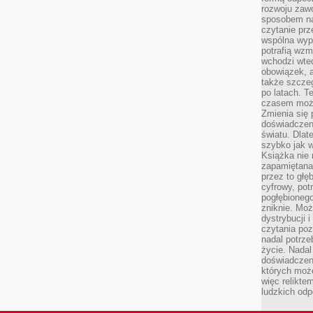
rozwoju zaw
sposobem na
czytanie pr
wspólna wypr
potrafią wzm
wchodzi wted
obowiązek, a
także szcze
po latach. T
czasem może
Zmienia się 
doświadczeni
światu. Dlate
szybko jak w
Książka nie 
zapamiętana.
przez to głę
cyfrowy, potr
pogłębionego
zniknie. Moż
dystrybucji 
czytania poz
nadal potrze
życie. Nadal
doświadczeni
których moż
więc relikte
ludzkich od