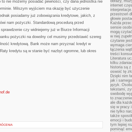
obrazy, muz
 to nie możemy posiadać pewności, czy dana jednostka nie
internet cz
terminie. Milszym wyjściem ma okazję być użyczenie
interpretacj
przestrzeń d
 jednak posiadamy już zobowiązania kredytowe, jakich, z
głowie posta
mówi nam pożyczki. Standardową procedurą przed
Każda przecz
sensie osob
 sprawdzenie czy widniejemy już w Biurze Informacji
mogą czytać
w niej zupeł
banku pożyczki na dowolny cel musimy przedstawić szereg
czytanie jes
lność kredytową. Bank może nam przyznać kredyt w
wymaga cierp
łączenia wą
 Raty kredytu są w stanie być nazbyt ogromne, lub okres
treści kons
Literatura u
kilku zdania
historia są 
oswoić tę zł
Dzięki nim ł
jak i samego
język. Osoba
tekstami, zy
hof.de
swobodę wyp
to znaczenie
ale dla każ
się w pracy 
nie tylko na
także sposó
emocji i bud
tym lepiej r
RÓCENIA
pominąć emo