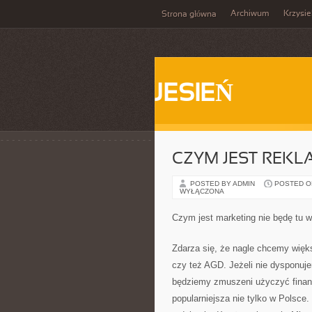
Archiwum
Krzysi
Strona główna
JESIEŃ
CZYM JEST REKL
POSTED BY ADMIN
POSTED ON 
WYŁĄCZONA
Czym jest marketing nie będę tu w
Zdarza się, że nagle chcemy więk
czy też AGD. Jeżeli nie dysponuj
będziemy zmuszeni użyczyć fin
popularniejsza nie tylko w Polsce