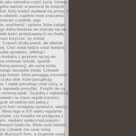
le jako naturalna część życia. Istnieje
gólna wartość w powrocie do książek
ekst, który kiedyś wydawał się prosty, z
 odsłonić zupełnie nowe znaczenia.
przecież czytelnik, jego
a, wrażliwość i pytania, które zadaje
go dobra literatura nie starzeje się tak
iele treści produkowanych na chwilę.
musi krzyczeć, by zostać
 Czasem działa powoli, ale właśnie
biej. Choć świat będzie coraz bardziej
zeba opowieści, refleksji i
 kontaktu z językiem raczej nie
na zmieniać nośniki, sposób
i formę promocji, ale sama istota
ostaje niezwykle trwała. Człowiek
buje historii, które pomagają zrozumieć
 szuka słów, które porządkują
a. I nadal potrzebuje chwil ciszy, w
e naprawdę pomyśleć. Książki nie są
m minionej epoki. Są jedną z najbardziej
powiedzi na chaos współczesności.
ążek od wieków jest jedną z
ych form rozwijania wyobraźni, wiedzy
i. Mimo tego w XXI wieku regularnie
pytanie, czy książka nie przegrywa z
mami, mediami społecznościowymi i
frowych bodźców. Wiele osób twierdzi,
sny człowiek ma coraz mniej
 do dłuższych form, a skupienie uwagi