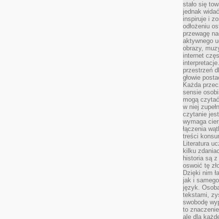
stało się t
jednak widać
inspiruje i z
odłożeniu os
przewagę na
aktywnego ud
obrazy, muz
internet cz
interpretacj
przestrzeń d
głowie posta
Każda przecz
sensie osob
mogą czytać
w niej zupeł
czytanie jes
wymaga cierp
łączenia wą
treści kons
Literatura u
kilku zdania
historia są 
oswoić tę zł
Dzięki nim ł
jak i samego
język. Osoba
tekstami, zy
swobodę wyp
to znaczenie
ale dla każ