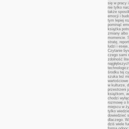
się w pracy 
nie tylko na
także sposó
emocji i bud
tym lepiej r
pominąć emo
książka potr
zmiany albo
momencie. S
stratę, repo
ludzi i esej
Czytanie byw
czego sami n
zdolność lit
najgłębszyc
technologicz
środku tej c
szuka też m
wartościowe 
w kulturze, 
przestrzeni 
książkom, a
chodzi wyłąc
rozmowę o lit
miejscu w ży
tylko wiedzi
dowiedzieć s
dlaczego. Wa
dziś wiele f
formą odpoc