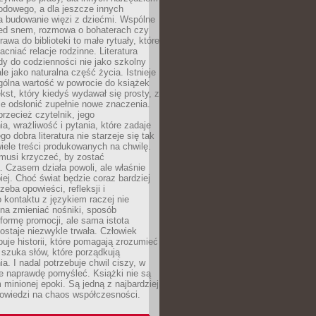
odowego, a dla jeszcze innych
 budowanie więzi z dziećmi. Wspólne
zed snem, rozmowa o bohaterach czy
awa do biblioteki to małe rytuały, które
acniać relacje rodzinne. Literatura
y do codzienności nie jako szkolny
le jako naturalna część życia. Istnieje
gólna wartość w powrocie do książek
ekst, który kiedyś wydawał się prosty, z
 odsłonić zupełnie nowe znaczenia.
przecież czytelnik, jego
a, wrażliwość i pytania, które zadaje
go dobra literatura nie starzeje się tak
iele treści produkowanych na chwilę.
musi krzyczeć, by zostać
 Czasem działa powoli, ale właśnie
biej. Choć świat będzie coraz bardziej
zeba opowieści, refleksji i
 kontaktu z językiem raczej nie
na zmieniać nośniki, sposób
i formę promocji, ale sama istota
ostaje niezwykle trwała. Człowiek
buje historii, które pomagają zrozumieć
 szuka słów, które porządkują
a. I nadal potrzebuje chwil ciszy, w
e naprawdę pomyśleć. Książki nie są
m minionej epoki. Są jedną z najbardziej
powiedzi na chaos współczesności.