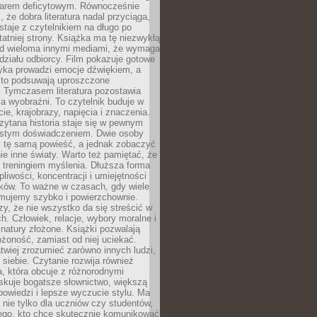
owarem deficytowym. Równocześnie
, że dobra literatura nadal przyciąga,
ostaje z czytelnikiem na długo po
tatniej strony. Książka ma tę niezwykłą
d wieloma innymi mediami, że wymaga
ziału odbiorcy. Film pokazuje gotowe
yka prowadzi emocje dźwiękiem, a
ęsto podsuwają uproszczone
e. Tymczasem literatura pozostawia
la wyobraźni. To czytelnik buduje w
cie, krajobrazy, napięcia i znaczenia.
ytana historia staje się w pewnym
istym doświadczeniem. Dwie osoby
 tę samą powieść, a jednak zobaczyć
nie inne światy. Warto też pamiętać, że
t treningiem myślenia. Dłuższa forma
liwości, koncentracji i umiejętności
tków. To ważne w czasach, gdy wiele
umujemy szybko i powierzchownie.
czy, że nie wszystko da się streścić w
ch. Człowiek, relacje, wybory moralne i
z natury złożone. Książki pozwalają
ożoność, zamiast od niej uciekać.
atwiej zrozumieć zarówno innych ludzi,
 siebie. Czytanie rozwija również
, która obcuje z różnorodnymi
skuje bogatsze słownictwo, większą
owiedzi i lepsze wyczucie stylu. Ma
 nie tylko dla uczniów czy studentów,
dego, kto chce skutecznie komunikować