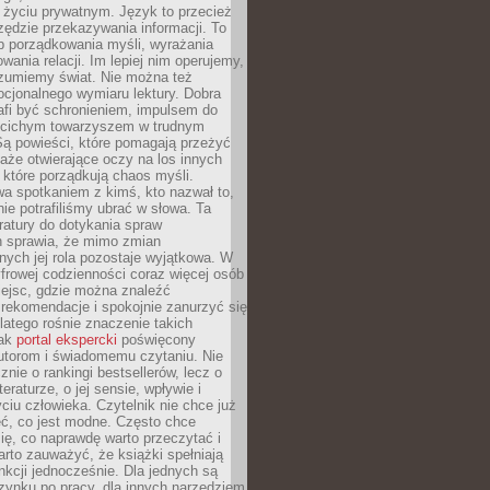
i życiu prywatnym. Język to przecież
rzędzie przekazywania informacji. To
b porządkowania myśli, wyrażania
owania relacji. Im lepiej nim operujemy,
ozumiemy świat. Nie można też
cjonalnego wymiaru lektury. Dobra
afi być schronieniem, impulsem do
 cichym towarzyszem w trudnym
ą powieści, które pomagają przeżyć
rtaże otwierające oczy na los innych
e, które porządkują chaos myśli.
a spotkaniem z kimś, kto nazwał to,
ie potrafiliśmy ubrać w słowa. Ta
eratury do dotykania spraw
h sprawia, że mimo zmian
nych jej rola pozostaje wyjątkowa. W
yfrowej codzienności coraz więcej osób
iejsc, gdzie można znaleźć
rekomendacje i spokojnie zanurzyć się
dlatego rośnie znaczenie takich
jak
portal ekspercki
poświęcony
utorom i świadomemu czytaniu. Nie
znie o rankingi bestsellerów, lecz o
eraturze, o jej sensie, wpływie i
ciu człowieka. Czytelnik nie chce już
eć, co jest modne. Często chce
ię, co naprawdę warto przeczytać i
rto zauważyć, że książki spełniają
unkcji jednocześnie. Dla jednych są
zynku po pracy, dla innych narzędziem