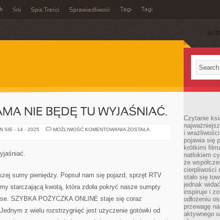
ek
Tagi
Tagi
Śni
Spis Treści
Sprawiedliwość
SUB
AMA NIE BĘDĘ TU WYJAŚNIAĆ.
Czytanie ksi
najważniejsz
CZYM
SIE - 14 - 2025
MOŻLIWOŚĆ KOMENTOWANIA
ZOSTAŁA
i wrażliwośc
JEST
pojawia się 
REKLAMA
NIE
krótkimi fil
BĘDĘ
yjaśniać.
natłokiem cy
TU
WYJAŚNIAĆ.
że współcze
cierpliwości
szej sumy pieniędzy. Popsuł nam się pojazd, sprzęt RTV
stało się t
jednak widać
emy starczającą kwotą, która zdoła pokryć nasze sumpty
inspiruje i z
anse. SZYBKA POŻYCZKA ONLINE staje się coraz
odłożeniu os
przewagę na
. Jednym z wielu rozstrzygnięć jest użyczenie gotówki od
aktywnego ud