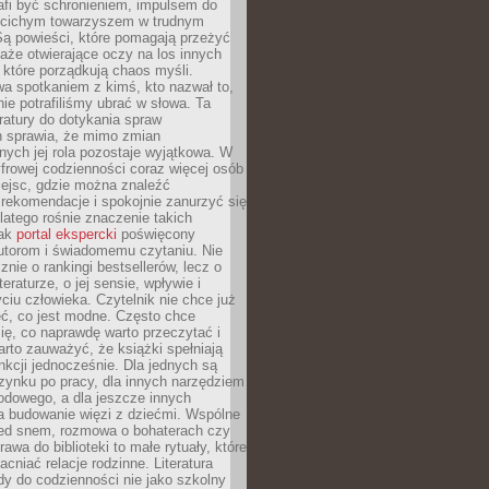
afi być schronieniem, impulsem do
 cichym towarzyszem w trudnym
ą powieści, które pomagają przeżyć
rtaże otwierające oczy na los innych
e, które porządkują chaos myśli.
a spotkaniem z kimś, kto nazwał to,
ie potrafiliśmy ubrać w słowa. Ta
eratury do dotykania spraw
h sprawia, że mimo zmian
nych jej rola pozostaje wyjątkowa. W
yfrowej codzienności coraz więcej osób
iejsc, gdzie można znaleźć
rekomendacje i spokojnie zanurzyć się
dlatego rośnie znaczenie takich
jak
portal ekspercki
poświęcony
utorom i świadomemu czytaniu. Nie
znie o rankingi bestsellerów, lecz o
eraturze, o jej sensie, wpływie i
ciu człowieka. Czytelnik nie chce już
eć, co jest modne. Często chce
ię, co naprawdę warto przeczytać i
rto zauważyć, że książki spełniają
unkcji jednocześnie. Dla jednych są
zynku po pracy, dla innych narzędziem
odowego, a dla jeszcze innych
 budowanie więzi z dziećmi. Wspólne
zed snem, rozmowa o bohaterach czy
awa do biblioteki to małe rytuały, które
acniać relacje rodzinne. Literatura
y do codzienności nie jako szkolny