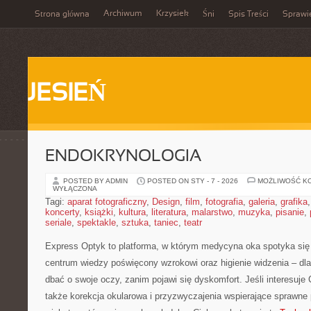
Archiwum
Krzysiek
Strona główna
Śni
Spis Treści
Sprawi
JESIEŃ
ENDOKRYNOLOGIA
POSTED BY ADMIN
POSTED ON STY - 7 - 2026
MOŻLIWOŚĆ K
WYŁĄCZONA
Tagi:
aparat fotograficzny
,
Design
,
film
,
fotografia
,
galeria
,
grafika
koncerty
,
książki
,
kultura
,
literatura
,
malarstwo
,
muzyka
,
pisanie
,
seriale
,
spektakle
,
sztuka
,
taniec
,
teatr
Express Optyk to platforma, w którym medycyna oka spotyka się
centrum wiedzy poświęcony wzrokowi oraz higienie widzenia – dl
dbać o swoje oczy, zanim pojawi się dyskomfort. Jeśli interesuje 
także korekcja okularowa i przyzwyczajenia wspierające sprawne p