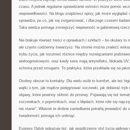
czasu. A jednak regularne sprawdzanie ostrości może pomóc wc
nieprawidłowości. Na blogu znajdziesz opisy, jak może wyglądać 
sprawdza, po co, jak się zorganizować, i dlaczego czasem badani
Taka wiedza pomaga zmniejszyć niepewność w gabinetową rzecz
Nie brakuje również treści o oprawkach i szkłach – bo okulary to 
ale często codzienny towarzysz. Na stronie można znaleźć wskaz
trybu życia, jak rozumieć różnice między rozwiązaniami podsta
wieloogniskowymi, oraz kiedy sens mają antyrefleks, blokada UV,
ochrona przed smugami. To praktyka, która przekłada się na jako
Osobny obszar to kontakty. Dla wielu osób to komfort, ale też hig
wątki o tym, jak mądrze pielęgnować soczewki, jak dobierać tryb
objawy, które powinny skłonić do przerwy. Pojawiają się też tema
soczewkach, o pojemnikach, oraz o błędach, które robi się najczęś
nie stanie”. Właśnie te drobne zaniedbania potrafią prowadzić do
świadomość pomaga ich uniknąć.
Express Optyk pokazuje też, jak współczesny styl życia wpływa 