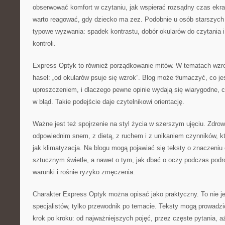
obserwować komfort w czytaniu, jak wspierać rozsądny czas ekr
warto reagować, gdy dziecko ma zez. Podobnie u osób starszyc
typowe wyzwania: spadek kontrastu, dobór okularów do czytania i
kontroli.
Express Optyk to również porządkowanie mitów. W tematach wz
haseł: „od okularów psuje się wzrok”. Blog może tłumaczyć, co je
uproszczeniem, i dlaczego pewne opinie wydają się wiarygodne, 
w błąd. Takie podejście daje czytelnikowi orientację.
Ważne jest też spojrzenie na styl życia w szerszym ujęciu. Zdrow
odpowiednim snem, z dietą, z ruchem i z unikaniem czynników, któ
jak klimatyzacja. Na blogu mogą pojawiać się teksty o znaczeniu
sztucznym świetle, a nawet o tym, jak dbać o oczy podczas podró
warunki i rośnie ryzyko zmęczenia.
Charakter Express Optyk można opisać jako praktyczny. To nie je
specjalistów, tylko przewodnik po temacie. Teksty mogą prowadzi
krok po kroku: od najważniejszych pojęć, przez częste pytania, aż