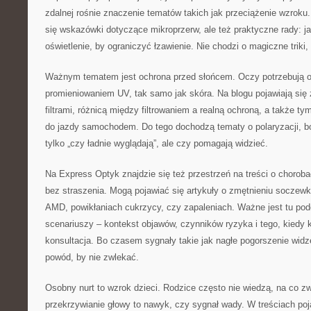
zdalnej rośnie znaczenie tematów takich jak przeciążenie wzroku
się wskazówki dotyczące mikroprzerw, ale też praktyczne rady: ja
oświetlenie, by ograniczyć łzawienie. Nie chodzi o magiczne triki,
Ważnym tematem jest ochrona przed słońcem. Oczy potrzebują o
promieniowaniem UV, tak samo jak skóra. Na blogu pojawiają się
filtrami, różnicą między filtrowaniem a realną ochroną, a także ty
do jazdy samochodem. Do tego dochodzą tematy o polaryzacji, bo 
tylko „czy ładnie wyglądają”, ale czy pomagają widzieć.
Na Express Optyk znajdzie się też przestrzeń na treści o chorob
bez straszenia. Mogą pojawiać się artykuły o zmętnieniu soczew
AMD, powikłaniach cukrzycy, czy zapaleniach. Ważne jest tu pod
scenariuszy – kontekst objawów, czynników ryzyka i tego, kiedy 
konsultacja. Bo czasem sygnały takie jak nagłe pogorszenie widze
powód, by nie zwlekać.
Osobny nurt to wzrok dzieci. Rodzice często nie wiedzą, na co 
przekrzywianie głowy to nawyk, czy sygnał wady. W treściach poj