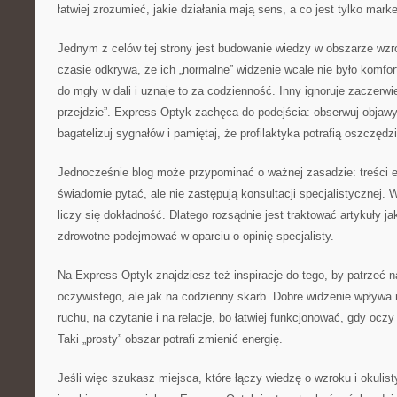
łatwiej zrozumieć, jakie działania mają sens, a co jest tylko mar
Jednym z celów tej strony jest budowanie wiedzy w obszarze wzr
czasie odkrywa, że ich „normalne” widzenie wcale nie było komfor
do mgły w dali i uznaje to za codzienność. Inny ignoruje zaczerwi
przejdzie”. Express Optyk zachęca do podejścia: obserwuj objawy,
bagatelizuj sygnałów i pamiętaj, że profilaktyka potrafią oszczędzi
Jednocześnie blog może przypominać o ważnej zasadzie: treści
świadomie pytać, ale nie zastępują konsultacji specjalistycznej.
liczy się dokładność. Dlatego rozsądnie jest traktować artykuły j
zdrowotne podejmować w oparciu o opinię specjalisty.
Na Express Optyk znajdziesz też inspiracje do tego, by patrzeć n
oczywistego, ale jak na codzienny skarb. Dobre widzenie wpływa
ruchu, na czytanie i na relacje, bo łatwiej funkcjonować, gdy ocz
Taki „prosty” obszar potrafi zmienić energię.
Jeśli więc szukasz miejsca, które łączy wiedzę o wzroku i okulis