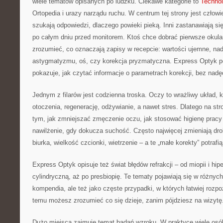
wiele tematów opisanych po ludzku. Ciekawe kategorie to
Techno
Ortopedia i urazy narządu ruchu. W centrum tej strony jest człowie
szukają odpowiedzi, dlaczego powieki pieką. Inni zastanawiają się
po całym dniu przed monitorem. Ktoś chce dobrać pierwsze okular
zrozumieć, co oznaczają zapisy w recepcie: wartości ujemne, na
astygmatyzmu, oś, czy korekcja pryzmatyczna. Express Optyk por
pokazuje, jak czytać informacje o parametrach korekcji, bez nadę
Jednym z filarów jest codzienna troska. Oczy to wrażliwy układ, k
otoczenia, regenerację, odżywianie, a nawet stres. Dlatego na stro
tym, jak zmniejszać zmęczenie oczu, jak stosować higienę pracy
nawilżenie, gdy dokucza suchość. Często najwięcej zmieniają dro
biurka, wielkość czcionki, wietrzenie – a te „małe korekty” potrafi
Express Optyk opisuje też świat błędów refrakcji – od miopii i hip
cylindryczną, aż po presbiopię. Te tematy pojawiają się w różnych
kompendia, ale też jako częste przypadki, w których łatwiej rozp
temu możesz zrozumieć co się dzieje, zanim pójdziesz na wizytę
Dużo miejsca zajmuje temat badań wzroku. W praktyce wiele osób