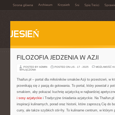
Archiwum
Krzysiek
Strona główna
Śni
Spis Treści
Sprawi
JESIEŃ
FILOZOFIA JEDZENIA W AZJI
POSTED BY ADMIN
POSTED ON LIS - 17 - 2025
MOŻLIWOŚĆ 
WYŁĄCZONA
Thaifun.pl – portal dla miłośników smaków Azji to przestrzeń, w kt
przenikają się z pasją do gotowania. To portal, który powstał z pot
smakiem, aby pokazać kuchnię azjatycką w najbardziej apetyczn
i sosy azjatyckie
i Tradycyjne śniadania azjatyckie. Na Thaifun.pl 
inspiracji kulinarnych, porad oraz historii, które zaproszą Cię do 
curry, ale także szybkich stir-fry. To kulinarne centrum, w który