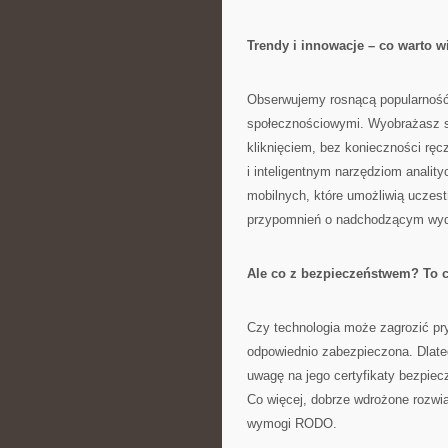
Trendy i innowacje – co warto w
Obserwujemy rosnącą popularność
społecznościowymi. Wyobrażasz s
kliknięciem, bez konieczności rę
i inteligentnym narzędziom analit
mobilnych, które umożliwią uczes
przypomnień o nadchodzącym wyd
Ale co z bezpieczeństwem? To 
Czy technologia może zagrozić pry
odpowiednio zabezpieczona. Dlate
uwagę na jego certyfikaty bezpiec
Co więcej, dobrze wdrożone rozwi
wymogi RODO.