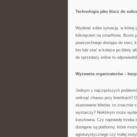
Technologia jako klucz do sukce
Wyobraź sobie sytuację, w której 
kliknięciem na smartfonie. Brzmi j
powszechnego dostępu do sieci, k
kto lubi stać w kolejce po bilety
do sprzedaży online to odpowiedni
Wyzwania organizatorów – bezp
Jednym z najczęstszych problemó
uniknąć chaosu przy bramkach? O
skanowanie biletów, co znacznie sk
wystarczy? Niektórym może wydawa
kosztowna. Czy naprawdę trzeba i
dostępne są platformy, które moż
agroturystycznego czy małej instytu