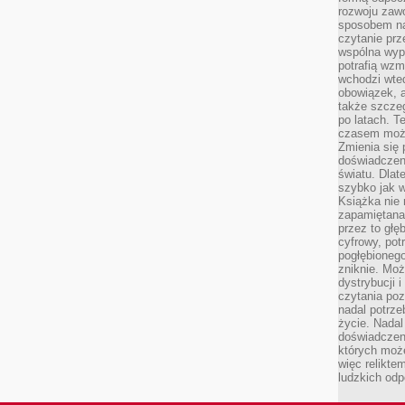
rozwoju zaw
sposobem na
czytanie pr
wspólna wypr
potrafią wzm
wchodzi wted
obowiązek, a
także szcze
po latach. T
czasem może
Zmienia się 
doświadczeni
światu. Dlate
szybko jak w
Książka nie 
zapamiętana.
przez to głę
cyfrowy, potr
pogłębionego
zniknie. Moż
dystrybucji 
czytania poz
nadal potrze
życie. Nadal
doświadczeni
których moż
więc relikte
ludzkich od