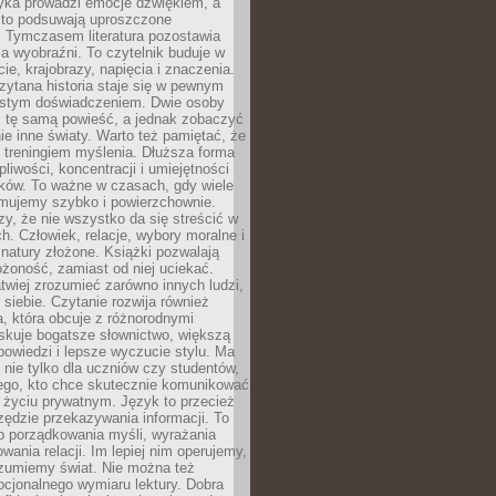
yka prowadzi emocje dźwiękiem, a
ęsto podsuwają uproszczone
e. Tymczasem literatura pozostawia
la wyobraźni. To czytelnik buduje w
cie, krajobrazy, napięcia i znaczenia.
ytana historia staje się w pewnym
istym doświadczeniem. Dwie osoby
 tę samą powieść, a jednak zobaczyć
nie inne światy. Warto też pamiętać, że
t treningiem myślenia. Dłuższa forma
liwości, koncentracji i umiejętności
tków. To ważne w czasach, gdy wiele
umujemy szybko i powierzchownie.
czy, że nie wszystko da się streścić w
ch. Człowiek, relacje, wybory moralne i
z natury złożone. Książki pozwalają
ożoność, zamiast od niej uciekać.
atwiej zrozumieć zarówno innych ludzi,
 siebie. Czytanie rozwija również
, która obcuje z różnorodnymi
skuje bogatsze słownictwo, większą
owiedzi i lepsze wyczucie stylu. Ma
 nie tylko dla uczniów czy studentów,
dego, kto chce skutecznie komunikować
i życiu prywatnym. Język to przecież
rzędzie przekazywania informacji. To
b porządkowania myśli, wyrażania
owania relacji. Im lepiej nim operujemy,
ozumiemy świat. Nie można też
cjonalnego wymiaru lektury. Dobra