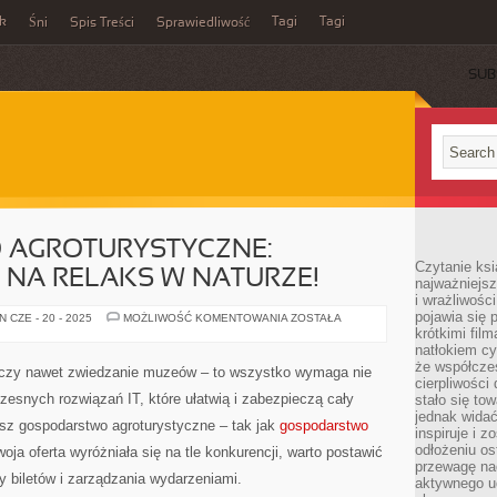
ek
Tagi
Tagi
Śni
Spis Treści
Sprawiedliwość
SUB
AGROTURYSTYCZNE:
Czytanie ksi
E NA RELAKS W NATURZE!
najważniejsz
i wrażliwośc
pojawia się 
GOSPODARSTWO
 CZE - 20 - 2025
MOŻLIWOŚĆ KOMENTOWANIA
ZOSTAŁA
AGROTURYSTYCZNE:
krótkimi fil
IDEALNE
natłokiem cy
MIEJSCE
że współcze
NA
 czy nawet zwiedzanie muzeów – to wszystko wymaga nie
RELAKS
cierpliwości
W
zesnych rozwiązań IT, które ułatwią i zabezpieczą cały
stało się t
NATURZE!
jednak widać
isz gospodarstwo agroturystyczne – tak jak
gospodarstwo
inspiruje i z
odłożeniu os
oja oferta wyróżniała się na tle konkurencji, warto postawić
przewagę na
 biletów i zarządzania wydarzeniami.
aktywnego ud