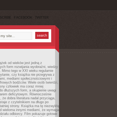
SCRIBE
FACEBOOK
TWITTER
ążek od wieków jest jedną z
ych form rozwijania wyobraźni, wiedzy
i. Mimo tego w XXI wieku regularnie
pytanie, czy książka nie przegrywa z
mami, mediami społecznościowymi i
frowych bodźców. Wiele osób twierdzi,
sny człowiek ma coraz mniej
 do dłuższych form, a skupienie uwagi
owarem deficytowym. Równocześnie
, że dobra literatura nadal przyciąga,
ostaje z czytelnikiem na długo po
tatniej strony. Książka ma tę niezwykłą
d wieloma innymi mediami, że wymaga
ziału odbiorcy. Film pokazuje gotowe