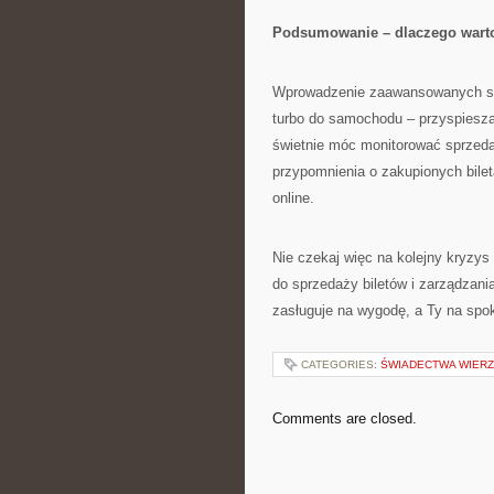
Podsumowanie – dlaczego warto
Wprowadzenie zaawansowanych syst
turbo do samochodu – przyspiesza 
świetnie móc monitorować sprzed
przypomnienia o zakupionych bil
online.
Nie czekaj więc na kolejny kryzys
do sprzedaży biletów i zarządzan
zasługuje na wygodę, a Ty na spok
CATEGORIES:
ŚWIADECTWA WIER
Comments are closed.