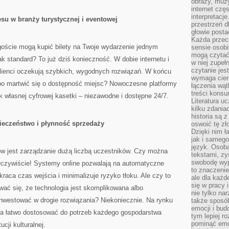
obrazy, muz
internet cz
interpretacj
su w branży turystycznej i eventowej
przestrzeń d
głowie posta
Każda przecz
goście mogą kupić bilety na Twoje wydarzenie jednym
sensie osob
mogą czytać
ak standard? To już dziś konieczność. W dobie internetu i
w niej zupeł
czytanie jes
lienci oczekują szybkich, wygodnych rozwiązań. W końcu
wymaga cierp
 albo martwić się o dostępność miejsc? Nowoczesne platformy
łączenia wą
treści kons
k własnej cyfrowej kasetki – niezawodne i dostępne 24/7.
Literatura u
kilku zdania
historia są 
ieczeństwo i płynność sprzedaży
oswoić tę zł
Dzięki nim ł
jak i samego
język. Osoba
w jest zarządzanie dużą liczbą uczestników. Czy można
tekstami, zy
swobodę wyp
czywiście! Systemy online pozwalają na automatyczne
to znaczenie
raca czas wejścia i minimalizuje ryzyko tłoku. Ale czy to
ale dla każ
się w pracy 
ć się, że technologia jest skomplikowana albo
nie tylko na
nwestować w drogie rozwiązania? Niekoniecznie. Na rynku
także sposó
emocji i bud
na łatwo dostosować do potrzeb każdego gospodarstwa
tym lepiej r
pominąć emo
cji kulturalnej.