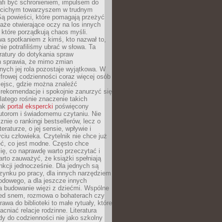
afi być schronieniem, impulsem do
 cichym towarzyszem w trudnym
ą powieści, które pomagają przeżyć
rtaże otwierające oczy na los innych
e, które porządkują chaos myśli.
a spotkaniem z kimś, kto nazwał to,
ie potrafiliśmy ubrać w słowa. Ta
eratury do dotykania spraw
h sprawia, że mimo zmian
nych jej rola pozostaje wyjątkowa. W
yfrowej codzienności coraz więcej osób
iejsc, gdzie można znaleźć
rekomendacje i spokojnie zanurzyć się
dlatego rośnie znaczenie takich
jak
portal ekspercki
poświęcony
utorom i świadomemu czytaniu. Nie
znie o rankingi bestsellerów, lecz o
eraturze, o jej sensie, wpływie i
ciu człowieka. Czytelnik nie chce już
eć, co jest modne. Często chce
ię, co naprawdę warto przeczytać i
rto zauważyć, że książki spełniają
unkcji jednocześnie. Dla jednych są
zynku po pracy, dla innych narzędziem
odowego, a dla jeszcze innych
 budowanie więzi z dziećmi. Wspólne
zed snem, rozmowa o bohaterach czy
awa do biblioteki to małe rytuały, które
acniać relacje rodzinne. Literatura
y do codzienności nie jako szkolny