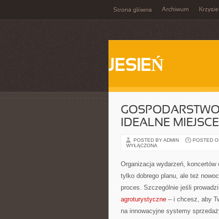
Archiwum
Krzysi
Strona główna
JESIEŃ
GOSPODARSTWO 
IDEALNE MIEJSC
POSTED BY ADMIN
POSTED ON
WYŁĄCZONA
Organizacja wydarzeń, koncertów
tylko dobrego planu, ale też nowoc
proces. Szczególnie jeśli prowadz
agroturystyczne
– i chcesz, aby Tw
na innowacyjne systemy sprzedaży