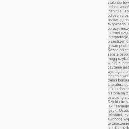
stało się t
jednak widać
inspiruje i z
odłożeniu os
przewagę na
aktywnego ud
obrazy, muz
internet cz
interpretacj
przestrzeń d
głowie posta
Każda przecz
sensie osob
mogą czytać
w niej zupeł
czytanie jes
wymaga cierp
łączenia wą
treści kons
Literatura u
kilku zdania
historia są 
oswoić tę zł
Dzięki nim ł
jak i samego
język. Osoba
tekstami, zy
swobodę wyp
to znaczenie
ale dla każ