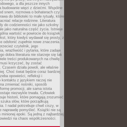
odowego, a dla jeszcze innych
 budowanie więzi z dziećmi. Wspólne
zed snem, rozmowa o bohaterach czy
awa do biblioteki to małe rytuały, które
acniać relacje rodzinne. Literatura
y do codzienności nie jako szkolny
le jako naturalna część życia. Istnieje
gólna wartość w powrocie do książek
ekst, który kiedyś wydawał się prosty, z
 odsłonić zupełnie nowe znaczenia.
przecież czytelnik, jego
a, wrażliwość i pytania, które zadaje
go dobra literatura nie starzeje się tak
iele treści produkowanych na chwilę.
musi krzyczeć, by zostać
 Czasem działa powoli, ale właśnie
biej. Choć świat będzie coraz bardziej
zeba opowieści, refleksji i
 kontaktu z językiem raczej nie
na zmieniać nośniki, sposób
i formę promocji, ale sama istota
ostaje niezwykle trwała. Człowiek
buje historii, które pomagają zrozumieć
 szuka słów, które porządkują
a. I nadal potrzebuje chwil ciszy, w
e naprawdę pomyśleć. Książki nie są
m minionej epoki. Są jedną z najbardziej
powiedzi na chaos współczesności.