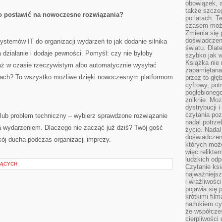
obowiązek, a
także szcze
 postawić na nowoczesne rozwiązania?
po latach. T
czasem może
Zmienia się 
doświadczeni
emów IT do organizacji wydarzeń to jak dodanie silnika
światu. Dlate
działanie i dodaje pewności. Pomyśl: czy nie byłoby
szybko jak w
Książka nie 
aż w czasie rzeczywistym albo automatycznie wysyłać
zapamiętana.
etach? To wszystko możliwe dzięki nowoczesnym platformom
przez to głę
cyfrowy, potr
pogłębionego
zniknie. Moż
dystrybucji 
czytania poz
 lub problem techniczny – wybierz sprawdzone rozwiązanie
nadal potrze
ia wydarzeniem. Dlaczego nie zacząć już dziś? Twój gość
życie. Nadal
doświadczeni
ój ducha podczas organizacji imprezy.
których moż
więc relikte
ludzkich od
ZĄCYCH
Czytanie ksi
najważniejsz
i wrażliwośc
pojawia się 
krótkimi fil
natłokiem cy
że współcze
cierpliwości