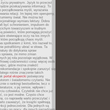
i życiu prywatnym. Język to przecież
rzędzie przekazywania informacji. To
b porządkowania myśli, wyrażania
owania relacji. Im lepiej nim operujemy,
ozumiemy świat. Nie można też
cjonalnego wymiaru lektury. Dobra
afi być schronieniem, impulsem do
 cichym towarzyszem w trudnym
ą powieści, które pomagają przeżyć
rtaże otwierające oczy na los innych
e, które porządkują chaos myśli.
a spotkaniem z kimś, kto nazwał to,
ie potrafiliśmy ubrać w słowa. Ta
eratury do dotykania spraw
h sprawia, że mimo zmian
nych jej rola pozostaje wyjątkowa. W
yfrowej codzienności coraz więcej osób
iejsc, gdzie można znaleźć
rekomendacje i spokojnie zanurzyć się
dlatego rośnie znaczenie takich
jak
portal ekspercki
poświęcony
utorom i świadomemu czytaniu. Nie
znie o rankingi bestsellerów, lecz o
eraturze, o jej sensie, wpływie i
ciu człowieka. Czytelnik nie chce już
eć, co jest modne. Często chce
ię, co naprawdę warto przeczytać i
rto zauważyć, że książki spełniają
unkcji jednocześnie. Dla jednych są
zynku po pracy, dla innych narzędziem