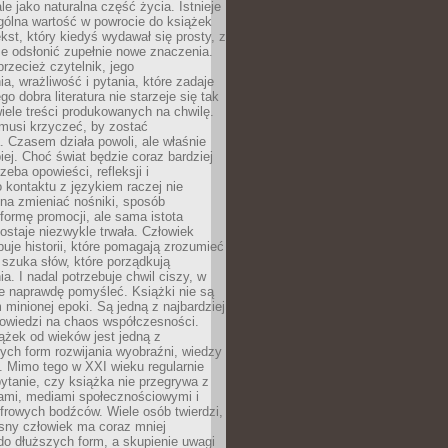
le jako naturalna część życia. Istnieje
gólna wartość w powrocie do książek
ekst, który kiedyś wydawał się prosty, z
 odsłonić zupełnie nowe znaczenia.
przecież czytelnik, jego
a, wrażliwość i pytania, które zadaje
go dobra literatura nie starzeje się tak
iele treści produkowanych na chwilę.
musi krzyczeć, by zostać
 Czasem działa powoli, ale właśnie
biej. Choć świat będzie coraz bardziej
zeba opowieści, refleksji i
 kontaktu z językiem raczej nie
na zmieniać nośniki, sposób
i formę promocji, ale sama istota
ostaje niezwykle trwała. Człowiek
buje historii, które pomagają zrozumieć
 szuka słów, które porządkują
a. I nadal potrzebuje chwil ciszy, w
e naprawdę pomyśleć. Książki nie są
m minionej epoki. Są jedną z najbardziej
powiedzi na chaos współczesności.
ążek od wieków jest jedną z
ych form rozwijania wyobraźni, wiedzy
i. Mimo tego w XXI wieku regularnie
pytanie, czy książka nie przegrywa z
mami, mediami społecznościowymi i
frowych bodźców. Wiele osób twierdzi,
sny człowiek ma coraz mniej
 do dłuższych form, a skupienie uwagi