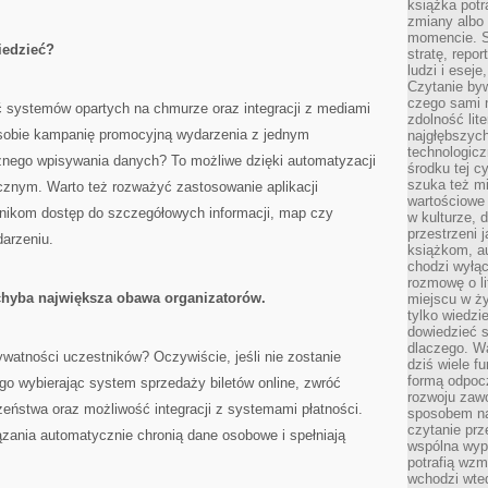
książka potr
zmiany albo
momencie. S
iedzieć?
stratę, repo
ludzi i esej
Czytanie byw
czego sami n
 systemów opartych na chmurze oraz integracji z mediami
zdolność lit
obie kampanię promocyjną wydarzenia z jednym
najgłębszyc
technologicz
cznego wpisywania danych? To możliwe dzięki automatyzacji
środku tej c
szuka też m
ycznym. Warto też rozważyć zastosowanie aplikacji
wartościowe 
tnikom dostęp do szczegółowych informacji, map czy
w kulturze, 
przestrzeni 
arzeniu.
książkom, a
chodzi wyłąc
rozmowę o lit
chyba największa obawa organizatorów.
miejscu w ży
tylko wiedzi
dowiedzieć s
dlaczego. Wa
watności uczestników? Oczywiście, jeśli nie zostanie
dziś wiele f
formą odpoc
go wybierając system sprzedaży biletów online, zwróć
rozwoju zaw
zeństwa oraz możliwość integracji z systemami płatności.
sposobem na
czytanie pr
ązania automatycznie chronią dane osobowe i spełniają
wspólna wypr
potrafią wzm
wchodzi wted