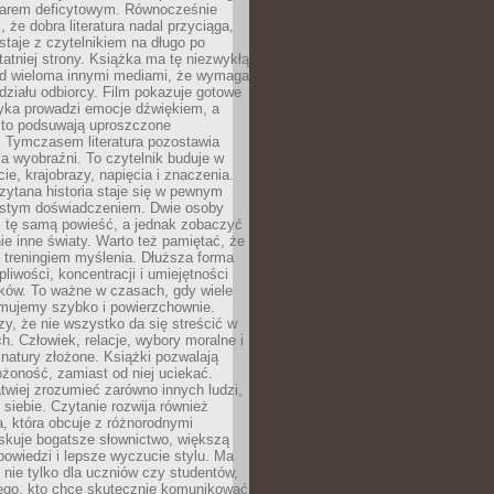
owarem deficytowym. Równocześnie
, że dobra literatura nadal przyciąga,
ostaje z czytelnikiem na długo po
tatniej strony. Książka ma tę niezwykłą
d wieloma innymi mediami, że wymaga
ziału odbiorcy. Film pokazuje gotowe
yka prowadzi emocje dźwiękiem, a
ęsto podsuwają uproszczone
e. Tymczasem literatura pozostawia
la wyobraźni. To czytelnik buduje w
cie, krajobrazy, napięcia i znaczenia.
ytana historia staje się w pewnym
istym doświadczeniem. Dwie osoby
 tę samą powieść, a jednak zobaczyć
nie inne światy. Warto też pamiętać, że
t treningiem myślenia. Dłuższa forma
liwości, koncentracji i umiejętności
tków. To ważne w czasach, gdy wiele
umujemy szybko i powierzchownie.
czy, że nie wszystko da się streścić w
ch. Człowiek, relacje, wybory moralne i
z natury złożone. Książki pozwalają
ożoność, zamiast od niej uciekać.
atwiej zrozumieć zarówno innych ludzi,
 siebie. Czytanie rozwija również
, która obcuje z różnorodnymi
skuje bogatsze słownictwo, większą
owiedzi i lepsze wyczucie stylu. Ma
 nie tylko dla uczniów czy studentów,
dego, kto chce skutecznie komunikować