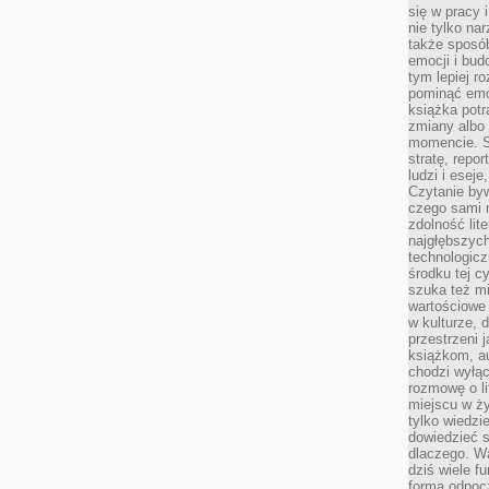
się w pracy 
nie tylko na
także sposó
emocji i bud
tym lepiej r
pominąć emo
książka potr
zmiany albo
momencie. S
stratę, repo
ludzi i esej
Czytanie byw
czego sami n
zdolność lit
najgłębszyc
technologicz
środku tej c
szuka też m
wartościowe 
w kulturze, 
przestrzeni 
książkom, a
chodzi wyłąc
rozmowę o lit
miejscu w ży
tylko wiedzi
dowiedzieć s
dlaczego. Wa
dziś wiele f
formą odpoc