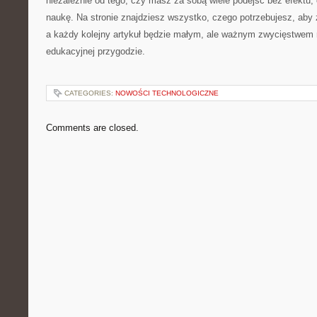
niezależnie od tego, czy masz za sobą wiele podejść bez efektu,
naukę. Na stronie znajdziesz wszystko, czego potrzebujesz, ab
a każdy kolejny artykuł będzie małym, ale ważnym zwycięstwem 
edukacyjnej przygodzie.
CATEGORIES:
NOWOŚCI TECHNOLOGICZNE
Comments are closed.