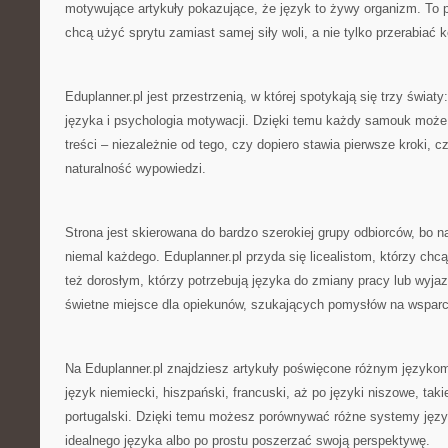
motywujące artykuły pokazujące, że język to żywy organizm. To p
chcą użyć sprytu zamiast samej siły woli, a nie tylko przerabiać 
Eduplanner.pl jest przestrzenią, w której spotykają się trzy światy
języka i psychologia motywacji. Dzięki temu każdy samouk może
treści – niezależnie od tego, czy dopiero stawia pierwsze kroki, c
naturalność wypowiedzi.
Strona jest skierowana do bardzo szerokiej grupy odbiorców, bo 
niemal każdego. Eduplanner.pl przyda się licealistom, którzy chc
też dorosłym, którzy potrzebują języka do zmiany pracy lub wyjaz
świetne miejsce dla opiekunów, szukających pomysłów na wsparci
Na Eduplanner.pl znajdziesz artykuły poświęcone różnym języko
język niemiecki, hiszpański, francuski, aż po języki niszowe, taki
portugalski. Dzięki temu możesz porównywać różne systemy języ
idealnego języka albo po prostu poszerzać swoją perspektywę.