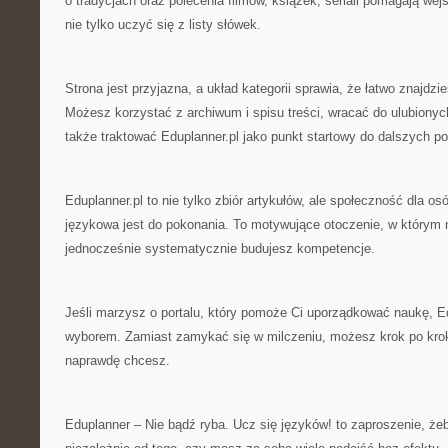
o tradycjach oraz polecenia filmów, książek, seriali pomagają wej
nie tylko uczyć się z listy słówek.
Strona jest przyjazna, a układ kategorii sprawia, że łatwo znajdzie
Możesz korzystać z archiwum i spisu treści, wracać do ulubionych 
także traktować Eduplanner.pl jako punkt startowy do dalszych p
Eduplanner.pl to nie tylko zbiór artykułów, ale społeczność dla osó
językowa jest do pokonania. To motywujące otoczenie, w którym n
jednocześnie systematycznie budujesz kompetencje.
Jeśli marzysz o portalu, który pomoże Ci uporządkować naukę, Ed
wyborem. Zamiast zamykać się w milczeniu, możesz krok po krok
naprawdę chcesz.
Eduplanner – Nie bądź ryba. Ucz się języków! to zaproszenie, że