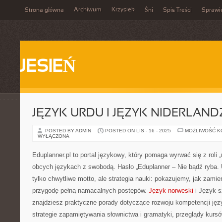
Archiwum
Krzysiek
Strona główna
Śni
Spis Treści
Sprawi
JESIEŃ
JĘZYK URDU I JĘZYK NIDERLAND
POSTED BY ADMIN
POSTED ON LIS - 16 - 2025
MOŻLIWOŚĆ 
WYŁĄCZONA
Eduplanner.pl to portal językowy, który pomaga wyrwać się z roli 
obcych językach z swobodą. Hasło „Eduplanner – Nie bądź ryba. U
tylko chwytliwe motto, ale strategia nauki: pokazujemy, jak zamie
przygodę pełną namacalnych postępów.
Język norweski
i Język s
znajdziesz praktyczne porady dotyczące rozwoju kompetencji ję
strategie zapamiętywania słownictwa i gramatyki, przeglądy kurs