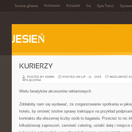
Archiwum
Krzysiek
Strona główna
Śni
Spis Treści
Sprawi
JESIEŃ
KURIERZY
POSTED BY ADMIN
POSTED ON LIP - 11 - 2025
MOŻLIWOŚĆ K
WYŁĄCZONA
Wielu fanatyków akcesoriów reklamowych
Zdołałoby nam się wydawać, że zorganizowanie spotkania w jakiejś
hotelu, by omówić istotne sprawy traktujące na przykład podpisani
kontraktu dla obszernej liczby osób to bagatela. Przecież to nic k
kilkadziesiąt zaproszeń, zamówić catering, ustalić datę i miejsce