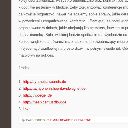
kolejności zatwierdzić wszystko telefonicznie oraz kontrakt posi
kłopotliwe jesteśmy w błędzie, żeby zorganizować konferencję m
całkowicie rozpatrzyć, nawet nie zdajemy sobie sprawy, jakie de
w powodzeniu zorganizowanej konferencji. Pamiętaj, że hotel w g
organizowane w dniach, jakie obejmują liczbę cztery, bowiem to p
data z ósemką. Sala, w której będzie spotkanie ma wychodzić na
koniec wnętrze sali również ma znaczenie przewodniczący musi 
miejsce najprawidłowiej na prosto drzwi i w pełnym świetle itd. Od
ma wpływ na sukces.
źródło:
———————————
1.
http://synthetic-sounds.de
2.
http://tachyonen-shop-davidwagner.de
3.
http://thboegel.de
4.
http://thespicemustflow.de
5.
link
CATEGORIES:
CHEMIA I REAKCJE CHEMICZNE