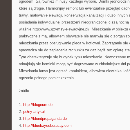
ogrodem. Są również minusy każdego wyboru. Domki jednorodzinn
które są drogie. Harmonijny remont lub ewentualnie przegląd dach
trawy, malowanie elewacji, konserwacja kanalizacji i dużo innych
posiadania indywidualnej przestrzeni nieograniczonej ciszą nocną
właśnie http://www.gzymsy-elewacyjne.pl/. Mieszkanie w obiektu 
praktyczne zimą, albowiem obywatele nie martwią się o zorganiz
mieszkania przez obsługiwanie pieca w kotłowni. Zaprzątanie si
sprowadza się do zapłacenia rachunku za gaz bądź też opłatę st
Tym charakteryzuje się budynek typu mieszkanie. Nowoczesne m
odnajdują się kominki mogą być dogrzewane w chłodniejsze dni
Mieszkania łatwo jest ogrzać kominkiem, albowiem niewielka iloś
ogrzania pełnego pomieszczenia.
źródło:
———————————
1.
http://blogeum.de
2.
pełny artykuł
3.
http://blondpropaganda.de
4.
http://bluebayouboracay.com