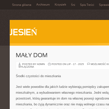
Archiwum
Krzysiek
Strona główna
Śni
Spis Treści
Sprawi
JESIEŃ
MAŁY DOM
POSTED BY ADMIN
POSTED ON LIP - 17 - 2025
MOŻLIWOŚĆ 
WYŁĄCZONA
Środki czystości do mieszkania
Jest wiele powodów dla jakich ludzie wybierają pomiędzy zakupe
mieszkalnym, a wybudowaniem własnego mieszkania. Jedni wolą 
przestrzeń, którą gwarantuje im dom na własnej posesji ogrodzone
mieszkania, bo żyją dynamicznie oraz nie mają wolnego czasu na