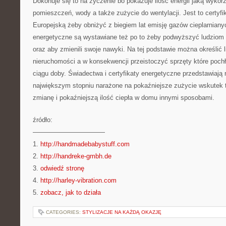
Dokonuje się to na życzenie bo pokazuje ilość energii jaką wykorz
pomieszczeń, wody a także zużycie do wentylacji. Jest to certyfi
Europejską żeby obniżyć z biegiem lat emisję gazów cieplarniany
energetyczne są wystawiane też po to żeby podwyższyć ludziom
oraz aby zmienili swoje nawyki. Na tej podstawie można określić 
nieruchomości a w konsekwencji przeistoczyć sprzęty które pochła
ciągu doby. Świadectwa i certyfikaty energetyczne przedstawiają 
największym stopniu narażone na pokaźniejsze zużycie wskutek t
zmianę i pokaźniejszą ilość ciepła w domu innymi sposobami.
źródło:
———————————
1.
http://handmadebabystuff.com
2.
http://handreke-gmbh.de
3.
odwiedź stronę
4.
http://harley-vibration.com
5.
zobacz, jak to działa
CATEGORIES:
STYLIZACJE NA KAŻDĄ OKAZJĘ