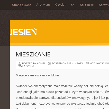
Archiwum
Krzysiek
Strona główna
Śni
Spis Treści
Sprawi
JESIEŃ
MIESZKANIE
POSTED BY ADMIN
POSTED ON SIE - 1 - 2025
MOŻLIWOŚĆ K
WYŁĄCZONA
Miejsce zamieszkania w bloku
Świadectwa energetyczne mają wybitnie ważny cel jaki pełnią. W 
ilość energii jaka ma prawo pozostać zużyta w danym obiektu. Ś
przedstawia się zarówno dla budynków innowacyjnych, jak i już 
taki dokument może być wykonany bo wystarczy jedynie chęć właś