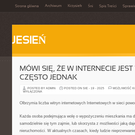
Archiwum
Krzysiek
Strona główna
Śni
Spis Treści
Sprawi
JESIEŃ
MÓWI SIĘ, ŻE W INTERNECIE JES
CZĘSTO JEDNAK
POSTED BY ADMIN
POSTED ON SIE - 19 - 2025
MOŻLIWOŚĆ 
WYŁĄCZONA
Olbrzymia liczba witryn internetowych Internetowych w sieci powo
Każda osoba podejmująca wolę o wypożyczeniu mieszkania ma d
samodzielnie się tym zajmie, lub skorzysta z możliwości jaką da
nieruchomości. W aktualnych czasach, kiedy ludzie nieprzerwanie