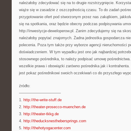
należałoby zdecydować się na to drugie rozstrzygnięcie. Korzyst
wiąże się w zasadzie z oszczędnością czasu. To do zadań pośred
przygotowanie ofert pod stworzonym przez nas zakątkiem, jakkol
się na spotkania, oraz będzie obecny podczas podpisywania um
http://inwestycje-deweloperow.pl. Zanim zdecydujemy się na skorz
należałoby popytać znajomych. Żadna jednostka gospodarcza nie j
polecenia. Poza tym także przy wyborze agencji nieruchomości p
doświadczeniem. W tym wypadku jest ono jak najbardziej potrzeb
stosownego pośrednika, to należy podpisać umowę pośrednictwa.
wszelkie prawa i obowiązki zarówno pośrednika jak i kontrahenta
jest pokaz pośrednikowi swoich oczekiwań co do przyszłego wy
źródło:
———————————
1.
http://the-write-stuff.de
2.
http://theater-prosecco-muenchen.de
3.
http://theater-tkkg.de
4.
http://theducksnesthebersprings.com
5.
http://thehotyogacenter.com