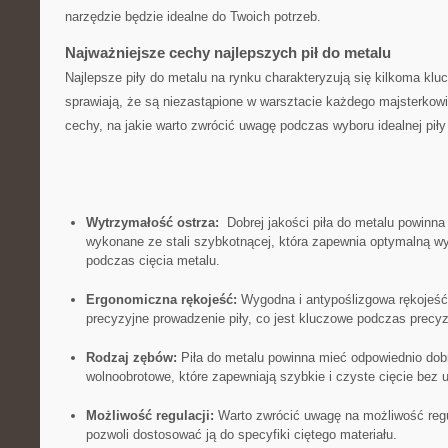
narzędzie będzie idealne do Twoich potrzeb.
Najważniejsze cechy najlepszych‌ pił do⁢ metalu
Najlepsze​ piły do metalu na rynku⁤ charakteryzują się kilkoma kl
⁤sprawiają, że⁢ są niezastąpione w warsztacie każdego majsterkow
cechy, na jakie ⁣warto⁣ zwrócić uwagę podczas wyboru⁤ idealnej ⁣piły
Wytrzymałość ostrza:
⁤ Dobrej jakości ‌piła ​do metalu powinn
wykonane ze stali‌ szybkotnącej, ⁢która zapewnia optymalną w
podczas cięcia metalu.
Ergonomiczna rękojeść:
Wygodna i antypoślizgowa rękojeść 
precyzyjne prowadzenie piły, ⁢co jest kluczowe podczas precy
Rodzaj ‍zębów:
Piła do ⁤metalu powinna mieć odpowiednio dobra
wolnoobrotowe,​ które zapewniają szybkie i ⁣czyste cięcie bez 
Możliwość⁢ regulacji:
Warto⁤ zwrócić uwagę na możliwość regulac
⁤pozwoli​ dostosować ją ⁢do ​specyfiki ciętego ‍materiału.