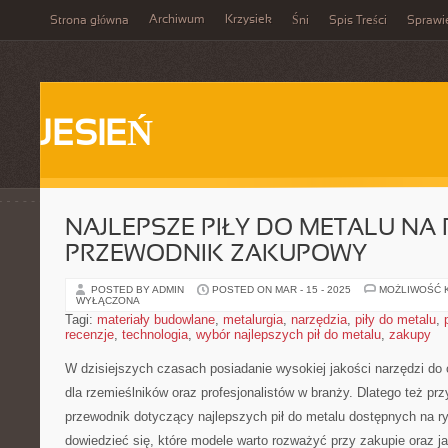
Archiwum
Krzysiek
Strona główna
Śni
Spis Treści
Sprawi
JESIEŃ
NAJLEPSZE PIŁY DO METALU NA 
PRZEWODNIK ZAKUPOWY
POSTED BY ADMIN
POSTED ON MAR - 15 - 2025
MOŻLIWOŚĆ 
WYŁĄCZONA
Tagi:
materiały budowlane
,
metalurgia
,
narzędzia
,
piły do metalu
,
recenzje
,
technologia
,
wybór najlepszych pił do metalu
,
zakupy
W dzisiejszych ​czasach ‍posiadanie wysokiej jakości narzędzi do 
dla rzemieślników oraz⁣ profesjonalistów ​w branży. Dlatego też pr
przewodnik dotyczący najlepszych pił ⁢do metalu dostępnych na ​ry
dowiedzieć⁣ się, ⁤które modele‍ warto rozważyć ​przy zakupie oraz ⁢