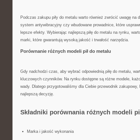
Podczas zakupu piły ‌do metalu warto‍ również⁣ zwrócić uwagę ⁢na 
⁣system ⁤antywibracyjny czy wbudowane prowadnice, które‍ uspraw
lepsze efekty. Wybierając najlepszą ​piłę do metalu na rynku, war
⁢marki, które gwarantują wysoką jakość ​i trwałość narzędzia.
Porównanie różnych modeli pił‌ do ​metalu
Gdy nadchodzi czas, aby wybrać odpowiednią ⁣piłę do metalu, ​wart
kluczowych czynników. Na​ rynku dostępne są ⁢różne modele, każdy z
wady. Dlatego przygotowaliśmy⁣ dla Ciebie przewodnik ‍zakupowy,
najlepszą decyzję.
Składniki porównania różnych modeli pi
Marka i jakość ⁢wykonania