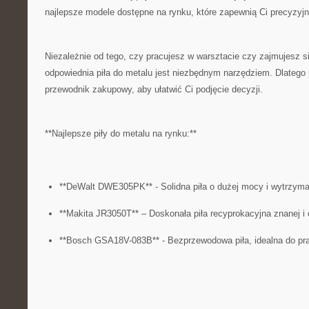
najlepsze modele dostępne na rynku,‍ które ⁢zapewnią Ci precyzyjne 
Niezależnie od tego, czy pracujesz w ‍warsztacie ‌czy zajmujesz
odpowiednia piła ⁢do metalu jest niezbędnym ⁤narzędziem. Dlatego
przewodnik⁤ zakupowy, aby ułatwić Ci⁢ podjęcie ⁤decyzji.
**Najlepsze piły do ​metalu na rynku:**
**DeWalt ⁤DWE305PK** ‍- Solidna piła o dużej⁢ mocy⁤ i wytrzymałe
**Makita JR3050T** – Doskonała piła‌ recyprokacyjna znanej i ​
**Bosch‍ GSA18V-083B**​ -⁤ Bezprzewodowa piła, idealna do pra