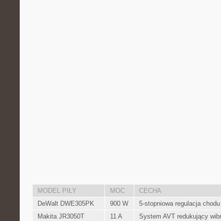
MODEL​ PIŁY
MOC
CECHA
DeWalt DWE305PK
900 W
5-stopniowa regulacja‌ chodu 
Makita JR3050T
11 ⁣A
System AVT⁣ redukujący wib