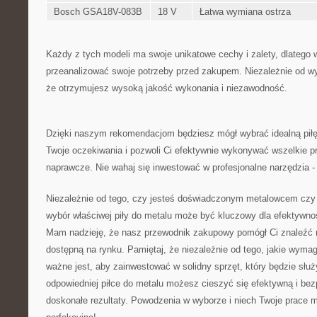
Bosch⁤ GSA18V-083B
18 V
Łatwa ⁣wymiana ostrza
Każdy z tych modeli ‌ma swoje unikatowe ​cechy i ⁤zalety, dlatego w
przeanalizować swoje potrzeby przed zakupem. Niezależnie od⁢ w
że otrzymujesz ⁤wysoką jakość⁤ wykonania i niezawodność.
Dzięki naszym rekomendacjom będziesz⁣ mógł wybrać⁣ idealną piłę 
Twoje oczekiwania i pozwoli‍ Ci efektywnie wykonywać wszelkie pr
naprawcze. Nie wahaj się inwestować ​w profesjonalne narzędzia ‌-‍ 
Niezależnie od tego, czy jesteś doświadczonym metalowcem czy​
wybór właściwej piły‌ do‌ metalu może być kluczowy dla efektywności
Mam nadzieję, że nasz przewodnik zakupowy pomógł Ci znaleźć naj
⁢dostępną ‌na⁢ rynku. ⁢Pamiętaj, że niezależnie od tego, ⁢jakie wyma
ważne​ jest, aby zainwestować w⁤ solidny​ sprzęt, ⁣który będzie służy
⁣odpowiedniej piłce do metalu możesz ‌cieszyć⁢ się‌ efektywną i be
‌doskonałe rezultaty. Powodzenia w wyborze i niech ​Twoje prace