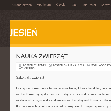
Archiwum
Krzysiek
Strona główna
Śni
Spis Treści
Sprawi
JESIEŃ
NAUKA ZWIERZĄT
POSTED BY ADMIN
POSTED ON LIP - 3 - 2025
MOŻLIWOŚĆ K
WYŁĄCZONA
Szkoła dla zwierząt
Porządne tłumaczenia to nie jedynie takie, które charakteryzują 
osoby tłumaczącej do nas oraz całą otoczką wykonania zadania, 
okalane słusznym wykształceniem osoby jaką jest tłumacz. Nie
tłumaczeniach jeżeli na przykład udamy się do znajomej nauczyc