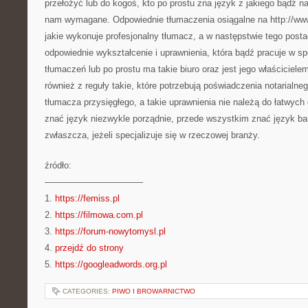
przełożyć lub do kogoś, kto po prostu zna język z jakiego bądź na
nam wymagane. Odpowiednie tłumaczenia osiągalne na http://www.i
jakie wykonuje profesjonalny tłumacz, a w następstwie tego posta
odpowiednie wykształcenie i uprawnienia, która bądź pracuje w sp
tłumaczeń lub po prostu ma takie biuro oraz jest jego właściciele
również z reguły takie, które potrzebują poświadczenia notarialne
tłumacza przysięgłego, a takie uprawnienia nie należą do łatwych
znać język niezwykle porządnie, przede wszystkim znać język bar
zwłaszcza, jeżeli specjalizuje się w rzeczowej branży.
źródło:
———————————
1.
https://femiss.pl
2.
https://filmowa.com.pl
3.
https://forum-nowytomysl.pl
4.
przejdź do strony
5.
https://googleadwords.org.pl
CATEGORIES:
PIWO I BROWARNICTWO