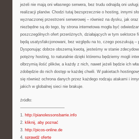
jeżeli nie mają oni własnego serwera, bez trudu odnajdą oni usług
realizacji planów. Chodzi tutaj bezsprzecznie o hosting, innymi 
wyznaczonej przestrzeni serwerowej – również na dysku, jak oraz 
niezbędne są do tego, by strona internetowa mogła być odwiedz
poszczególnych ofert przeróżnych, działających w tym sektorze 
będą usatysfakcjonowani, bez względu na to, czego poszukują – p
Dysponując dobrze obszerną kwotą, jesteśmy w stanie zdecydowa
potężny hosting, to naturalnie dzięki któremu będziemy mogli int
olbrzymią ilość plików, a każdy z nich, nawet jeżeli będzie ich wł
zdobędzie do nich dostęp w każdej chwili. W pakietach hostingo
się również ochrona danych przez każdego rodzaju atakami i inny
jakich w globalnej sieci nie brakuje.
źródło:
———————————
1.
http://pianolessonsbarrie.info
2.
kliknij, aby poznać
3.
http://picos-online.de
4.
sprawdź ofertę