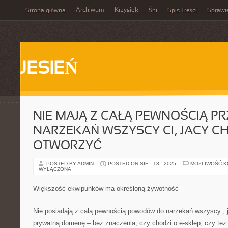
Archiwum
Krzysiek
Strona główna
Śni
Spis Treści
Sprawi
JESIEŃ
NIE MAJĄ Z CAŁĄ PEWNOŚCIĄ P
NARZEKAŃ WSZYSCY CI, JACY CH
OTWORZYĆ
POSTED BY ADMIN
POSTED ON SIE - 13 - 2025
MOŻLIWOŚĆ 
WYŁĄCZONA
Większość ekwipunków ma określoną żywotność
Nie posiadają z całą pewnością powodów do narzekań wszyscy , j
prywatną domenę – bez znaczenia, czy chodzi o e-sklep, czy też