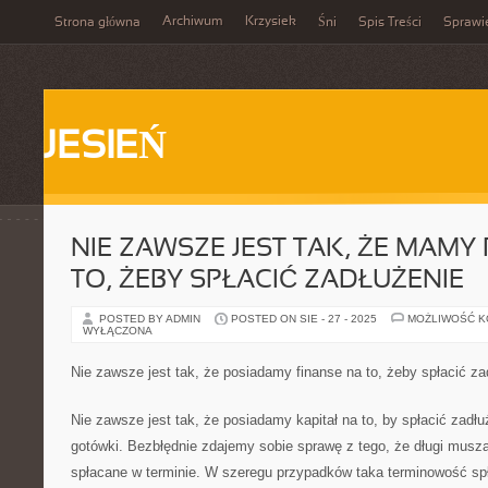
Archiwum
Krzysiek
Strona główna
Śni
Spis Treści
Sprawi
JESIEŃ
NIE ZAWSZE JEST TAK, ŻE MAMY 
TO, ŻEBY SPŁACIĆ ZADŁUŻENIE
POSTED BY ADMIN
POSTED ON SIE - 27 - 2025
MOŻLIWOŚĆ 
WYŁĄCZONA
Nie zawsze jest tak, że posiadamy finanse na to, żeby spłacić za
Nie zawsze jest tak, że posiadamy kapitał na to, by spłacić zadł
gotówki. Bezbłędnie zdajemy sobie sprawę z tego, że długi mus
spłacane w terminie. W szeregu przypadków taka terminowość s