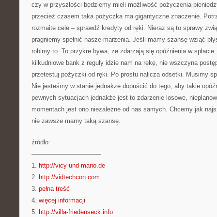
czy w przyszłości będziemy mieli możliwość pożyczenia pieniędzy
przecież czasem taka pożyczka ma gigantyczne znaczenie. Potr
rozmaite cele – sprawdź kredyty od ręki. Nieraz są to sprawy zw
pragniemy spełnić nasze marzenia. Jeśli mamy szansę wziąć bły
robimy to. To przykre bywa, ze zdarzają się opóźnienia w spłacie. 
kilkudniowe bank z reguły idzie nam na rękę, nie wszczyna post
przetestuj pożyczki od ręki. Po prostu nalicza odsetki. Musimy sp
Nie jesteśmy w stanie jednakże dopuścić do tego, aby takie opóźn
pewnych sytuacjach jednakże jest to zdarzenie losowe, nieplan
momentach jest ono niezależne od nas samych. Chcemy jak najsz
nie zawsze mamy taką szansę.
źródło:
———————————
1.
http://vicy-und-mario.de
2.
http://vidtechcon.com
3.
pełna treść
4.
więcej informacji
5.
http://villa-friedenseck.info