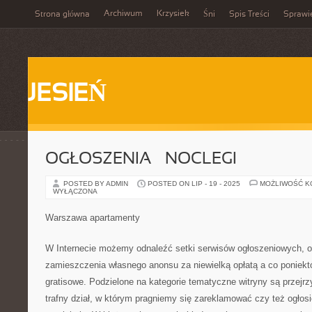
Archiwum
Krzysiek
Strona główna
Śni
Spis Treści
Sprawi
JESIEŃ
OGŁOSZENIA – NOCLEGI
POSTED BY ADMIN
POSTED ON LIP - 19 - 2025
MOŻLIWOŚĆ 
WYŁĄCZONA
Warszawa apartamenty
W Internecie możemy odnaleźć setki serwisów ogłoszeniowych, 
zamieszczenia własnego anonsu za niewielką opłatą a co poniek
gratisowe. Podzielone na kategorie tematyczne witryny są przejrz
trafny dział, w którym pragniemy się zareklamować czy też ogłos