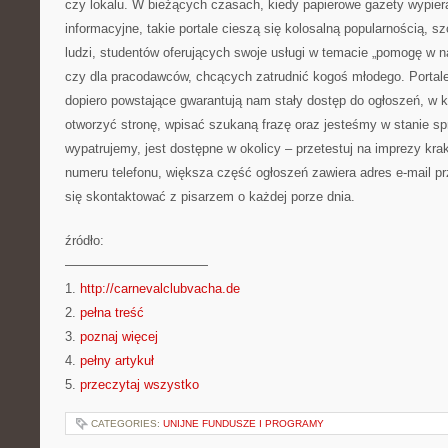
czy lokalu. W bieżących czasach, kiedy papierowe gazety wypiera
informacyjne, takie portale cieszą się kolosalną popularnością, 
ludzi, studentów oferujących swoje usługi w temacie „pomogę w n
czy dla pracodawców, chcących zatrudnić kogoś młodego. Portale
dopiero powstające gwarantują nam stały dostęp do ogłoszeń, w k
otworzyć stronę, wpisać szukaną frazę oraz jesteśmy w stanie sp
wypatrujemy, jest dostępne w okolicy – przetestuj na imprezy kra
numeru telefonu, większa część ogłoszeń zawiera adres e-mail pr
się skontaktować z pisarzem o każdej porze dnia.
źródło:
———————————
1.
http://carnevalclubvacha.de
2.
pełna treść
3.
poznaj więcej
4.
pełny artykuł
5.
przeczytaj wszystko
CATEGORIES:
UNIJNE FUNDUSZE I PROGRAMY