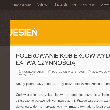
Archiwum
Krzysiek
Strona główna
Śni
Spis Treści
Sprawi
JESIEŃ
POLEROWANIE KOBIERCÓW WYDA
ŁATWĄ CZYNNOŚCIĄ
POSTED BY ADMIN
POSTED ON WRZ - 9 - 2025
MOŻLIWOŚĆ 
WYŁĄCZONA
Każdy jeden marzy o domu, który będzie się wyznaczał na tle in
Cudowną opinią na rynku, cieszy się jednostka sprzątająca, jakiej
czyszczenie parowe różnych nawierzchni. Przede wszystkim zajm
dywanów w domach prywatnych i w firmach, wykładzin, foteli ora