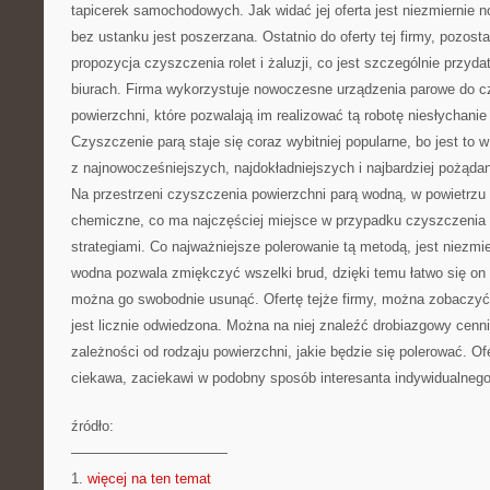
tapicerek samochodowych. Jak widać jej oferta jest niezmiernie 
bez ustanku jest poszerzana. Ostatnio do oferty tej firmy, pozost
propozycja czyszczenia rolet i żaluzji, co jest szczególnie przyda
biurach. Firma wykorzystuje nowoczesne urządzenia parowe do c
powierzchni, które pozwalają im realizować tą robotę niesłychan
Czyszczenie parą staje się coraz wybitniej popularne, bo jest to 
z najnowocześniejszych, najdokładniejszych i najbardziej pożąda
Na przestrzeni czyszczenia powierzchni parą wodną, w powietrzu n
chemiczne, co ma najczęściej miejsce w przypadku czyszczenia 
strategiami. Co najważniejsze polerowanie tą metodą, jest niezmie
wodna pozwala zmiękczyć wszelki brud, dzięki temu łatwo się on 
można go swobodnie usunąć. Ofertę tejże firmy, można zobaczyć
jest licznie odwiedzona. Można na niej znaleźć drobiazgowy cenni
zależności od rodzaju powierzchni, jakie będzie się polerować. Ofer
ciekawa, zaciekawi w podobny sposób interesanta indywidualnego, j
źródło:
———————————
1.
więcej na ten temat